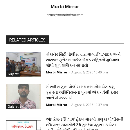
Morbi Mirror
https://morbimirror.com
RELATED ARTICLES
વાંકાનેર સિટી પોલીસ દ્વારા મોબાઈલ,બાઇક અને
સાયબર ફ્રોડમાં ગયેલ રોકડ સહિતનો મુદામાલ
શોધી મૂળ માલિકને સોંપાયો
Morbi Mirror
-
August 6, 2026 10:40 pm
Gujarat
મોરબી તાલુકા પોલીસ મથકમાં નોંધાયેલ પશુ
ક્રૂરતા અધિનિયમના ગુનામાં એક વર્ષથી ફરાર
આરોપી ઝડપાયો
Morbi Mirror
-
August 6, 2026 10:37 pm
Gujarat
ઓપરેશન ‘મિલાપ’ હેઠળ મોરબી તાલુકા પોલીસની
નોંધપાત્ર કામગીરી:36 ગુમ/અપહરણ થયેલા