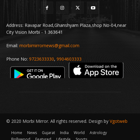
Address: Ravapar Road,Ghanshyam Plaza,shop No-04,near
City Vision Morbi - 1 363641
Email:
morbimirrornews@gmail.com
Phone No:
9723633330
,
9904603333
© 2020 Morbi Mirror. All rights reserved. Design by
Vgotweb
Home
News
Gujarat
India
World
Astrology
Bollywood
Featured
Lifestyle
Sports