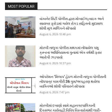
MOST POPULAR
વાંકાનેર સિટી પોલીસ દ્વારા મોબાઈલ,બાઇક અને
સાયબર ફ્રોડમાં ગયેલ રોકડ સહિતનો મુદામાલ
શોધી મૂળ માલિકને સોંપાયો
August 6, 2026 10:40 pm
મોરબી તાલુકા પોલીસ મથકમાં નોંધાયેલ પશુ
ક્રૂરતા અધિનિયમના ગુનામાં એક વર્ષથી ફરાર
આરોપી ઝડપાયો
August 6, 2026 10:37 pm
ઓપરેશન ‘મિલાપ’ હેઠળ મોરબી તાલુકા પોલીસની
નોંધપાત્ર કામગીરી:36 ગુમ/અપહરણ થયેલા
વ્યક્તિઓ શોધી પરિવારને સોંપાયા
August 6, 2026 7:47 pm
મોરબીમાં દબાણો સામે મહાનગરપાલિકાની
દિવસભર કાર્યવાહી:વિવિધ વિસ્તારોમાંથી લારી-