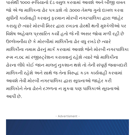
પાસેથી ૧૦૦૦ રૂપિયાનો દંડ વસુલ કરવામાં આવશે અને બીજી વખત
જો એ જ માલિકના ઢોર પકડાશે તો ૩૦૦૦ તેમજ ગુનો દાખલ કરવા
સુધીની કાર્યવાહી કરવાનું ફરમાન મોરબી નગરપાલિકા દ્વારા જાહેર
કરાયુ છે ત્યારે મોરબી મિરર દ્વારા રખડતા ઢોરથી થતી મુશ્કેલીઓ પર
વિશેષ અહેવાલ પ્રસારિત કર્યો હતો જે ની અસર જોવા મળી રહી છે
ઉલ્લેખનીય છે કે મોરબીમાં માલિકીના ઢોર વધુ રખડે છે ત્યારે
માલિકીના તમામ ઢોરનું માર્ક કરવામાં આવશે જેને મોરબી નગરપાલિકા
રૂમ ન.૦૮ માં રજીસ્ટ્રેશન કરાવવાનું રહેશે ત્યારે જો માલિકીના
ઢોરના લીધે કોઈ જાન માલનું નુકશાન થશે તો તેની સંપૂર્ણ જવાબદારી
માલિકની રહેશે અને સાથે જ તેના વિરુદ્ધ કડક કાર્યવાહી કરવામાં
આવશે તેવી મોરબી નગરપાલિકા દ્વારા સૂચનાઓ જાહેર કરી
માલિકોને તેના ઢોરને રઝળતા ન મુકવા પણ પાલિકાએ સૂચનાઓ
આપી છે.
- Advertisment -