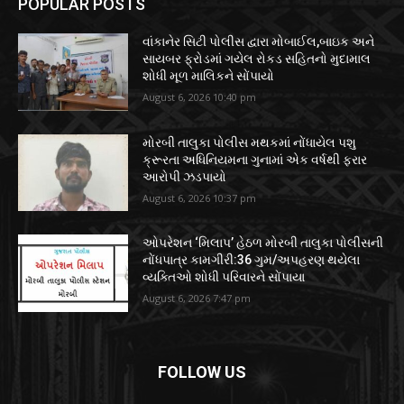
POPULAR POSTS
વાંકાનેર સિટી પોલીસ દ્વારા મોબાઈલ,બાઇક અને
સાયબર ફ્રોડમાં ગયેલ રોકડ સહિતનો મુદામાલ
શોધી મૂળ માલિકને સોંપાયો
August 6, 2026 10:40 pm
મોરબી તાલુકા પોલીસ મથકમાં નોંધાયેલ પશુ
ક્રૂરતા અધિનિયમના ગુનામાં એક વર્ષથી ફરાર
આરોપી ઝડપાયો
August 6, 2026 10:37 pm
ઓપરેશન ‘મિલાપ’ હેઠળ મોરબી તાલુકા પોલીસની
નોંધપાત્ર કામગીરી:36 ગુમ/અપહરણ થયેલા
વ્યક્તિઓ શોધી પરિવારને સોંપાયા
August 6, 2026 7:47 pm
FOLLOW US