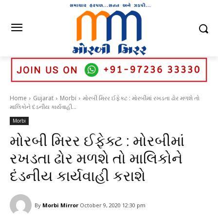
Home
Gujarat
Morbi
મોરબી મિરર ઈફેક્ટ : મોરબીમાં રખડતા ઢોર મળશે તો
માલિકોને દંડનીય કાર્યવાહી...
Morbi
મોરબી મિરર ઈફેક્ટ : મોરબીમાં
રખડતા ઢોર મળશે તો માલિકોને
દંડનીય કાર્યવાહી કરાશે
By
Morbi Mirror
October 9, 2020 12:30 pm