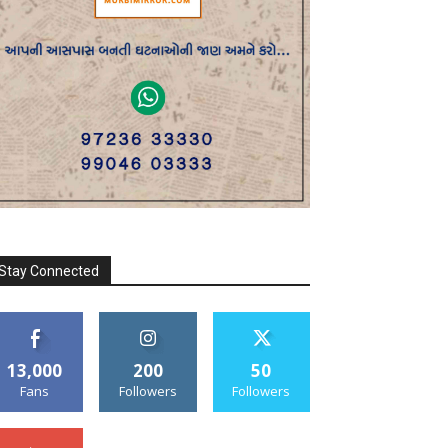
Stay Connected
13,000
200
50
Fans
Followers
Followers