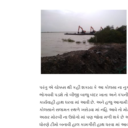
પરંતુ એ ચોક્કસ થી કહી શકાય કે આ કોલસા ના નુ
ભોગવવી પડશે તો બીજી બાજુ બંદર ખાતા અને કંપની 
કાર્યવાહી હાથ ધરવા માં આવી છે. અને હજુ આગામ
કોલસાને સલામત સ્થળે ખસેડવા માં નહિ આવે તો મોટ
અસર મોરબી ના ઉધોગો માં પણ જોવા મળી શકે છે આથી
ધોરણે ટીમો બનાવી હાલ કામગીરી હાથ ધરવા માં આવ