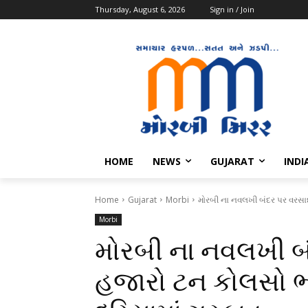
Thursday, August 6, 2026
Sign in / Join
HOME
NEWS
GUJARAT
INDI
Home
Gujarat
Morbi
મોરબી ના નવલખી બંદર પર વરસાદ
Morbi
મોરબી ના નવલખી બં
હજારો ટન કોલસો ભા