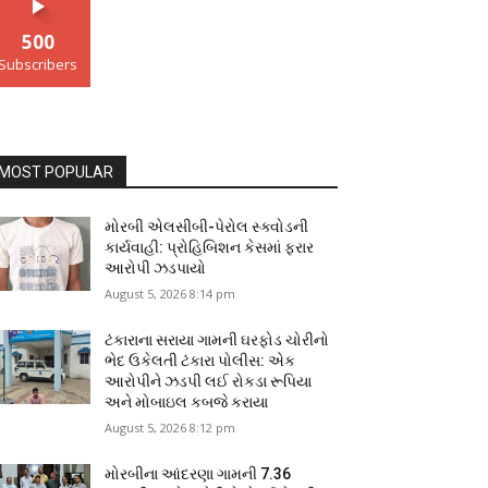
500
Subscribers
MOST POPULAR
મોરબી એલસીબી-પેરોલ સ્ક્વોડની
કાર્યવાહી: પ્રોહિબિશન કેસમાં ફરાર
આરોપી ઝડપાયો
August 5, 2026 8:14 pm
ટંકારાના સરાયા ગામની ઘરફોડ ચોરીનો
ભેદ ઉકેલતી ટંકારા પોલીસ: એક
આરોપીને ઝડપી લઈ રોકડા રૂપિયા
અને મોબાઇલ કબજે કરાયા
August 5, 2026 8:12 pm
મોરબીના આંદરણા ગામની ₹7.36