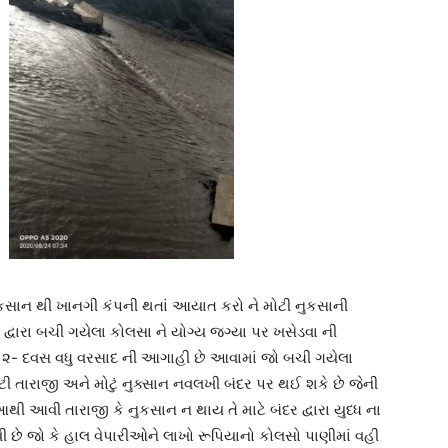
કસાન થીં ખાનગી કંપની થતાં આયાત કરો ને મોટી નુકસાની
દ્વારા બચી ગયેલા કોલસા ને યોગ્ય જગ્યા પર ખસેડવા ની
ી ૨- દવસ વધુ વરસાદ ની આગાહી છે આવામાં જો બચી ગયેલા
ી તારાજી અને મોટું નુક્સાન નવલખી બંદર પર થઈ શકે છે જેની
 આવી તારાજી કે નુકસાન ન થાય તે માટે બંદર દ્વારા યુધ્ધ ના
ી છે જો કે હાલ વેપારીઓને લાખો રૂપિયાનો કોલસો પાણીમાં વહી