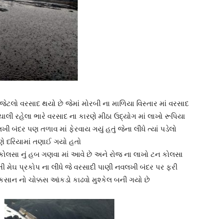
ચ જેટલો વરસાદ થયો છે જેમાં મોરબી ના માળિયા વિસ્તાર માં વરસાદ
ી ચાલી રહેલા ભારે વરસાદ ના કારણે મીઠા ઉદ્યોગ માં લાખો રૂપિયા
ખી બંદર પણ તળાવ માં ફેરવાય ગયું હતું જેના લીધે ત્યાં પડેલો
ણે દરિયામાં તણાઈ ગયો હતો
ને કોલસા નું હબ ગણવા માં આવે છે અને રોજ ના લાખો ટન કોલસા
ી મેઘ પ્રકોપ ના લીધે જે વરસાદી પાણી નવલખી બંદર પર ફરી
ુકસાન નો ચોક્કસ આંકડો કાઢવો મુશ્કેલ બની ગયો છે