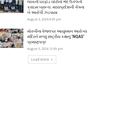
લાખની ઘરફોડ ચોરીનો ભેદ ઉકેલતી
ક્રાઇમ બ્રાન્ચ: મધ્યપ્રદેશની ગેંગના
બે આરોપી ઝડપાયા
August 5, 2026 8:09 pm
મોરબીના વેજલપર આયુષ્માન આરોગ્ય
મંદિરને મળ્યું રાષ્ટ્રીય કક્ષાનું ‘NQAS’
પ્રમાણપત્ર
August 5, 2026 12:09 pm
Load more