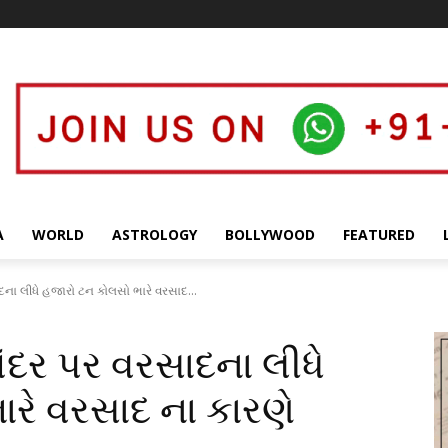
A
WORLD
ASTROLOGY
BOLLYWOOD
FEATURED
ના લીધે હજારો ટન કોલસો ભારે વરસાદ...
દર પર વરસાદના લીધે
રે વરસાદ ના કારણે