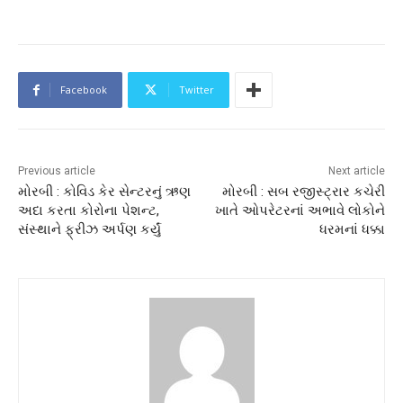
Facebook
Twitter
Previous article
Next article
મોરબી : કોવિડ કેર સેન્ટરનું ઋણ
મોરબી : સબ રજીસ્ટ્રાર કચેરી
અદા કરતા કોરોના પેશન્ટ,
ખાતે ઓપરેટરનાં અભાવે લોકોને
સંસ્થાને ફ્રીઝ અર્પણ કર્યું
ધરમનાં ધક્કા