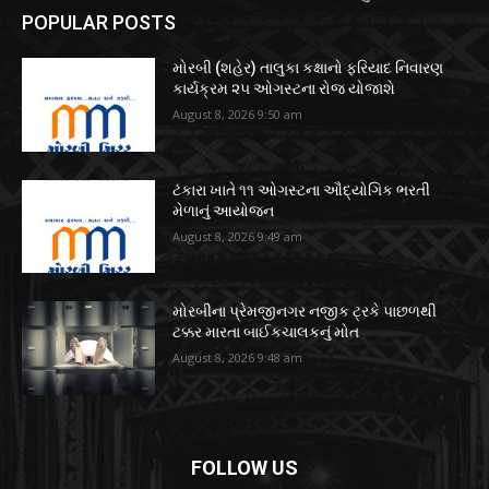
POPULAR POSTS
મોરબી (શહેર) તાલુકા કક્ષાનો ફરિયાદ નિવારણ
કાર્યક્રમ ૨૫ ઓગસ્ટના રોજ યોજાશે
August 8, 2026 9:50 am
ટંકારા ખાતે ૧૧ ઓગસ્ટના ઔદ્યોગિક ભરતી
મેળાનું આયોજન
August 8, 2026 9:49 am
મોરબીના પ્રેમજીનગર નજીક ટ્રકે પાછળથી
ટક્કર મારતા બાઈકચાલકનું મોત
August 8, 2026 9:48 am
FOLLOW US