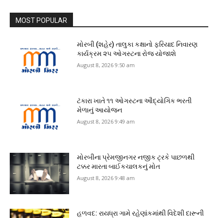
MOST POPULAR
મોરબી (શહેર) તાલુકા કક્ષાનો ફરિયાદ નિવારણ
કાર્યક્રમ ૨૫ ઓગસ્ટના રોજ યોજાશે
August 8, 2026 9:50 am
ટંકારા ખાતે ૧૧ ઓગસ્ટના ઔદ્યોગિક ભરતી
મેળાનું આયોજન
August 8, 2026 9:49 am
મોરબીના પ્રેમજીનગર નજીક ટ્રકે પાછળથી
ટક્કર મારતા બાઈકચાલકનું મોત
August 8, 2026 9:48 am
હળવદ: રાયધ્રા ગામે રહેણાંકમાંથી વિદેશી દારૂની