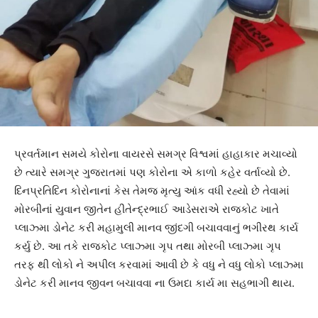
પ્રવર્તમાન સમયે કોરોના વાયરસે સમગ્ર વિશ્વમાં હાહાકાર મચાવ્યો
છે ત્યારે સમગ્ર ગુજરાતમાં પણ કોરોના એ કાળો કહેર વર્તાવ્યો છે.
દિનપ્રતિદિન કોરોનાનાં કેસ તેમજ મૃત્યુ આંક વધી રહ્યો છે તેવામાં
મોરબીનાં યુવાન જીતેન હીતેન્દ્રભાઈ આડેસરાએ રાજકોટ ખાતે
પ્લાઝ્મા ડોનેટ કરી મહામુલી માનવ જીંદગી બચાવવાનું ભગીરથ કાર્ય
કર્યુ છે. આ તકે રાજકોટ પ્લાઝ્મા ગૃપ તથા મોરબી પ્લાઝ્મા ગૃપ
તરફ થી લોકો ને અપીલ કરવામાં આવી છે કે વધુ ને વધુ લોકો પ્લાઝ્મા
ડોનેટ કરી માનવ જીવન બચાવવા ના ઉમદા કાર્ય મા સહભાગી થાય.