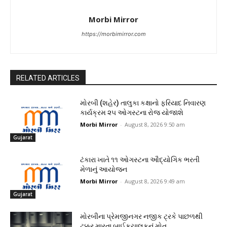
Morbi Mirror
https://morbimirror.com
RELATED ARTICLES
મોરબી (શહેર) તાલુકા કક્ષાનો ફરિયાદ નિવારણ
કાર્યક્રમ ૨૫ ઓગસ્ટના રોજ યોજાશે
Morbi Mirror
-
August 8, 2026 9:50 am
Gujarat
ટંકારા ખાતે ૧૧ ઓગસ્ટના ઔદ્યોગિક ભરતી
મેળાનું આયોજન
Morbi Mirror
-
August 8, 2026 9:49 am
Gujarat
મોરબીના પ્રેમજીનગર નજીક ટ્રકે પાછળથી
ટક્કર મારતા બાઈકચાલકનું મોત