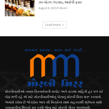
૩૫ બોટલ ઝડપાઇ, આરોપી ફરાર
August 8, 2026 9:46 am
Load more
મોરબીવાસીઓ તમામ વિસ્તારોમની સચોટ અને તટસ્થ માહિતી હર પળ ઘરે
બેઠા મળી રહે એ માટે મોરબીવાસીઓનું પોતાનું મોરબી મિરર શરૂ કરવાનો
અમારો ધ્યેય છે જે ધ્યેય આપ સૌ મિત્રોના સાથ સહકારથી શ્રેષ્ઠતા સાથે
કામયાબીના શિખરો સર કરશે જેના માટે મોરબી ગૌરવ અનુભવશે.