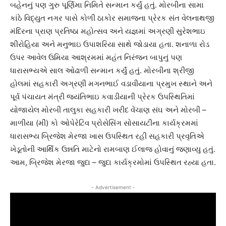
બહેનનું પણ ગુરુ પૂર્ણિમા નિમિતે સન્માન કર્યું હતું. મોરબીના સામા
કાંઠે વિદ્યુત નગર પાસે કોળી ઠાકોર સમાજના પ્રેરક સંત વેલનાથજી
મંદિરના પ્રાણ પ્રતિષ્ઠા મહોત્સવ અને યજ્ઞમાં અગ્રણી સુરેશભાઇ
શીરોહિયા અને મનુભાઇ ઉપાશરિયા સાથે જોડાયા હતા. શનાળા રોડ
ઉપર આવેલ ઉમિયા આશ્રમમાં મહંત નિરંજન બાપુનું પણ
ધારાસભ્યએ સાલ ઓઢાળી સન્માન કર્યું હતું. મોરબીના શ્રીજી
હોલમાં સહકારી અગ્રણી મગનભાઈ વડાવીયાના પ્રમુખ સ્થાને અને
પૂર્વ પંચાયત મંત્રી જયંતિભાઇ કવાડીયાની પ્રેરક ઉપસ્થિતિમાં
યોજાયેલ મોરબી તાલુકા સહકારી ખરીદ વેંચાણ સંઘ અને મોરબી –
માળીયા (મીં) કો ઓપેરેટિવ પ્રોસેસિંગ સોસાયટીના કાર્યક્રમમાં
ધારાસભ્ય બ્રિજેશ મેરજા ખાસ ઉપસ્થિત રહી સહકારી પ્રવૃતિએ
ખેડૂતોની આર્થિક ઉન્નતિ માટેનો રામબાણ ઈલાજ હોવાનું જણાવ્યુ હતું.
આમ, બ્રિજેશ મેરજા જુદા – જુદા કાર્યક્રમોમાં ઉપસ્થિત રહ્યા હતા.
- Advertisement -