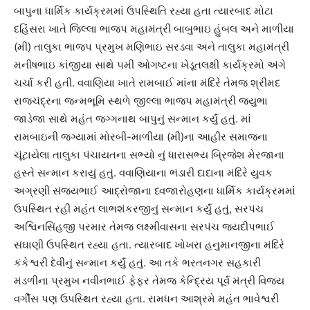
બાપુના ધાર્મિક કાર્યક્રમમાં ઉપસ્થિતિ રહ્યા હતા ત્યારબાદ મોટા
દહિંસરા ખાતે જિલ્લા ભાજપ મહામંત્રી બાબુભાઇ હુંબલ અને માળીયા
(મીં) તાલુકા ભાજપ પ્રમુખ મણિભાઇ સરડવા અને તાલુકા મહામંત્રી
મનીષભાઇ કાંજીયા સાથે ૫મી ઓગષ્ટના ખેડૂતલક્ષી કાર્યક્રમો અંગે
ચર્ચા કરી હતી. વવાણિયા ખાતે રામબાઈ માંના મંદિરે તેમજ શ્રીમદ
રાજચંદ્રના જન્મભૂમિ સ્થળે જીલ્લા ભાજપ મહામંત્રી જયુભા
જાડેજા સાથે મહંત જગ્ગનાથ બાપુનું સન્માન કર્યું હતું. માં
રામબાઇની જગ્યામાં મોરબી-માળીયા (મીં)ના આહીર સમાજના
ચૂંટાયેલા તાલુકા પંચાયતના સભ્યો નું ધારાસભ્ય બ્રિજેશ મેરજાના
હસ્તે સન્માન કરાયું હતું. વવાણિયાના ભંડારી દાદાના મંદિરે યુવક
અગ્રણી સંજયભાઈ આદ્રોજાના ધ્વજારોહણના ધાર્મિક કાર્યક્રમમાં
ઉપસ્થિત રહી મહંત લાભશંકરજીનું સન્માન કર્યું હતું, સરપંચ
અશ્વિનસિંહજી પરમાર તેમજ લક્ષ્મીવાસના સરપંચ જયદીપભાઈ
સંઘાણી ઉપસ્થિત રહ્યા હતા. ત્યારબાદ ખોખરા હનુમાનજીના મંદિરે
કંકેશ્વરી દેવીનું સન્માન કર્યું હતું. આ તકે ભરતનગર સહકારી
મંડળીના પ્રમુખ નવીનભાઈ ફેફર તેમજ કેન્દ્રિય પૂર્વ મંત્રી વિજય
વર્ગીસ પણ ઉપસ્થિત રહ્યા હતા. રામધન આશ્રમે મહંત ભાવેશ્વરી