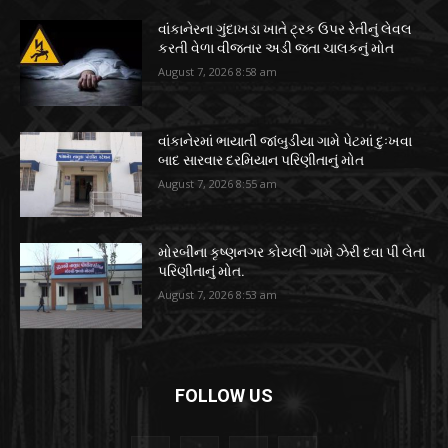
વાંકાનેરના ગુંદાખડા ખાતે ટ્રક ઉપર રેતીનું લેવલ
કરતી વેળા વીજતાર અડી જતા ચાલકનું મોત
August 7, 2026 8:58 am
વાંકાનેરમાં ભાયાતી જાંબુડીયા ગામે પેટમાં દુઃખવા
બાદ સારવાર દરમિયાન પરિણીતાનું મોત
August 7, 2026 8:55 am
મોરબીના કૃષ્ણનગર કોયલી ગામે ઝેરી દવા પી લેતા
પરિણીતાનું મોત.
August 7, 2026 8:53 am
FOLLOW US