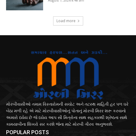
August 7, 2026 8:48 am
Load more
મોરબીવાસીઓ તમામ વિસ્તારોમની સચોટ અને તટસ્થ માહિતી હર પળ ઘરે
બેઠા મળી રહે એ માટે મોરબીવાસીઓનું પોતાનું મોરબી મિરર શરૂ કરવાનો
અમારો ધ્યેય છે જે ધ્યેય આપ સૌ મિત્રોના સાથ સહકારથી શ્રેષ્ઠતા સાથે
કામયાબીના શિખરો સર કરશે જેના માટે મોરબી ગૌરવ અનુભવશે.
POPULAR POSTS