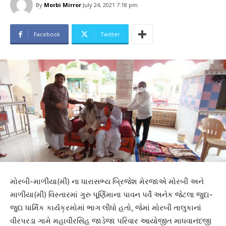
By
Morbi Mirror
July 24, 2021 7:18 pm
Facebook
Twitter
મોરબી-માળીયા(મીં) ના ધારાસભ્ય બ્રિજેશ મેરજાએ મોરબી અને
માળીયા(મીં) વિસ્તારમાં ગુરુ પૂર્ણિમાના પાવન પર્વે અનેક જેટલા જુદા-
જુદા ધાર્મિક કાર્યક્રમોમાં ભાગ લીધો હતો, જેમાં મોરબી તાલુકાનાં
વીરપરડા ગામે મહાવીરસિંહ જાડેજા પરિવાર આયોજીત માધવાનંદજી