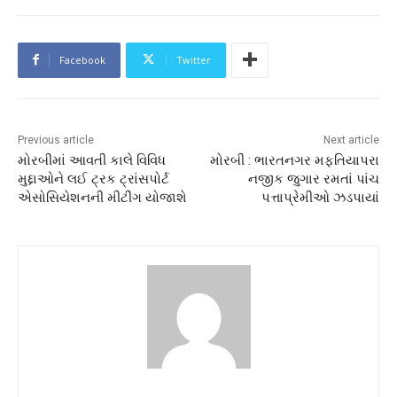
Facebook
Twitter
Previous article
Next article
મોરબીમાં આવતી કાલે વિવિધ
મોરબી : ભારતનગર મફતિયાપરા
મુદ્દાઓને લઈ ટ્રક ટ્રાંસપોર્ટ
નજીક જુગાર રમતાં પાંચ
એસોસિયેશનની મીટીંગ યોજાશે
પત્તાપ્રેમીઓ ઝડપાયાં