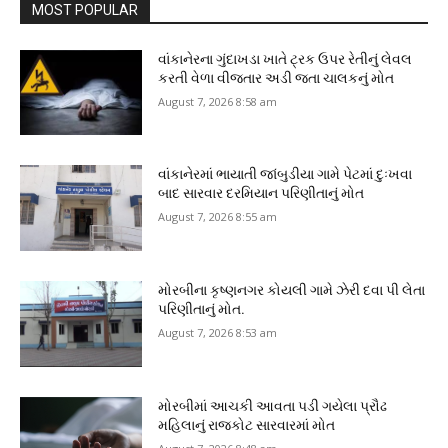
MOST POPULAR
વાંકાનેરના ગુંદાખડા ખાતે ટ્રક ઉપર રેતીનું લેવલ
કરતી વેળા વીજતાર અડી જતા ચાલકનું મોત
August 7, 2026 8:58 am
વાંકાનેરમાં ભાયાતી જાંબુડીયા ગામે પેટમાં દુઃખવા
બાદ સારવાર દરમિયાન પરિણીતાનું મોત
August 7, 2026 8:55 am
મોરબીના કૃષ્ણનગર કોયલી ગામે ઝેરી દવા પી લેતા
પરિણીતાનું મોત.
August 7, 2026 8:53 am
મોરબીમાં આચકી આવતા પડી ગયેલા પ્રૌઢ
મહિલાનું રાજકોટ સારવારમાં મોત