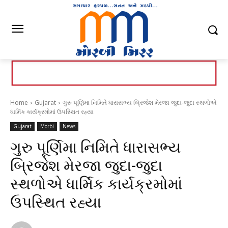
Home
Gujarat
ગુરુ પૂર્ણિમા નિમિતે ધારાસભ્ય બ્રિજેશ મેરજા જુદા-જુદા સ્થળોએ
ધાર્મિક કાર્યક્રમોમાં ઉપસ્થિત રહ્યા
Gujarat
Morbi
News
ગુરુ પૂર્ણિમા નિમિતે ધારાસભ્ય
બ્રિજેશ મેરજા જુદા-જુદા
સ્થળોએ ધાર્મિક કાર્યક્રમોમાં
ઉપસ્થિત રહ્યા