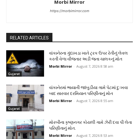
Morbi Mirror
https://morbimirror.com
RELATED ARTICLES
વાંકાનેરના ગુંદાખડા ખાતે ટ્રક ઉપર રેતીનું લેવલ
કરતી વેળા વીજતાર અડી જતા ચાલકનું મોત
Morbi Mirror
-
August 7, 2026 8:58 am
Gujarat
વાંકાનેરમાં ભાયાતી જાંબુડીયા ગામે પેટમાં દુઃખવા
બાદ સારવાર દરમિયાન પરિણીતાનું મોત
Morbi Mirror
-
August 7, 2026 8:55 am
Gujarat
મોરબીના કૃષ્ણનગર કોયલી ગામે ઝેરી દવા પી લેતા
પરિણીતાનું મોત.
Morbi Mirror
-
August 7, 2026 8:53 am