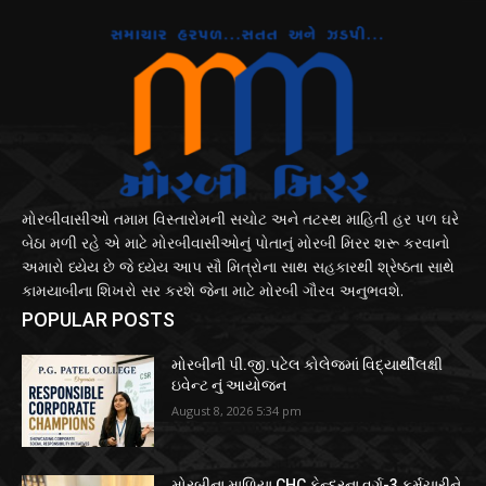
મોરબીવાસીઓ તમામ વિસ્તારોમની સચોટ અને તટસ્થ માહિતી હર પળ ઘરે
બેઠા મળી રહે એ માટે મોરબીવાસીઓનું પોતાનું મોરબી મિરર શરૂ કરવાનો
અમારો ધ્યેય છે જે ધ્યેય આપ સૌ મિત્રોના સાથ સહકારથી શ્રેષ્ઠતા સાથે
કામયાબીના શિખરો સર કરશે જેના માટે મોરબી ગૌરવ અનુભવશે.
POPULAR POSTS
મોરબીની પી.જી.પટેલ કોલેજમાં વિદ્યાર્થીલક્ષી
ઇવેન્ટ નું આયોજન
August 8, 2026 5:34 pm
મોરબીના માળિયા CHC કેન્દ્રના વર્ગ-3 કર્મચારીને