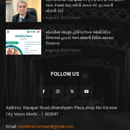
લાંચ કેસમાં પાંચ વર્ષની સખત કેદ ફટકારતી
મોરબી કોર્ટ
August 8, 2026 5:25 pm
મોરબીમાં આયુષ હોસ્પિટલના ઓર્થોપેડિક
વિભાગમાં હાડકાં અને સાંધાની વિવિધ સારવાર
ઉપલબ્ધ
August 8, 2026 3:09 pm
FOLLOW US
Address: Ravapar Road,Ghanshyam Plaza,shop No-04,near
City Vision Morbi - 1 363641
Email:
morbimirrornews@gmail.com