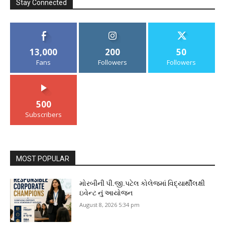
Stay Connected
13,000
200
50
Fans
Followers
Followers
500
Subscribers
MOST POPULAR
મોરબીની પી.જી.પટેલ કોલેજમાં વિદ્યાર્થીલક્ષી
ઇવેન્ટ નું આયોજન
August 8, 2026 5:34 pm