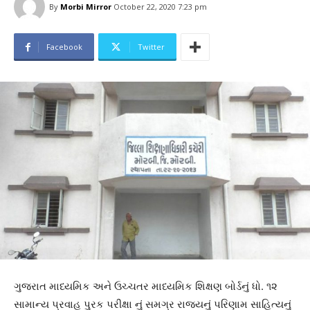
By
Morbi Mirror
October 22, 2020 7:23 pm
Facebook
Twitter
ગુજરાત માધ્યમિક અને ઉચ્ચતર માધ્યમિક શિક્ષણ બોર્ડનું ધો. ૧૨
સામાન્ય પ્રવાહ પુરક પરીક્ષા નું સમગ્ર રાજ્યનું પરિણામ સાહિત્યનું