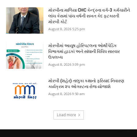
મોરબીના માળિયા CHC કેન્દ્રના વર્ગ-3 કર્મચારીને
લાંચ કેસમાં પાંચ વર્ષની સખત કેદ ફટકારતી
મોરબી કોર્ટ
August 8, 2026 5:25 pm
મોરબીમાં આયુષ હોસ્પિટલના ઓર્થોપેડિક
વિભાગમાં હાડકાં અને સાંધાની વિવિધ સારવાર
ઉપલબ્ધ
August 8, 2026 3:09 pm
મોરબી (શહેર) તાલુકા કક્ષાનો ફરિયાદ નિવારણ
કાર્યક્રમ ૨૫ ઓગસ્ટના રોજ યોજાશે
August 8, 2026 9:50 am
Load more