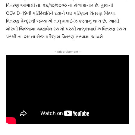
વિતરણ આગામી તા. ૨૪/૧૦/૨૦૨૦ ના રોજ થનાર છે. હાલની
COVID-19ની પરિસ્થિતિને ધ્યાને લઇ પરિણામ વિતરણ જિલ્લા
વિતરણ કેન્દ્રની જગ્યાએ તાલુકાવાઈઝ કરવાનું થાય છે. આથી
મોરબી જિલ્લામા જણાવેલ સ્થળો પરથી તાલુકાવાઈઝ વિતરણ સ્થળ
પરથી તા. ૨૪ ના રોજ પરિણામ વિતરણ કરવામાં આવશે
- Advertisement -