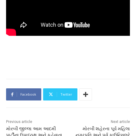
Facebook
Twitter
Previous article
Next article
મોરબી જીલ્લા આમ આદમી
મોરબી શહેરના પૂર્વ મહિલા
પાર્ટીના ઉપાધ્યક્ષ અને કહેવાતા
નગરપતિ અને પૂર્વ કાઉન્સિલરે