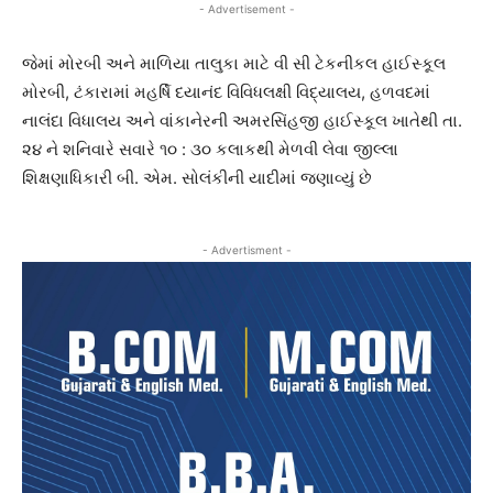
- Advertisement -
જેમાં મોરબી અને માળિયા તાલુકા માટે વી સી ટેકનીકલ હાઈસ્કૂલ
મોરબી, ટંકારામાં મહર્ષિ દયાનંદ વિવિધલક્ષી વિદ્યાલય, હળવદમાં
નાલંદા વિધાલય અને વાંકાનેરની અમરસિંહજી હાઈસ્કૂલ ખાતેથી તા.
૨૪ ને શનિવારે સવારે ૧૦ : ૩૦ કલાકથી મેળવી લેવા જીલ્લા
શિક્ષણાધિકારી બી. એમ. સોલંકીની યાદીમાં જણાવ્યું છે
- Advertisment -