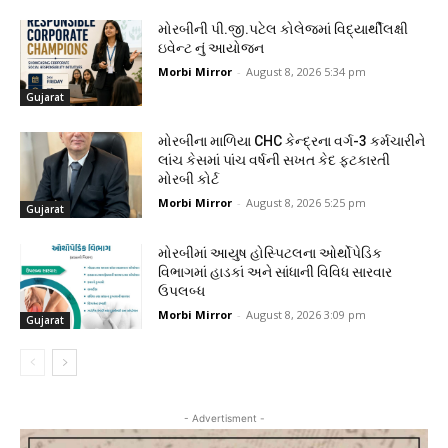
મોરબીની પી.જી.પટેલ કોલેજમાં વિદ્યાર્થીલક્ષી
ઇવેન્ટ નું આયોજન
Morbi Mirror
-
August 8, 2026 5:34 pm
Gujarat
મોરબીના માળિયા CHC કેન્દ્રના વર્ગ-3 કર્મચારીને
લાંચ કેસમાં પાંચ વર્ષની સખત કેદ ફટકારતી
મોરબી કોર્ટ
Morbi Mirror
-
August 8, 2026 5:25 pm
Gujarat
મોરબીમાં આયુષ હોસ્પિટલના ઓર્થોપેડિક
વિભાગમાં હાડકાં અને સાંધાની વિવિધ સારવાર
ઉપલબ્ધ
Morbi Mirror
-
August 8, 2026 3:09 pm
Gujarat
- Advertisment -