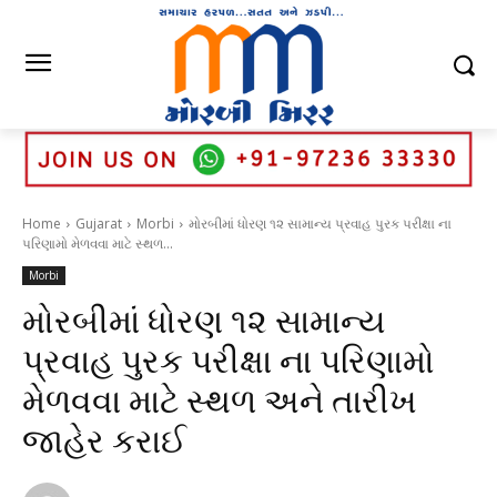
Home
Gujarat
Morbi
મોરબીમાં ધોરણ ૧૨ સામાન્ય પ્રવાહ પુરક પરીક્ષા ના
પરિણામો મેળવવા માટે સ્થળ...
Morbi
મોરબીમાં ધોરણ ૧૨ સામાન્ય
પ્રવાહ પુરક પરીક્ષા ના પરિણામો
મેળવવા માટે સ્થળ અને તારીખ
જાહેર કરાઈ