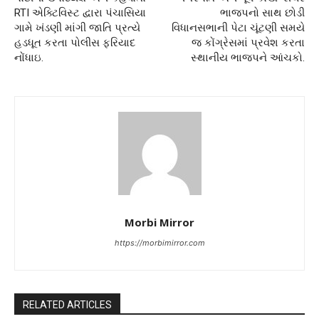
RTI એક્ટિવિસ્ટ દ્વારા પંચાસિયા
ભાજપનો સાથ છોડી
ગામે ખંડણી માંગી જાતિ પ્રત્યે
વિધાનસભાની પેટા ચૂંટણી સમયે
હડધૂત કરતા પોલીસ ફરિયાદ
જ કોંગ્રેસમાં પ્રવેશ કરતા
નોંધાઇ.
સ્થાનીય ભાજપને આંચકો.
Morbi Mirror
https://morbimirror.com
RELATED ARTICLES