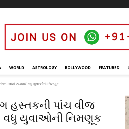
A
WORLD
ASTROLOGY
BOLLYWOOD
FEATURED
 કંપનીઓમાં ૨૬૦૦થી વધુ યુવાઓની નિમણૂક
ાગ હસ્તકની પાંચ વીજ
 વધુ યુવાઓની નિમણૂક