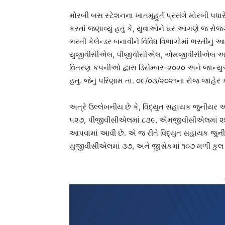
મોરબી બસ સ્ટેશનના ખાતમૂહુર્ત પ્રસંગે મોરબી પધા
કરતાં જણાવ્યું હતું કે, યુવાઓને ઘર આંગણે જ રોજગા
ભરતી કેલેન્ડર બનાવીને વિવિધ વિભાગોમાં ભરતીનું
યુજીવીસીએલ, પીજીવીસીએલ, એમજીવીસીએલ અને 
વિતરણ કંપનીઓ દ્વારા ડિસેમ્બર-૨૦૨૦ અને જાન્ય
હતુ. જેનું પરિણામ તા. ૦૯/૦૩/૨૦૨૧ના રોજ જાહેર
અત્રે ઉલ્લેખનીય છે કે, વિદ્યુત સહાયક જુનીયર
૫૨૭, પીજીવીસીએલમાં ૮૩૯, એમજીવીસીએલમાં ૨૪૦
આપવામાં આવી છે. એ જ રીતે વિદ્યુત સહાયક જુન
યુજીવીસીએલમાં ૩૭, અને જીસેકમાં ૧૦૭ મળી કુલ