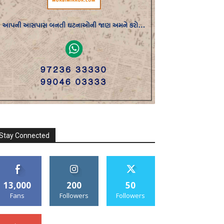
Stay Connected
13,000
200
50
Fans
Followers
Followers