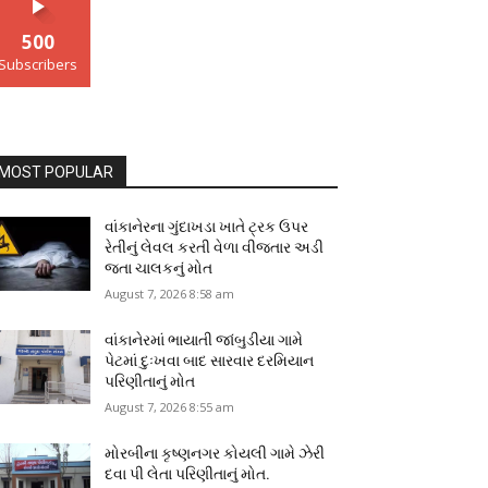
500
Subscribers
MOST POPULAR
વાંકાનેરના ગુંદાખડા ખાતે ટ્રક ઉપર
રેતીનું લેવલ કરતી વેળા વીજતાર અડી
જતા ચાલકનું મોત
August 7, 2026 8:58 am
વાંકાનેરમાં ભાયાતી જાંબુડીયા ગામે
પેટમાં દુઃખવા બાદ સારવાર દરમિયાન
પરિણીતાનું મોત
August 7, 2026 8:55 am
મોરબીના કૃષ્ણનગર કોયલી ગામે ઝેરી
દવા પી લેતા પરિણીતાનું મોત.