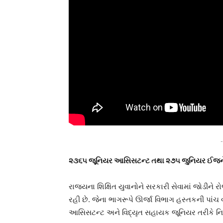
-
૨૩૬૫ જૂનિયર આસિસટન્ટ તથા ૨૭૫ જુનિયર ઈજન
રાજ્યના શિક્ષિત યુવાનોને સરકારી સેવામાં જોડીન
રહી છે. જેના ભાગરૂપે ઊર્જા વિભાગ હસ્તકની પાં
આસિસટન્ટ અને વિદ્યૃત સહાયક જૂનિયર તરીકે નિમણૂ