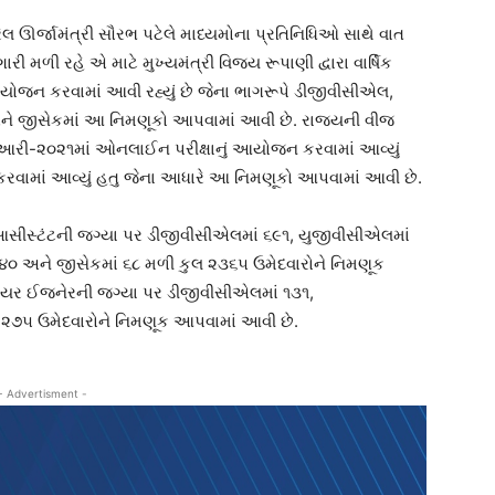
રેલ ઊર્જામંત્રી સૌરભ પટેલે માધ્યમોના પ્રતિનિધિઓ સાથે વાત
રી મળી રહે એ માટે મુખ્યમંત્રી વિજય રૂપાણી દ્વારા વાર્ષિક
 આયોજન કરવામાં આવી રહ્યું છે જેના ભાગરૂપે ડીજીવીસીએલ,
જીસેકમાં આ નિમણૂકો આપવામાં આવી છે. રાજ્યની વીજ
ુઆરી-૨૦૨૧માં ઓનલાઈન પરીક્ષાનું આયોજન કરવામાં આવ્યું
 કરવામાં આવ્યું હતુ જેના આધારે આ નિમણૂકો આપવામાં આવી છે.
 આસીસ્ટંટની જગ્યા પર ડીજીવીસીએલમાં ૬૯૧, યુજીવીસીએલમાં
 અને જીસેકમાં ૬૮ મળી કુલ ૨૩૬૫ ઉમેદવારોને નિમણૂક
ીયર ઈજનેરની જગ્યા પર ડીજીવીસીએલમાં ૧૩૧,
 ૨૭૫ ઉમેદવારોને નિમણૂક આપવામાં આવી છે.
- Advertisment -