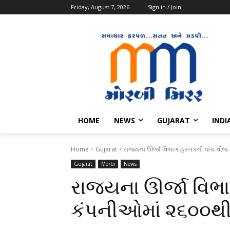
Friday, August 7, 2026
Sign in / Join
HOME
NEWS
GUJARAT
INDI
Home
Gujarat
રાજ્યના ઊર્જા વિભાગ હસ્તકની પાંચ વીજ
Gujarat
Morbi
News
રાજ્યના ઊર્જા વિભ
કંપનીઓમાં ૨૬૦૦થી