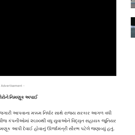
 Advertisement -
ેરોને નિમણૂક અપાઈ
ે રોજગારી આપવાના મક્કમ નિર્ધાર સાથે રાજ્ય સરકાર આગળ વધી
ચ વીજ કંપનીઓમાં ૨૬૦૦થી વધુ યુવાઓને વિદ્યૃત સહાયક જૂનિયર
ક આપી દેવાઈ હોવાનું ઊર્જામંત્રી સૌરભ પટેલે જણાવ્યું હતું.