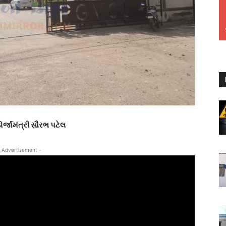
ઊર્જામંત્રી સૌરભ પટેલ
 Advertisement -