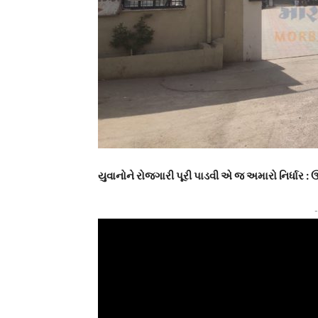
યુવાનોને રોજગારી પૂરી પાડવી એ જ અમારો નિર્ધાર : 
-