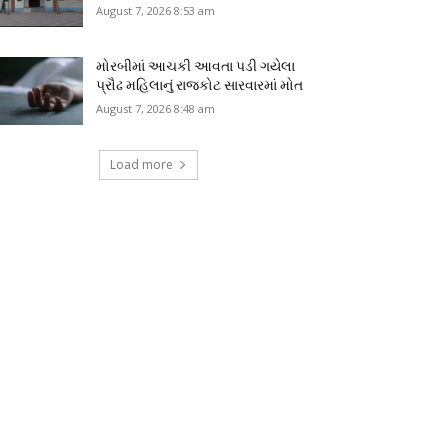
August 7, 2026 8:53 am
મોરબીમાં આચકી આવતા પડી ગયેલા
પ્રૌઢ મહિલાનું રાજકોટ સારવારમાં મોત
August 7, 2026 8:48 am
Load more