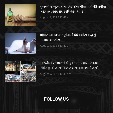
હળવદના બુટવડામાં ઝેરી દવા પીધા બાદ 48 વર્ષીય
વ્યક્તિનું સારવાર દરમિયાન મોત
August 9, 2026 10:42 am
વાંકાનેરમાં શેલ્ટર હોમમાં 66 વર્ષીય વૃદ્ધનું
બીમારીથી મોત
August 9, 2026 10:40 am
મોરબીના રવાપરમાં ખેડૂત મહાસભામાં રાકેશ
ટીકૈતનું એલાન: ‘વન નેશન, વન આંદોલન’
August 9, 2026 10:39 am
FOLLOW US