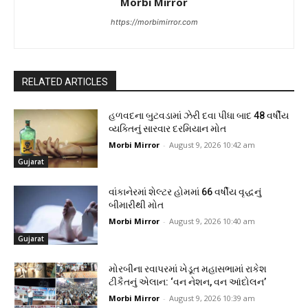
Morbi Mirror
https://morbimirror.com
RELATED ARTICLES
હળવદના બુટવડામાં ઝેરી દવા પીધા બાદ 48 વર્ષીય
વ્યક્તિનું સારવાર દરમિયાન મોત
Morbi Mirror
-
August 9, 2026 10:42 am
Gujarat
વાંકાનેરમાં શેલ્ટર હોમમાં 66 વર્ષીય વૃદ્ધનું
બીમારીથી મોત
Morbi Mirror
-
August 9, 2026 10:40 am
Gujarat
મોરબીના રવાપરમાં ખેડૂત મહાસભામાં રાકેશ
ટીકૈતનું એલાન: ‘વન નેશન, વન આંદોલન’
Morbi Mirror
-
August 9, 2026 10:39 am