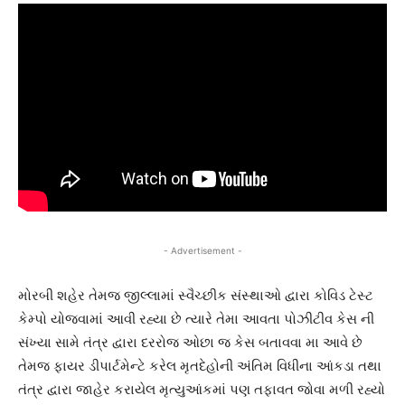
- Advertisement -
મોરબી શહેર તેમજ જીલ્લામાં સ્વૈચ્છીક સંસ્થાઓ દ્વારા કોવિડ ટેસ્ટ
કેમ્પો યોજવામાં આવી રહ્યા છે ત્યારે તેમા આવતા પોઝીટીવ કેસ ની
સંખ્યા સામે તંત્ર દ્વારા દરરોજ ઓછા જ કેસ બતાવવા મા આવે છે
તેમજ ફાયર ડીપાર્ટમેન્ટે કરેલ મૃતદેહોની અંતિમ વિધીના આંકડા તથા
તંત્ર દ્વારા જાહેર કરાયેલ મૃત્યુઆંકમાં પણ તફાવત જોવા મળી રહ્યો