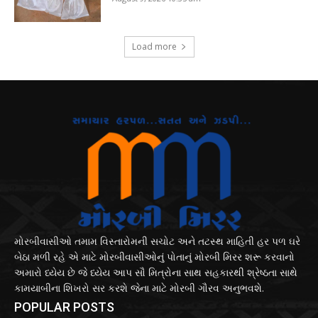
Load more
મોરબીવાસીઓ તમામ વિસ્તારોમની સચોટ અને તટસ્થ માહિતી હર પળ ઘરે
બેઠા મળી રહે એ માટે મોરબીવાસીઓનું પોતાનું મોરબી મિરર શરૂ કરવાનો
અમારો ધ્યેય છે જે ધ્યેય આપ સૌ મિત્રોના સાથ સહકારથી શ્રેષ્ઠતા સાથે
કામયાબીના શિખરો સર કરશે જેના માટે મોરબી ગૌરવ અનુભવશે.
POPULAR POSTS