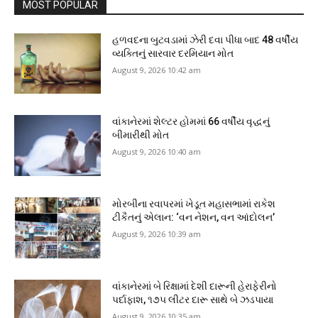
MOST POPULAR
હળવદના બુટવડામાં ઝેરી દવા પીધા બાદ 48 વર્ષીય
વ્યક્તિનું સારવાર દરમિયાન મોત
August 9, 2026 10:42 am
વાંકાનેરમાં શેલ્ટર હોમમાં 66 વર્ષીય વૃદ્ધનું
બીમારીથી મોત
August 9, 2026 10:40 am
મોરબીના રવાપરમાં ખેડૂત મહાસભામાં રાકેશ
ટીકૈતનું એલાન: ‘વન નેશન, વન આંદોલન’
August 9, 2026 10:39 am
વાંકાનેરમાં બે રિક્ષામાં દેશી દારૂની હેરાફેરીનો
પર્દાફાશ, ૧૭૫ લીટર દારૂ સાથે બે ઝડપાયા
August 9, 2026 10:35 am