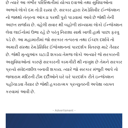
છે ત્યારે આ ગંભીર પરિસ્થિતીમાં યોગ્ય દવાઓ તથા સુવિધાઓના
અભાવે લોકો દમ તોડી રહ્યા છે. સરકાર દ્વારા રેમડેસિવીર ઈન્જેક્શન
નો જથ્થો તંત્રના આંકડા પરથી પુરો પાડવામાં આવે છે જેથી તેની
અછત સર્જાય છે. વહેલી સવાર થી બહોળી સંખ્યામા લોકો ઈન્જેક્શન
લેવા લાઈનોમાં ઉભા રહે છે પરંતુ નિરાશા સાથે ખાલી હાથે પાછા ફરવુ
પડે છે. આ મહામારીમાં જો સરકાર તત્પરતા તથા ઈચ્છા દર્શાવે તો
અમારી સંસ્થા રેમડેસિવિર ઈંજેક્શનનાં પારદર્શક વિતરણ માટે તૈયાર
છે. જેથી મૃત્યુઆંક ઘટાડી શકાય તેમજ લોકો અત્યારે જે સરકારની
અસુવિધાઓનાં કારણે સરકારની કામગીરી થી નાખુશ છે તેમને સરકાર
પ્રત્યે સંવેદનશીલ બનાવી શકાય. ત્યારે જો સરકાર મંજુરી આપે તો
જલારામ મંદિરની ટીમ દર્દીઓને ઘરે ઘરે પારદર્શક રીતે ઇન્જેક્શન
પહોંચાડવા તૈયાર છે જેથી હકારાત્મક પ્રત્યુતરની અપેક્ષા વ્યક્ત
કરવામાં આવી છે.
- Advertisment -