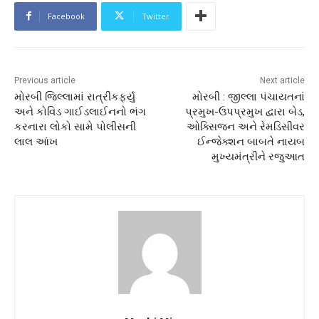
Facebook
Twitter
Previous article
Next article
મોરબી જિલ્લામાં રાત્રીકર્ફ્યુ
મોરબી : જીલ્લા પંચાયતનાં
અને કોવિડ ગાઈડલાઈનનો ભંગ
પ્રમુખ-ઉપપ્રમુખ દ્વારા બેડ,
કરનારા લોકો સામે પોલીસની
ઓક્સિજન અને રેમડિસીવર
લાલ આંખ
ઈન્જેક્શન બાબતે નાયબ
મુખ્યમંત્રીને રજુઆત