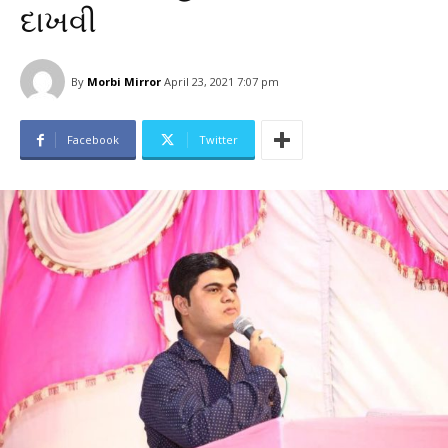
દાખવી
By
Morbi Mirror
April 23, 2021 7:07 pm
Facebook
Twitter