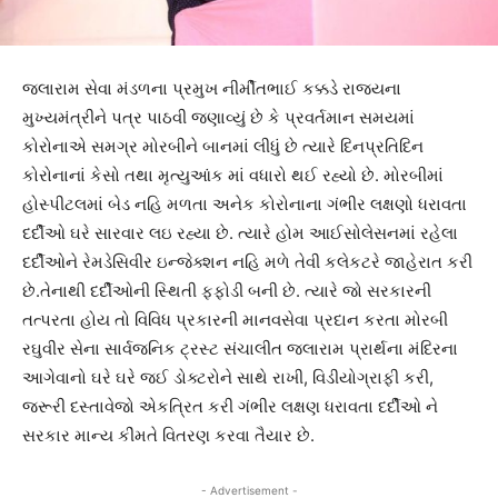
જલારામ સેવા મંડળના પ્રમુખ નીર્મીતભાઈ કક્કડે રાજ્યના
મુખ્યમંત્રીને પત્ર પાઠવી જણાવ્યું છે કે પ્રવર્તમાન સમયમાં
કોરોનાએ સમગ્ર મોરબીને બાનમાં લીધું છે ત્યારે દિનપ્રતિદિન
કોરોનાનાં કેસો તથા મૃત્યુઆંક માં વધારો થઈ રહ્યો છે. મોરબીમાં
હોસ્પીટલમાં બેડ નહિ મળતા અનેક કોરોનાના ગંભીર લક્ષણો ધરાવતા
દર્દીઓ ઘરે સારવાર લઇ રહ્યા છે. ત્યારે હોમ આઈસોલેસનમાં રહેલા
દર્દીઓને રેમડેસિવીર ઇન્જેક્શન નહિ મળે તેવી કલેકટરે જાહેરાત કરી
છે.તેનાથી દર્દીઓની સ્થિતી ફફોડી બની છે. ત્યારે જો સરકારની
તત્પરતા હોય તો વિવિધ પ્રકારની માનવસેવા પ્રદાન કરતા મોરબી
રઘુવીર સેના સાર્વજનિક ટ્રસ્ટ સંચાલીત જલારામ પ્રાર્થના મંદિરના
આગેવાનો ઘરે ઘરે જઈ ડોક્ટરોને સાથે રાખી, વિડીયોગ્રાફી કરી,
જરૂરી દસ્તાવેજો એકત્રિત કરી ગંભીર લક્ષણ ધરાવતા દર્દીઓ ને
સરકાર માન્ય કીંમતે વિતરણ કરવા તૈયાર છે.
- Advertisement -