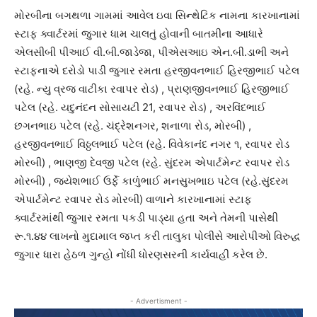
મોરબીના બગથળા ગામમાં આવેલ ઇવા સિન્થેટિક નામના કારખાનામાં
સ્ટાફ ક્વાર્ટરમાં જુગાર ધામ ચાલતું હોવાની બાતમીના આધારે
એલસીબી પીઆઈ વી.બી.જાડેજા, પીએસઆઇ એન.બી.ડાભી અને
સ્ટાફનાએ દરોડો પાડી જુગાર રમતા હરજીવનભાઈ હિરજીભાઈ પટેલ
(રહે. ન્યુ વ્રજ વાટીકા રવાપર રોડ) , પ્રાણજીવનભાઈ હિરજીભાઈ
પટેલ (રહે. યદુનંદન સોસાયટી 21, રવાપર રોડ) , અરવિંદભાઈ
છગનભાઇ પટેલ (રહે. ચંદ્રેશનગર, શનાળા રોડ, મોરબી) ,
હરજીવનભાઈ વિઠ્ઠલભાઈ પટેલ (રહે. વિવેકાનંદ નગર ૧, રવાપર રોડ
મોરબી) , ભાણજી દેવજી પટેલ (રહે. સુંદરમ એપાર્ટમેન્ટ રવાપર રોડ
મોરબી) , જયેશભાઈ ઉર્ફે કાળુંભાઈ મનસુખભાઇ પટેલ (રહે.સુંદરમ
એપાર્ટમેન્ટ રવાપર રોડ મોરબી) વાળાને કારખાનામાં સ્ટાફ
ક્વાર્ટરમાંથી જુગાર રમતા પકડી પાડ્યા હતા અને તેમની પાસેથી
રૂ.૧.૪૪ લાખનો મુદામાલ જપ્ત કરી તાલુકા પોલીસે આરોપીઓ વિરુદ્ધ
જુગાર ધારા હેઠળ ગુન્હો નોંધી ધોરણસરની કાર્યવાહી કરેલ છે.
- Advertisment -