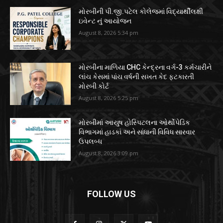
મોરબીની પી.જી.પટેલ કોલેજમાં વિદ્યાર્થીલક્ષી
ઇવેન્ટ નું આયોજન
August 8, 2026 5:34 pm
મોરબીના માળિયા CHC કેન્દ્રના વર્ગ-3 કર્મચારીને
લાંચ કેસમાં પાંચ વર્ષની સખત કેદ ફટકારતી
મોરબી કોર્ટ
August 8, 2026 5:25 pm
મોરબીમાં આયુષ હોસ્પિટલના ઓર્થોપેડિક
વિભાગમાં હાડકાં અને સાંધાની વિવિધ સારવાર
ઉપલબ્ધ
August 8, 2026 3:09 pm
FOLLOW US