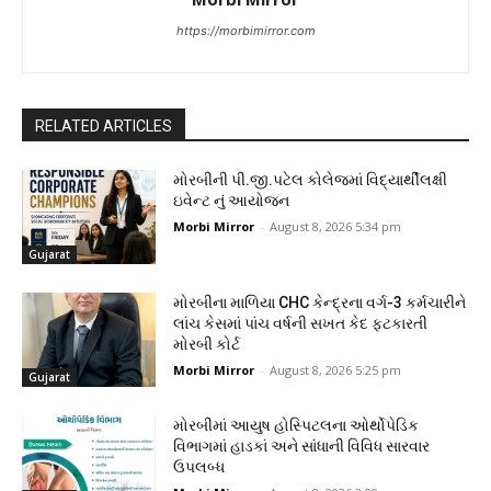
https://morbimirror.com
RELATED ARTICLES
મોરબીની પી.જી.પટેલ કોલેજમાં વિદ્યાર્થીલક્ષી
ઇવેન્ટ નું આયોજન
Morbi Mirror
-
August 8, 2026 5:34 pm
Gujarat
મોરબીના માળિયા CHC કેન્દ્રના વર્ગ-3 કર્મચારીને
લાંચ કેસમાં પાંચ વર્ષની સખત કેદ ફટકારતી
મોરબી કોર્ટ
Morbi Mirror
-
August 8, 2026 5:25 pm
Gujarat
મોરબીમાં આયુષ હોસ્પિટલના ઓર્થોપેડિક
વિભાગમાં હાડકાં અને સાંધાની વિવિધ સારવાર
ઉપલબ્ધ