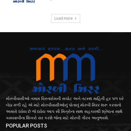
Load more
મોરબીવાસીઓ તમામ વિસ્તારોમની સચોટ અને તટસ્થ માહિતી હર પળ ઘરે
બેઠા મળી રહે એ માટે મોરબીવાસીઓનું પોતાનું મોરબી મિરર શરૂ કરવાનો
અમારો ધ્યેય છે જે ધ્યેય આપ સૌ મિત્રોના સાથ સહકારથી શ્રેષ્ઠતા સાથે
કામયાબીના શિખરો સર કરશે જેના માટે મોરબી ગૌરવ અનુભવશે.
POPULAR POSTS