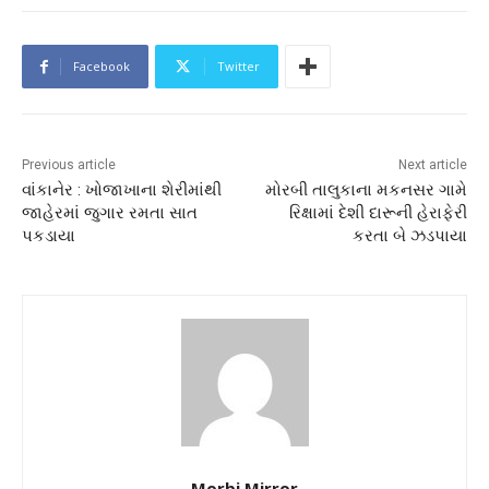
Facebook
Twitter
Previous article
Next article
વાંકાનેર : ખોજાખાના શેરીમાંથી
મોરબી તાલુકાના મકનસર ગામે
જાહેરમાં જુગાર રમતા સાત
રિક્ષામાં દેશી દારૂની હેરાફેરી
પકડાયા
કરતા બે ઝડપાયા
Morbi Mirror