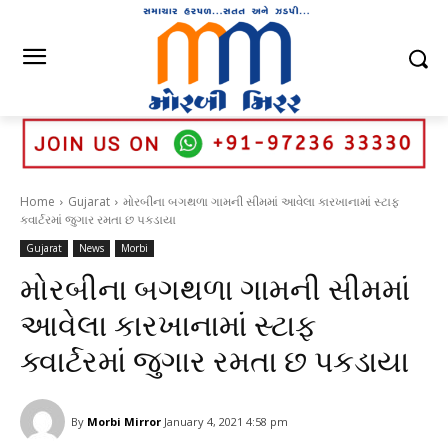
Home
Gujarat
મોરબીના બગથળા ગામની સીમમાં આવેલા કારખાનામાં સ્ટાફ
ક્વાર્ટરમાં જુગાર રમતા છ પકડાયા
Gujarat
News
Morbi
મોરબીના બગથળા ગામની સીમમાં
આવેલા કારખાનામાં સ્ટાફ
ક્વાર્ટરમાં જુગાર રમતા છ પકડાયા
By
Morbi Mirror
January 4, 2021 4:58 pm