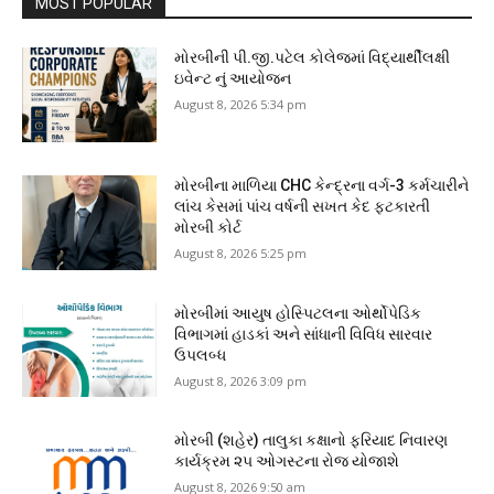
MOST POPULAR
મોરબીની પી.જી.પટેલ કોલેજમાં વિદ્યાર્થીલક્ષી
ઇવેન્ટ નું આયોજન
August 8, 2026 5:34 pm
મોરબીના માળિયા CHC કેન્દ્રના વર્ગ-3 કર્મચારીને
લાંચ કેસમાં પાંચ વર્ષની સખત કેદ ફટકારતી
મોરબી કોર્ટ
August 8, 2026 5:25 pm
મોરબીમાં આયુષ હોસ્પિટલના ઓર્થોપેડિક
વિભાગમાં હાડકાં અને સાંધાની વિવિધ સારવાર
ઉપલબ્ધ
August 8, 2026 3:09 pm
મોરબી (શહેર) તાલુકા કક્ષાનો ફરિયાદ નિવારણ
કાર્યક્રમ ૨૫ ઓગસ્ટના રોજ યોજાશે
August 8, 2026 9:50 am