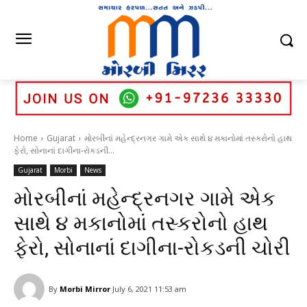
Home
Gujarat
મોરબીનાં મહેન્દ્રનગર ગામે એક સાથે ૪ મકાનોમાં તસ્કરોનો હાથ
ફેરો, સોનાનાં દાગીના-રોકડની...
Gujarat
Morbi
News
મોરબીનાં મહેન્દ્રનગર ગામે એક
સાથે ૪ મકાનોમાં તસ્કરોનો હાથ
ફેરો, સોનાનાં દાગીના-રોકડની ચોરી
By
Morbi Mirror
July 6, 2021 11:53 am