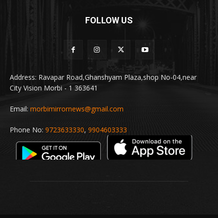
FOLLOW US
Address: Ravapar Road,Ghanshyam Plaza,shop No-04,near
City Vision Morbi - 1 363641
Email:
morbimirrornews@gmail.com
Phone No:
9723633330
,
9904603333