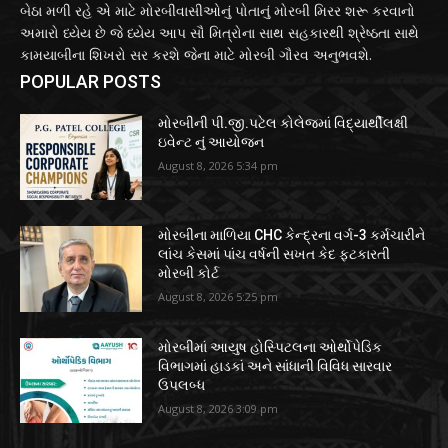
બેઠા મળી રહે એ માટે મોરબીવાસીઓનું પોતાનું મોરબી મિરર શરૂ કરવાનો
અમારો ધ્યેય છે જે ધ્યેય આપ સૌ મિત્રોના સાથ સહકારથી શ્રેષ્ઠતા સાથે
કામયાબીના શિખરો સર કરશે જેના માટે મોરબી ગૌરવ અનુભવશે.
POPULAR POSTS
મોરબીની પી.જી.પટેલ કોલેજમાં વિદ્યાર્થીલક્ષી
ઇવેન્ટ નું આયોજન
August 8, 2026 5:34 pm
મોરબીના માળિયા CHC કેન્દ્રના વર્ગ-3 કર્મચારીને
લાંચ કેસમાં પાંચ વર્ષની સખત કેદ ફટકારતી
મોરબી કોર્ટ
August 8, 2026 5:25 pm
મોરબીમાં આયુષ હોસ્પિટલના ઓર્થોપેડિક
વિભાગમાં હાડકાં અને સાંધાની વિવિધ સારવાર
ઉપલબ્ધ
August 8, 2026 3:09 pm