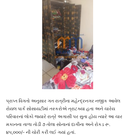
પ્રાપ્ત વિગતો અનુસાર ગત રાત્રીના મહેન્દ્રનગર નજીક આવેલ
રોયલ પાર્ક સોસાયટીમાં તસ્કરોએ ત્રાટક્યા હતા અને ચારેય
પરિવારનાં લોકો જ્યારે રાત્રે અગાસી પર સુતા હોય ત્યારે આ ચાર
મકાનના તાળા તોડી ૭ તોલા સોનાનાં દાગીના અને રોકડ રૂ.
૪૫,૦૦૦/- ની ચોરી કરી લઈ ગયાં હતાં.