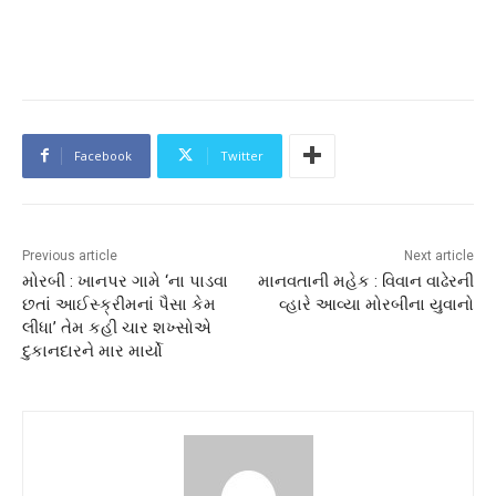
Facebook
Twitter
Previous article
Next article
મોરબી : ખાનપર ગામે ‘ના પાડવા
માનવતાની મહેક : વિવાન વાઢેરની
છતાં આઈસ્ક્રીમનાં પૈસા કેમ
વ્હારે આવ્યા મોરબીના યુવાનો
લીધા’ તેમ કહી ચાર શખ્સોએ
દુકાનદારને માર માર્યો