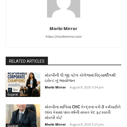
Morbi Mirror
https://morbimirror.com
RELATED ARTICLES
મોરબીની પી.જી.પટેલ કોલેજમાં વિદ્યાર્થીલક્ષી
ઇવેન્ટ નું આયોજન
Morbi Mirror
-
August 8, 2026 5:34 pm
Gujarat
મોરબીના માળિયા CHC કેન્દ્રના વર્ગ-3 કર્મચારીને
લાંચ કેસમાં પાંચ વર્ષની સખત કેદ ફટકારતી
મોરબી કોર્ટ
Morbi Mirror
-
August 8, 2026 5:25 pm
Gujarat