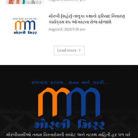
મોરબી (શહેર) તાલુકા કક્ષાનો ફરિયાદ નિવારણ
કાર્યક્રમ ૨૫ ઓગસ્ટના રોજ યોજાશે
August 8, 2026 9:50 am
Load more
મોરબીવાસીઓ તમામ વિસ્તારોમની સચોટ અને તટસ્થ માહિતી હર પળ ઘરે