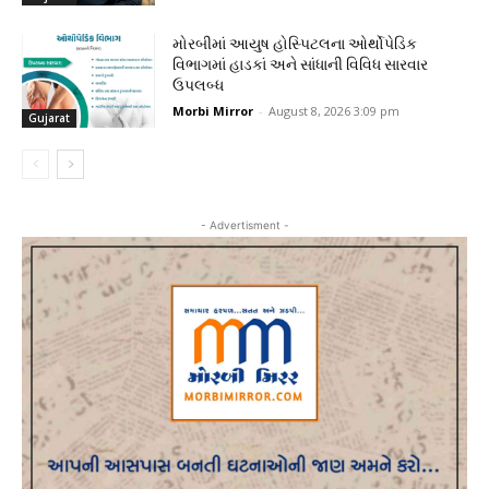
મોરબીમાં આયુષ હોસ્પિટલના ઓર્થોપેડિક
વિભાગમાં હાડકાં અને સાંધાની વિવિધ સારવાર
ઉપલબ્ધ
Morbi Mirror
-
August 8, 2026 3:09 pm
Gujarat
- Advertisment -