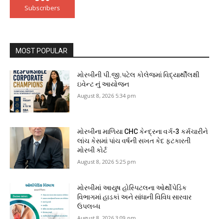
Subscribers
MOST POPULAR
મોરબીની પી.જી.પટેલ કોલેજમાં વિદ્યાર્થીલક્ષી
ઇવેન્ટ નું આયોજન
August 8, 2026 5:34 pm
મોરબીના માળિયા CHC કેન્દ્રના વર્ગ-3 કર્મચારીને
લાંચ કેસમાં પાંચ વર્ષની સખત કેદ ફટકારતી
મોરબી કોર્ટ
August 8, 2026 5:25 pm
મોરબીમાં આયુષ હોસ્પિટલના ઓર્થોપેડિક
વિભાગમાં હાડકાં અને સાંધાની વિવિધ સારવાર
ઉપલબ્ધ
August 8, 2026 3:09 pm