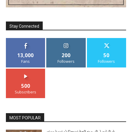
Stay Connected
13,000
200
50
Fans
Followers
Followers
500
Subscribers
MOST POPULAR