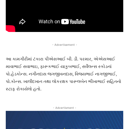
- Advertisement -
આ કામગીરીમાં ટંકારા પીએસઆઈ બી. ડી. પરમાર, એએસઆઈ
માવાભાઈ સવાભાઇ, ફારૂકભાઈ યાકુબભાઈ, સર્વેલન્સ સ્કોડનાં
પો.હેડકોન્સ. નગીનદાસ જગજીવનદાસ, વિજયભાઈ નાગજીભાઈ,
પો.કોન્સ. ખાલીદખાન તથા લોકરક્ષક પારૂલબેન ભીખાભાઈ સહિતનો
સ્ટાફ રોકાયેલો હતો.
- Advertisment -