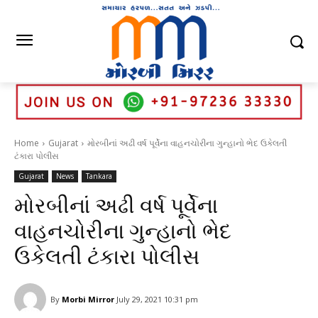
Home
Gujarat
મોરબીનાં અઢી વર્ષ પૂર્વેના વાહનચોરીના ગુન્હાનો ભેદ ઉકેલતી
ટંકારા પોલીસ
Gujarat
News
Tankara
મોરબીનાં અઢી વર્ષ પૂર્વેના
વાહનચોરીના ગુન્હાનો ભેદ
ઉકેલતી ટંકારા પોલીસ
By
Morbi Mirror
July 29, 2021 10:31 pm