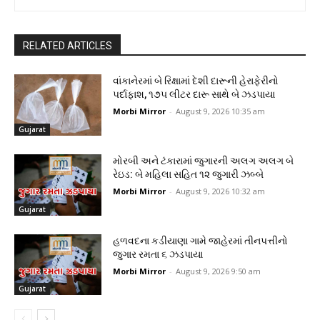
RELATED ARTICLES
વાંકાનેરમાં બે રિક્ષામાં દેશી દારૂની હેરાફેરીનો
પર્દાફાશ, ૧૭૫ લીટર દારૂ સાથે બે ઝડપાયા
Morbi Mirror
-
August 9, 2026 10:35 am
Gujarat
મોરબી અને ટંકારામાં જુગારની અલગ અલગ બે
રેઇડ: બે મહિલા સહિત ૧૨ જુગારી ઝબ્બે
Morbi Mirror
-
August 9, 2026 10:32 am
Gujarat
હળવદના કડીયાણા ગામે જાહેરમાં તીનપત્તીનો
જુગાર રમતા ૬ ઝડપાયા
Morbi Mirror
-
August 9, 2026 9:50 am
Gujarat