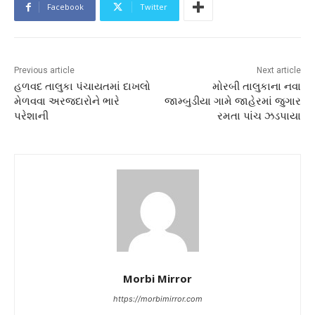
Facebook
Twitter
Previous article
Next article
હળવદ તાલુકા પંચાયતમાં દાખલો
મોરબી તાલુકાના નવા
મેળવવા અરજદારોને ભારે
જામ્બુડીયા ગામે જાહેરમાં જુગાર
પરેશાની
રમતા પાંચ ઝડપાયા
Morbi Mirror
https://morbimirror.com