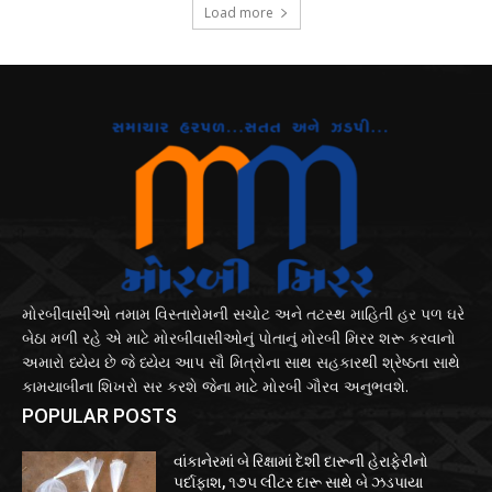
Load more
મોરબીવાસીઓ તમામ વિસ્તારોમની સચોટ અને તટસ્થ માહિતી હર પળ ઘરે
બેઠા મળી રહે એ માટે મોરબીવાસીઓનું પોતાનું મોરબી મિરર શરૂ કરવાનો
અમારો ધ્યેય છે જે ધ્યેય આપ સૌ મિત્રોના સાથ સહકારથી શ્રેષ્ઠતા સાથે
કામયાબીના શિખરો સર કરશે જેના માટે મોરબી ગૌરવ અનુભવશે.
POPULAR POSTS
વાંકાનેરમાં બે રિક્ષામાં દેશી દારૂની હેરાફેરીનો
પર્દાફાશ, ૧૭૫ લીટર દારૂ સાથે બે ઝડપાયા