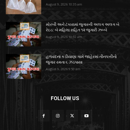
August 9, 2026 10:35 am
મોરબી અને ટંકારામાં જુગારની અલગ અલગ બે
રેઇડ: બે મહિલા સહિત ૧૨ જુગારી ઝબ્બે
August 9, 2026 10:32 am
હળવદના કડીયાણા ગામે જાહેરમાં તીનપત્તીનો
જુગાર રમતા ૬ ઝડપાયા
August 9, 2026 9:50 am
FOLLOW US