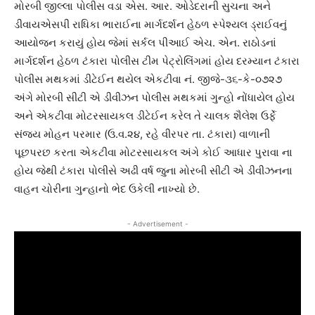
મોરબી જીલ્લા પોલીસ વડા એસ. આર. ઓડેદરાની સુચના અને
ડીવાયએસપી રાધિકા ભારાઈના માર્ગદર્શન હેઠળ સ્પેશ્યલ ડ્રાઈવનું
આયોજન કરાયું હોય જેમાં સર્કલ પીઆઈ એચ. એન. રાઠોડનાં
માર્ગદર્શન હેઠળ ટંકારા પોલીસ ટીમ પેટ્રોલિંગમાં હોય દરમ્યાન ટંકારા
પોલીસ મથકમાં ડીટેઈન થયેલ એકટીવા નં. જીજે-૩૬-કે-૦૭૨૭
અંગે મોરબી સીટી એ ડીવીઝન પોલીસ મથકમાં ગુન્હો નોંધાયેલ હોય
અને એકટીવા મોટરસાયકલ ડીટેઈન કરેલ તે ચાલક શૈલેશ ઉર્ફે
સંજય મોહન પરમાર (ઉ.વ.૨૪, રહે વીરપર તા. ટંકારા) વાળાની
પૂછપરછ કરતા એકટીવા મોટરસાયકલ અંગે કોઈ આધાર પુરાવા ના
હોય જેથી ટંકારા પોલીસે અઢી વર્ષ જુના મોરબી સીટી એ ડીવીઝનના
વાહન ચોરીના ગુન્હાનો ભેદ ઉકેલી નાખ્યો છે.
- Advertisement -