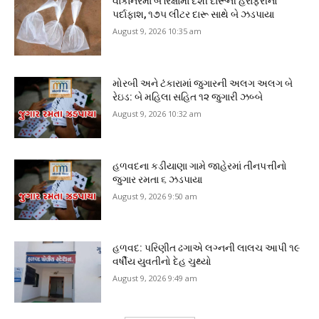
વાંકાનેરમાં બે રિક્ષામાં દેશી દારૂની હેરાફેરીનો
પર્દાફાશ, ૧૭૫ લીટર દારૂ સાથે બે ઝડપાયા
August 9, 2026 10:35 am
મોરબી અને ટંકારામાં જુગારની અલગ અલગ બે
રેઇડ: બે મહિલા સહિત ૧૨ જુગારી ઝબ્બે
August 9, 2026 10:32 am
હળવદના કડીયાણા ગામે જાહેરમાં તીનપત્તીનો
જુગાર રમતા ૬ ઝડપાયા
August 9, 2026 9:50 am
હળવદ: પરિણીત ઢગાએ લગ્નની લાલચ આપી ૧૯
વર્ષીય યુવતીનો દેહ ચુથ્યો
August 9, 2026 9:49 am