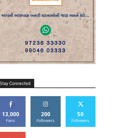
Stay Connected
13,000
200
50
Fans
Followers
Followers