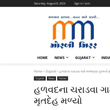
Saturday, August 8, 2026
Sign in / Join
HOME
NEWS
GUJARAT
INDI
Home
Gujarat
હળવદના ચરાડવા ગામે અજાણ્યા પુરુષનો મ
Gujarat
News
Halvad
હળવદના ચરાડવા ગામ
મૃતદેહ મળ્યો