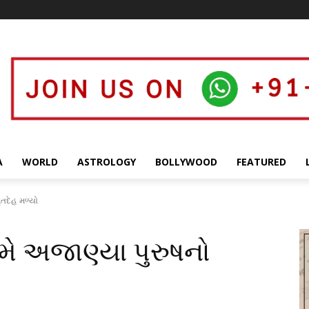
A
WORLD
ASTROLOGY
BOLLYWOOD
FEATURED
ૃતદેહ મળ્યો
ે અજાણ્યા પુરુષનો