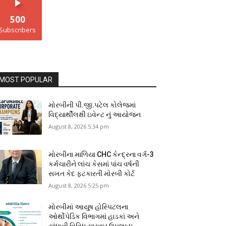
500
Subscribers
MOST POPULAR
મોરબીની પી.જી.પટેલ કોલેજમાં
વિદ્યાર્થીલક્ષી ઇવેન્ટ નું આયોજન
August 8, 2026 5:34 pm
મોરબીના માળિયા CHC કેન્દ્રના વર્ગ-3
કર્મચારીને લાંચ કેસમાં પાંચ વર્ષની
સખત કેદ ફટકારતી મોરબી કોર્ટ
August 8, 2026 5:25 pm
મોરબીમાં આયુષ હોસ્પિટલના
ઓર્થોપેડિક વિભાગમાં હાડકાં અને
સાંધાની વિવિધ સારવાર ઉપલબ્ધ