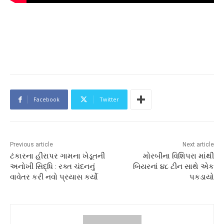
Facebook
Twitter
Previous article
Next article
ટંકારના હીરાપર ગામના ખેડૂતની
મોરબીના વિશિપરા માંથી
અનોખી સિદ્ધિ : રક્ત ચંદનનું
બિયરનાં ૪૮ ટીન સાથે એક
વાવેતર કરી નવો પ્રયાસ કર્યો
પકડાયો