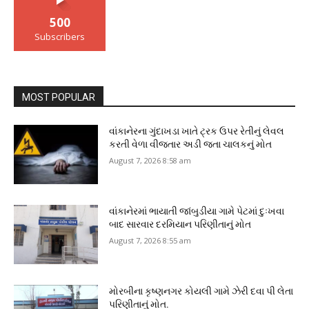
500
Subscribers
MOST POPULAR
વાંકાનેરના ગુંદાખડા ખાતે ટ્રક ઉપર રેતીનું લેવલ
કરતી વેળા વીજતાર અડી જતા ચાલકનું મોત
August 7, 2026 8:58 am
વાંકાનેરમાં ભાયાતી જાંબુડીયા ગામે પેટમાં દુઃખવા
બાદ સારવાર દરમિયાન પરિણીતાનું મોત
August 7, 2026 8:55 am
મોરબીના કૃષ્ણનગર કોયલી ગામે ઝેરી દવા પી લેતા
પરિણીતાનું મોત.