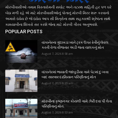
મોરબીવાસીઓ તમામ વિસ્તારોમની સચોટ અને તટસ્થ માહિતી હર પળ ઘરે
બેઠા મળી રહે એ માટે મોરબીવાસીઓનું પોતાનું મોરબી મિરર શરૂ કરવાનો
અમારો ધ્યેય છે જે ધ્યેય આપ સૌ મિત્રોના સાથ સહકારથી શ્રેષ્ઠતા સાથે
કામયાબીના શિખરો સર કરશે જેના માટે મોરબી ગૌરવ અનુભવશે.
POPULAR POSTS
વાંકાનેરના ગુંદાખડા ખાતે ટ્રક ઉપર રેતીનું લેવલ
કરતી વેળા વીજતાર અડી જતા ચાલકનું મોત
August 7, 2026 8:58 am
વાંકાનેરમાં ભાયાતી જાંબુડીયા ગામે પેટમાં દુઃખવા
બાદ સારવાર દરમિયાન પરિણીતાનું મોત
August 7, 2026 8:55 am
મોરબીના કૃષ્ણનગર કોયલી ગામે ઝેરી દવા પી લેતા
પરિણીતાનું મોત.
August 7, 2026 8:53 am