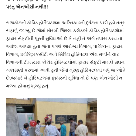
પરંતુ એનઓસી નથી!!!
રાજકોટની કોવિડ હોસ્પિટલમાં અગ્નિકાંડની દુર્ઘટના પછી હવે તંત્ર
સફાળું જાગ્યું છે.જેમાં મોરબી જિલ્લા કલેક્ટરે કોવિડ હોસ્પિટલોમાં
ફાયર સેફટીની પૂરતી સુવિધાઓ છે કે નહીં તે અંગે તપાસ કરવાના
આદેશ આપ્યા હતા.જેના પગલે આરોગ્ય વિભાગ, પાલિકાના ફાયર
વિભાગ, ઇલેક્ટ્રિકસીટી અને સિવિલ હોસ્પિટલ એમ મળીને ચાર
વિભાગની ટીમ દ્વારા કોવિડ હોસ્પિટલોમાં ફાયર સેફટી મામલે સઘન
ચકાસણી કરવામાં આવી હતી જેમાં ત્રણ હોસ્પિટલમાં બધું જ ઓકે
છે.જ્યારે બે હોસ્પિટલમાં ફાયરની સુવિધા તો છે પણ એનઓસી ન
મળ્યા હોવાનું ખુલ્યું હતું.