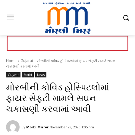
Home
Gujarat
મોરબીની કોવિડ હોસ્પિટલોમાં ફાયર સેફટી મામલે સઘન
ચકાસણી કરવામાં આવી
Gujarat
Morbi
News
મોરબીની કોવિડ હોસ્પિટલોમાં
ફાયર સેફટી મામલે સઘન
ચકાસણી કરવામાં આવી
By
Morbi Mirror
November 29, 2020 1:05 pm