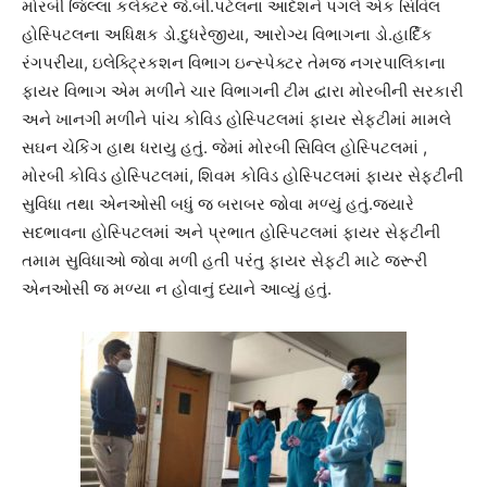
મોરબી જિલ્લા કલેક્ટર જે.બી.પટેલના આદેશને પગલે એક સિવિલ
હોસ્પિટલના અધિક્ષક ડો.દુધરેજીયા, આરોગ્ય વિભાગના ડો.હાર્દિક
રંગપરીયા, ઇલેક્ટ્રિકશન વિભાગ ઇન્સ્પેક્ટર તેમજ નગરપાલિકાના
ફાયર વિભાગ એમ મળીને ચાર વિભાગની ટીમ દ્વારા મોરબીની સરકારી
અને ખાનગી મળીને પાંચ કોવિડ હોસ્પિટલમાં ફાયર સેફટીમાં મામલે
સઘન ચેકિંગ હાથ ધરાયુ હતું. જેમાં મોરબી સિવિલ હોસ્પિટલમાં ,
મોરબી કોવિડ હોસ્પિટલમાં, શિવમ કોવિડ હોસ્પિટલમાં ફાયર સેફટીની
સુવિધા તથા એનઓસી બધું જ બરાબર જોવા મળ્યું હતું.જ્યારે
સદભાવના હોસ્પિટલમાં અને પ્રભાત હોસ્પિટલમાં ફાયર સેફટીની
તમામ સુવિધાઓ જોવા મળી હતી પરંતુ ફાયર સેફટી માટે જરૂરી
એનઓસી જ મળ્યા ન હોવાનું ધ્યાને આવ્યું હતું.