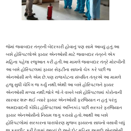
જેમાં જવાબદાર તંત્રની બેદરકારી હોવાનું પણ સામે આવ્યું હતું.આ
બન્ને હોસ્પિટલોએ ફાયર એનઓસી માટે જવાબદાર તંત્રને એક
મહિના પહેલા રજુઆત કરી હતી.આ મામલે જવાબદાર તંત્રે મોરબીની
આ બન્ને હોસ્પિટલમાં ફાયર સેફટીના સાધનો ચેક કરે પછી જ
એનઓસી મળે એમ છે.પણ રાજકોટના સંબધિત તંત્રએ આ મામલે
હજુ સુધી ચેકિંગ જ કર્યું નથી.એથી આ બન્ને હોસ્પિટલને ફાયર
એનઓસી મળ્યા નથી.જોકે જે તે વખતે બન્ને હોસ્પિટલમાં કોરોનાની
સારવાર શરૂ થઈ ત્યારે ફાયર એનઓસી ફરજિયાત ન હતું પરંતુ
અમદાવાદની કોવિડ હોસ્પિટલમાં અગ્નિકાંડ પછી સરકારે ફરજિયાત
ફાયર એનઓસીનો નિયમ લાગુ કરાયો હતો.આથી આ બન્ને
હોસ્પિટલોમાં સરકારના ધારાધોરણ મુજબ ફાયરના સાધનો વસાવી બધું
જ કમ્પ્લીટ કરી દેવામાં આવ્યું છે અને દોઢ મહિના અગાઉ એનઓસી