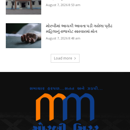
August 7, 2026 8:53 am
મોરબીમાં આચકી આવતા પડી ગયેલા પ્રૌઢ
મહિલાનું રાજકોટ સારવારમાં મોત
August 7, 2026 8:48 am
Load more