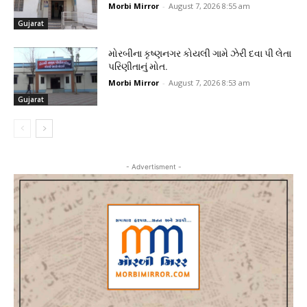
Morbi Mirror
-
August 7, 2026 8:55 am
Gujarat
મોરબીના કૃષ્ણનગર કોયલી ગામે ઝેરી દવા પી લેતા
પરિણીતાનું મોત.
Morbi Mirror
-
August 7, 2026 8:53 am
Gujarat
- Advertisment -