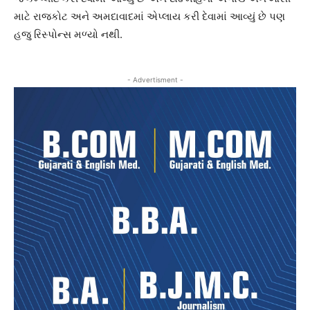
માટે રાજકોટ અને અમદાવાદમાં એપ્લાય કરી દેવામાં આવ્યું છે પણ
હજુ રિસ્પોન્સ મળ્યો નથી.
- Advertisment -