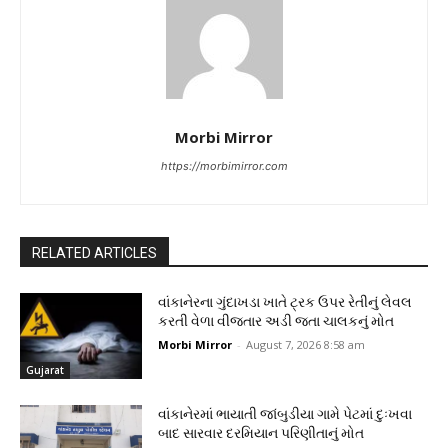
Morbi Mirror
https://morbimirror.com
RELATED ARTICLES
વાંકાનેરના ગુંદાખડા ખાતે ટ્રક ઉપર રેતીનું લેવલ
કરતી વેળા વીજતાર અડી જતા ચાલકનું મોત
Morbi Mirror
-
August 7, 2026 8:58 am
Gujarat
વાંકાનેરમાં ભાયાતી જાંબુડીયા ગામે પેટમાં દુઃખવા
બાદ સારવાર દરમિયાન પરિણીતાનું મોત