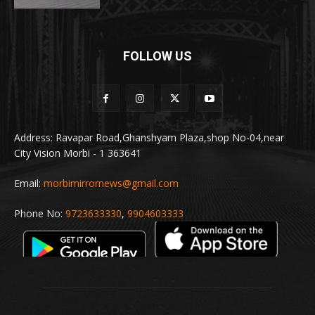
FOLLOW US
Address: Ravapar Road,Ghanshyam Plaza,shop No-04,near
City Vision Morbi - 1 363641
Email:
morbimirrornews@gmail.com
Phone No:
9723633330
,
9904603333