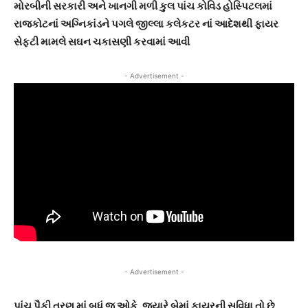
મોરબીની સરકારી અને ખાનગી મળી કુલ પાંચ કોવિડ હોસ્પિટલમાં
રાજકોટનાં અગ્નિકાંડને પગલે જીલ્લા કલેકટર નાં આદેશથી ફાયર
સેફ્ટી મામલે સઘન ચકાસણી કરવામાં આવી
- Advertisement -
- Advertisement -
પાંચ પૈકી ત્રણ માં બધું જ ઓકે, જ્યારે બેમાં ફાયરની સુવિધા તો છે