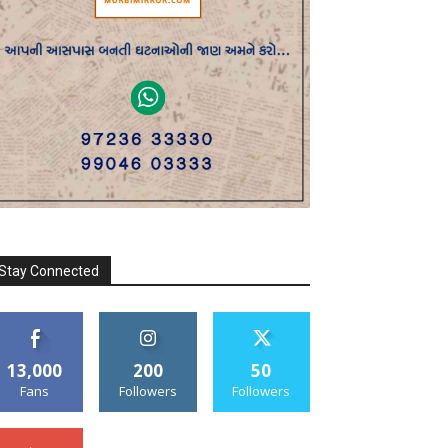
Stay Connected
13,000
200
50
Fans
Followers
Followers