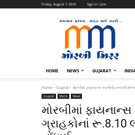
Friday, August 7, 2026
Sign in / Join
HOME
NEWS
GUJARAT
INDI
Home
Gujarat
મોરબીમાં ફાયનાન્સ કંપનીનો ઇન્ચાર્જ મેને
Gujarat
Morbi
News
મોરબીમાં ફાયનાન્સ 
ગ્રાહકોનાં રૂ.8.10