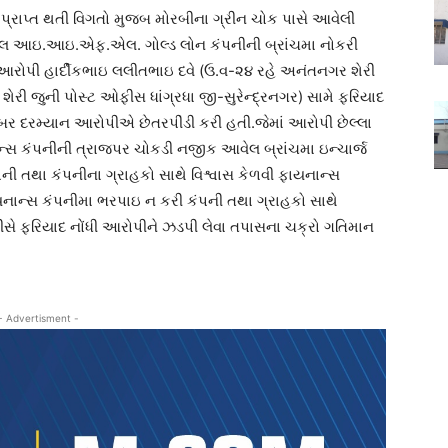
પ્રાપ્ત થતી વિગતો મુજબ મોરબીના ગ્રીન ચોક પાસે આવેલી
આવેલ આઇ.આઇ.એફ.એલ. ગોલ્ડ લોન કંપનીની બ્રાંચમા નોકરી
આરોપી હાર્દીકભાઇ લલીતભાઇ દવે (ઉ.વ-૨૪ રહે અનંતનગર શેરી
 શેરી જુની પોસ્ટ ઓફીસ ધાંગ્રધા જી-સુરેન્દ્રનગર) સામે ફરિયાદ
બર દરમ્યાન આરોપીએ છેતરપીંડી કરી હતી.જેમાં આરોપી છેલ્લા
 કંપનીની ત્રાજપર ચોકડી નજીક આવેલ બ્રાંચમા ઇન્ચાર્જ
પની તથા કંપનીના ગ્રાહકો સાથે વિશ્વાસ કેળવી ફાયનાન્સ
યનાન્સ કંપનીમા ભરપાઇ ન કરી કંપની તથા ગ્રાહકો સાથે
ીસે ફરિયાદ નોંધી આરોપીને ઝડપી લેવા તપાસના ચક્રો ગતિમાન
- Advertisment -