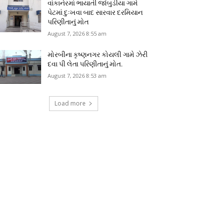
વાંકાનેરમાં ભાયાતી જાંબુડીયા ગામે
પેટમાં દુઃખવા બાદ સારવાર દરમિયાન
પરિણીતાનું મોત
August 7, 2026 8:55 am
મોરબીના કૃષ્ણનગર કોયલી ગામે ઝેરી
દવા પી લેતા પરિણીતાનું મોત.
August 7, 2026 8:53 am
Load more