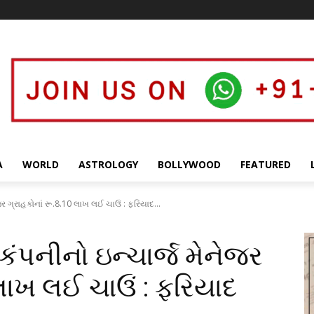
A
WORLD
ASTROLOGY
BOLLYWOOD
FEATURED
જર ગ્રાહકોનાં રૂ.8.10 લાખ લઈ ચાઉં : ફરિયાદ...
કંપનીનો ઇન્ચાર્જ મેનેજર
 લાખ લઈ ચાઉં : ફરિયાદ