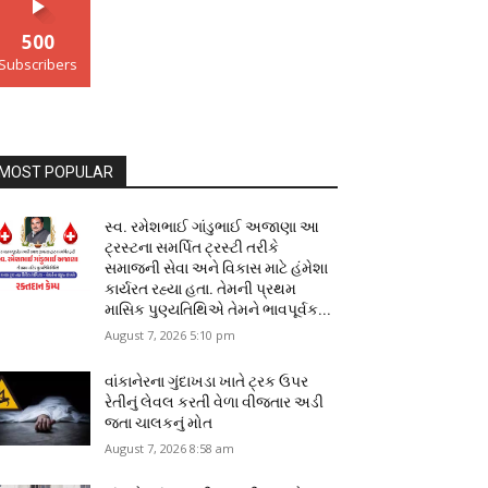
500
Subscribers
MOST POPULAR
સ્વ. રમેશભાઈ ગાંડુભાઈ અજાણા આ
ટ્રસ્ટના સમર્પિત ટ્રસ્ટી તરીકે
સમાજની સેવા અને વિકાસ માટે હંમેશા
કાર્યરત રહ્યા હતા. તેમની પ્રથમ
માસિક પુણ્યતિથિએ તેમને ભાવપૂર્વક...
August 7, 2026 5:10 pm
વાંકાનેરના ગુંદાખડા ખાતે ટ્રક ઉપર
રેતીનું લેવલ કરતી વેળા વીજતાર અડી
જતા ચાલકનું મોત
August 7, 2026 8:58 am