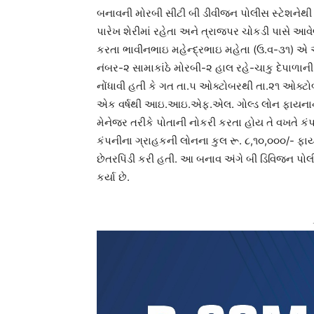
બનાવની મોરબી સીટી બી ડીવીજન પોલીસ સ્ટેશનેથી 
પારેખ શેરીમાં રહેતા અને ત્રાજપર ચોકડી પાસે 
કરતા ભાવીનભાઇ મહેન્દ્રભાઇ મહેતા (ઉ.વ-૩૧) એ 
નંબર-૨ સામાકાંઠે મોરબી-૨ હાલ રહે-ચાકુ દેપાળાની
નોંધાવી હતી કે ગત તા.૫ ઓક્ટોબરથી તા.૨૧ ઓક્ટો
એક વર્ષથી આઇ.આઇ.એફ.એલ. ગોલ્ડ લોન ફાયનાન્સ
મેનેજર તરીકે પોતાની નોકરી કરતા હોય તે વખતે કં
કંપનીના ગ્રાહકની લોનના કુલ રૂ. ૮,૧૦,૦૦૦/- ફા
છેતરપિંડી કરી હતી. આ બનાવ અંગે બી ડિવિજન પોલ
કર્યા છે.