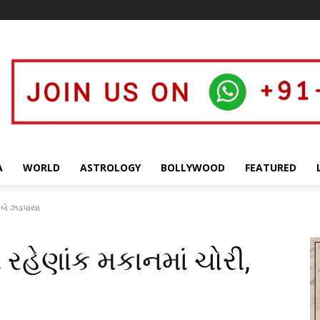
A
WORLD
ASTROLOGY
BOLLYWOOD
FEATURED
, બે ઝડપાયા
 રહેણાંક મકાનમાં ચોરી,