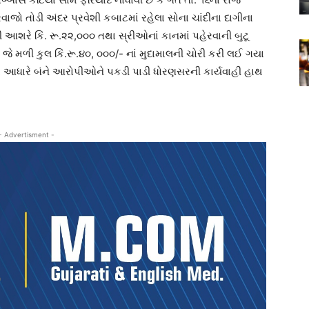
તોડી અંદર પ્રવેશી કબાટમાં રહેલા સોના ચાંદીના દાગીના
ળી આશરે કિં. રૂ.૨૨,૦૦૦ તથા સ્રીઓનાં કાનમાં પહેરવાની બુટૂ
જે મળી કુલ કિં.રૂ.૪૦, ૦૦૦/- નાં મુદામાલની ચોરી કરી લઈ ગયા
ાં આધારે બંને આરોપીઓને પકડી પાડી ધોરણસરની કાર્યવાહી હાથ
- Advertisment -