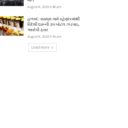
August 8, 2026 9:48 am
હળવદ: રાયધ્રા ગામે રહેણાંકમાંથી
વિદેશી દારૂની ૩૫ બોટલ ઝડપાઇ,
આરોપી ફરાર
August 8, 2026 9:46 am
Load more