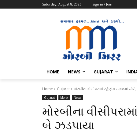
Saturday, August 8, 2026
Sign in / Join
HOME
NEWS
GUJARAT
INDI
Home
Gujarat
મોરબીના વીસીપરામાં રહેણાંક મકાનમાં ચોરી
Gujarat
Morbi
News
મોરબીના વીસીપરામાં
બે ઝડપાયા