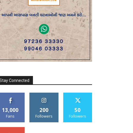
Stay Connected
13,000
200
50
Fans
Followers
Followers