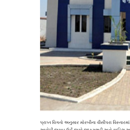
પ્રાપ્ત વિગતો અનુસાર મોરબીના વીસીપરા વિસ્તારમ
આરોપી જુસબ ઉર્ફે જુસો જાકમભટ્ટી અને સાહિલ અબ્