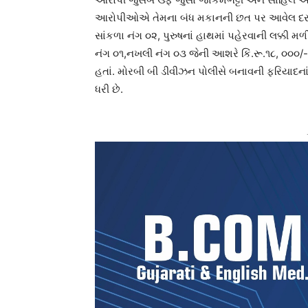
આરોપીઓએ તેમના બંધ મકાનની છત પર આવેલ દરવાજો 
સાંકળા નંગ ૦૨, પુરુષનાં હાથમાં પહેરવાની લક્કી મ
નંગ ૦૧,નખલી નંગ ૦૩ જેની આશરે કિં.રૂ.૧૮, ૦૦૦/- 
હતાં. મોરબી બી ડીવીઝન પોલીસે બનાવની ફરિયાદન
ધરી છે.