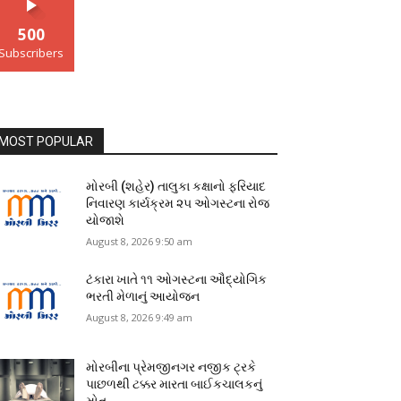
500
Subscribers
MOST POPULAR
મોરબી (શહેર) તાલુકા કક્ષાનો ફરિયાદ
નિવારણ કાર્યક્રમ ૨૫ ઓગસ્ટના રોજ
યોજાશે
August 8, 2026 9:50 am
ટંકારા ખાતે ૧૧ ઓગસ્ટના ઔદ્યોગિક
ભરતી મેળાનું આયોજન
August 8, 2026 9:49 am
મોરબીના પ્રેમજીનગર નજીક ટ્રકે
પાછળથી ટક્કર મારતા બાઈકચાલકનું
મોત