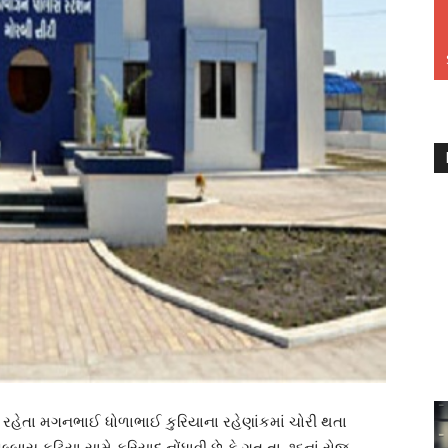
ાં રહેતા મગનભાઈ ધોળાભાઈ કુરિયાના રહેણાંકમાં ચોરી થતા
બાસ કટિયા સામે ફરિયાદ નોંધાવી છે કે ગત તા. ૧૬નાં રોજ