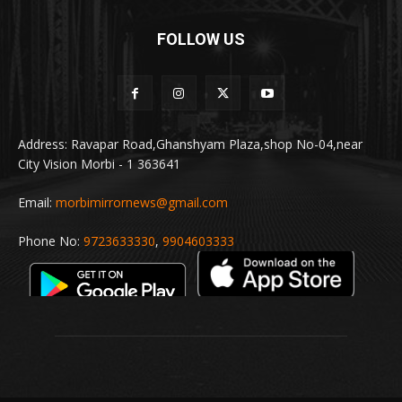
FOLLOW US
Address: Ravapar Road,Ghanshyam Plaza,shop No-04,near
City Vision Morbi - 1 363641
Email:
morbimirrornews@gmail.com
Phone No:
9723633330
,
9904603333