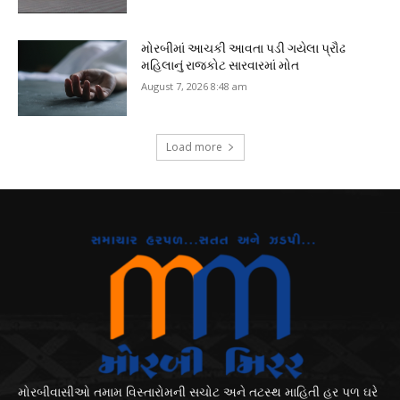
મોરબીમાં આચકી આવતા પડી ગયેલા પ્રૌઢ
મહિલાનું રાજકોટ સારવારમાં મોત
August 7, 2026 8:48 am
Load more
મોરબીવાસીઓ તમામ વિસ્તારોમની સચોટ અને તટસ્થ માહિતી હર પળ ઘરે