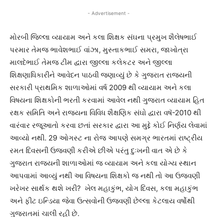
- Advertisement -
મોરબી જિલ્લા વ્યાયામ અને કલા શિક્ષક સંઘના પ્રમુખ શૈલેષભાઈ
પરમાર તેમજ ભાવેશભાઈ વાંઝા, મુસ્તાકભાઈ સમરા, જાખોત્રા
માલદેભાઈ તેમજ ટીમ દ્વારા જીલ્લા કલેકટર અને જીલ્લા
શિક્ષણાધિકારીને આવેદન પાઠવી જણાવ્યું છે કે ગુજરાત રાજ્યની
સરકારી પ્રાથમિક શાળાઓમાં વર્ષ 2009 થી વ્યાયામ અને કલા
વિષયના શિક્ષકોની ભરતી કરવામાં આવેલ નથી ગુજરાત વ્યાયામ હિત
રક્ષક સમિતિ અને રાજ્યના વિવિધ શૈક્ષણિક સંઘો દ્વારા વષૅ-2010 થી
વારંવાર રજૂઆતો કરવા છતાં સરકાર દ્વારા આ મુદ્દે કોઈ નિર્ણય લેવામાં
આવ્યો નથી. 29 ઓગસ્ટ ના રોજ આપણે સમગ્ર ભારતમાં રાષ્ટ્રીય
રમત દિવસની ઉજવણી કરીએ છીએ પરંતુ દુઃખની વાત એ છે કે
ગુજરાત રાજ્યની શાળાઓમાં જ વ્યાયામ અને કલા યોગ્ય સ્થાન
આપવામાં આવ્યું નથી આ વિષયના શિક્ષકો જ નથી તો આ ઉજવણી
ખરેખર સાર્થક થશે ખરી? ખેલ મહાકુંભ, યોગ દિવસ, કલા મહાકુંભ
અને ફીટ ઇન્ડિયા જેવા ઉત્સવોની ઉજવણી છેલ્લા કેટલાય વર્ષોથી
ગુજરાતમાં ચાલી રહી છે.