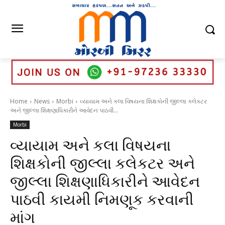
Home
News
Morbi
વ્યાયામ અને કલા વિષયના શિક્ષકોની જીલ્લા કલેકટર
અને જીલ્લા શિક્ષણાધિકારીને આવેદન પાઠવી...
Morbi
વ્યાયામ અને કલા વિષયના
શિક્ષકોની જીલ્લા કલેકટર અને
જીલ્લા શિક્ષણાધિકારીને આવેદન
પાઠવી કાયમી નિમણૂક કરવાની
માંગ