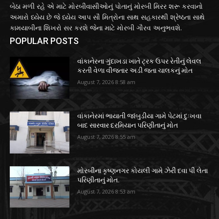
બેઠા મળી રહે એ માટે મોરબીવાસીઓનું પોતાનું મોરબી મિરર શરૂ કરવાનો
અમારો ધ્યેય છે જે ધ્યેય આપ સૌ મિત્રોના સાથ સહકારથી શ્રેષ્ઠતા સાથે
કામયાબીના શિખરો સર કરશે જેના માટે મોરબી ગૌરવ અનુભવશે.
POPULAR POSTS
વાંકાનેરના ગુંદાખડા ખાતે ટ્રક ઉપર રેતીનું લેવલ
કરતી વેળા વીજતાર અડી જતા ચાલકનું મોત
August 7, 2026 8:58 am
વાંકાનેરમાં ભાયાતી જાંબુડીયા ગામે પેટમાં દુઃખવા
બાદ સારવાર દરમિયાન પરિણીતાનું મોત
August 7, 2026 8:55 am
મોરબીના કૃષ્ણનગર કોયલી ગામે ઝેરી દવા પી લેતા
પરિણીતાનું મોત.
August 7, 2026 8:53 am