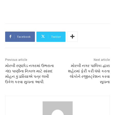
Facebook
Twitter
Previous article
Next article
મોરબી રણછોડ નગરમાં ઉભરાતા
મોરબી નગર પાલિકા દ્વારા
ગંદા પાણીના નિકાલ માટે સાંસદ
શહેરમાં ફેરી કરી ધંધો કરતા
મોહન કુંડારિયાએ પત્ર લખી
લોકોને રજીસ્ટ્રેશન કરવા
ઉકેલ કરવા સુચના આપી.
સૂચના