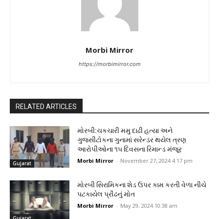
Morbi Mirror
https://morbimirror.com
RELATED ARTICLES
મોરબી:ચકચારી મમુ દાઢી હત્યા અને
ગુજસીટોકના ગુનામાં સરેન્ડર થયેલ ત્રણ
આરોપીઓના ૧૫ દિવસના રિમાન્ડ મંજૂર
Morbi Mirror
-
November 27, 2024 4:17 pm
Gujarat
મોરબી સિરામિકના શેડ ઉપર કામ કરતી વેળા નીચે
પટકાયેલ પ્રૌઢનું મોત
Morbi Mirror
-
May 29, 2024 10:38 am
Gujarat