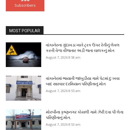
Subscribers
MOST POPULAR
વાંકાનેરના ગુંદાખડા ખાતે ટ્રક ઉપર રેતીનું લેવલ
કરતી વેળા વીજતાર અડી જતા ચાલકનું મોત
August 7, 2026 8:58 am
વાંકાનેરમાં ભાયાતી જાંબુડીયા ગામે પેટમાં દુઃખવા
બાદ સારવાર દરમિયાન પરિણીતાનું મોત
August 7, 2026 8:55 am
મોરબીના કૃષ્ણનગર કોયલી ગામે ઝેરી દવા પી લેતા
પરિણીતાનું મોત.
August 7, 2026 8:53 am