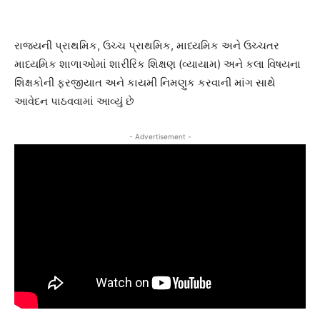
રાજ્યની પ્રાથમિક, ઉચ્ચ પ્રાથમિક, માધ્યમિક અને ઉચ્ચતર
માધ્યમિક શાળાઓમાં શારીરિક શિક્ષણ (વ્યાયામ) અને કલા વિષયના
શિક્ષકોની ફરજીયાત અને કાયમી નિમણુક કરવાની માંગ સાથે
આવેદન પાઠવવામાં આવ્યું છે
- Advertisement -