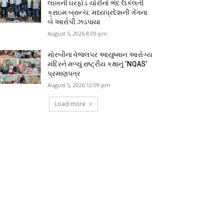
લાખની ઘરફોડ ચોરીનો ભેદ ઉકેલતી
ક્રાઇમ બ્રાન્ચ: મધ્યપ્રદેશની ગેંગના
બે આરોપી ઝડપાયા
August 5, 2026 8:09 pm
મોરબીના વેજલપર આયુષ્માન આરોગ્ય
મંદિરને મળ્યું રાષ્ટ્રીય કક્ષાનું ‘NQAS’
પ્રમાણપત્ર
August 5, 2026 12:09 pm
Load more