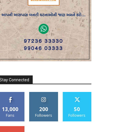
Stay Connected
13,000
200
50
Fans
Followers
Followers