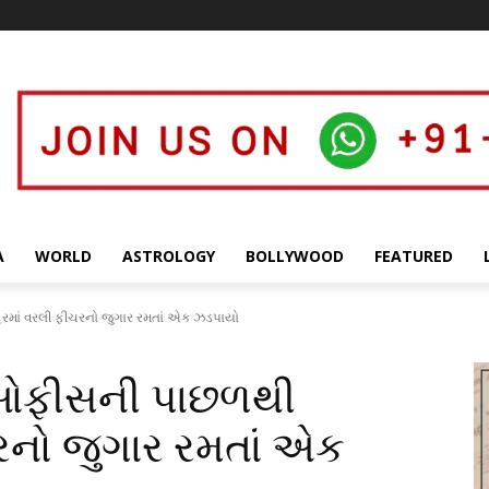
A
WORLD
ASTROLOGY
BOLLYWOOD
FEATURED
ેરમાં વરલી ફીચરનો જુગાર રમતાં એક ઝડપાયો
ી ઓફીસની પાછળથી
રનો જુગાર રમતાં એક