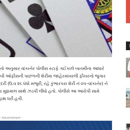
િગતો અનુસાર વાંકાનેર પોલીસ સ્ટાફે ગઈકાલે બાતમીના આધારે
.ઇ.બી ઓફીસની પાછળની શેરીમા જાહેરમાંવરલી ફીચરનો જુગાર
ઉ.વ ૨૬ ધંધો મજુરી, રહે કુંભારપરા શેરી નં ૦૫-વાંકાનેર) ને
ા મુદ્દામાલ સાથે ઝડપી લીધો હતો. પોલીસે આ આરોપી સામે
હાથ ધરી હતી.
- Advertisment -