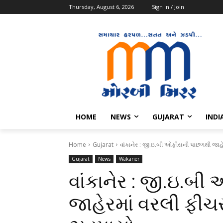
Thursday, August 6, 2026
Sign in / Join
HOME
NEWS
GUJARAT
INDI
Home
Gujarat
વાંકાનેર : જી.ઇ.બી ઓફીસની પાછળથી જાહ
Gujarat
News
Wakaner
વાંકાનેર : જી.ઇ.બ
જાહેરમાં વરલી ફીચ