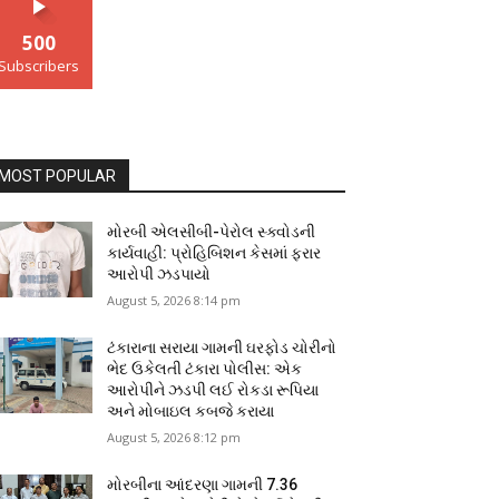
500
Subscribers
MOST POPULAR
મોરબી એલસીબી-પેરોલ સ્ક્વોડની
કાર્યવાહી: પ્રોહિબિશન કેસમાં ફરાર
આરોપી ઝડપાયો
August 5, 2026 8:14 pm
ટંકારાના સરાયા ગામની ઘરફોડ ચોરીનો
ભેદ ઉકેલતી ટંકારા પોલીસ: એક
આરોપીને ઝડપી લઈ રોકડા રૂપિયા
અને મોબાઇલ કબજે કરાયા
August 5, 2026 8:12 pm
મોરબીના આંદરણા ગામની ₹7.36