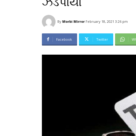
ઝડપાયો
By
Morbi Mirror
February 18, 2021 3:26 pm
Facebook
Twitter
Wh