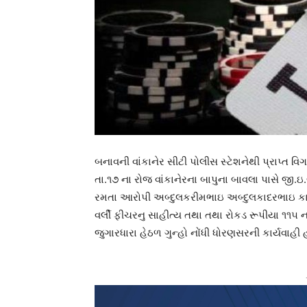
બનાવની વાંકાનેર સીટી પોલીસ સ્ટેશનેથી પ્રાપ્ત વ
તા.૧૭ ના રોજ વાંકાનેરના બાપુના બાવલા પાસે જી
રમતા આરોપી અબ્દુલકરીમભાઇ અબ્દુલકાદરભાઇ કાદરી (
વર્લી ફીચરનુ સાહીત્ય તથા તથા રોકડ રૂપીયા ૧૧૫ ન
જુગારધારા હેઠળ ગુન્હો નોંધી ધોરણસરની કાર્યવાહી 