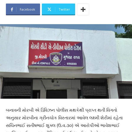
Facebook
Twitter
બનાવની મોરબી એ ડિવિઝન પોલીસ મથકેથી પ્રાપ્ત થતી વિગતો
અનુસાર મોરબીના ગ્રીનચોક વિસ્તારમાં આવેલ લક્ષ્મી શેરીમાં રહેતા
સચિનભાઈ સતીષભાઈ શુક્લ (ઉ.વ.૩૦) એ આરોપીઓ ભાવેશભાઈ