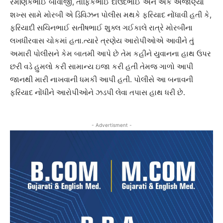
રમણિકભાઈ બાવાજી, તૌફિકભાઈ દાઉદભાઈ અને એક અજાણ્યા
શખ્સ સામે મોરબી એ ડિવિઝન પોલીસ મથકે ફરિયાદ નોંધાવી હતી કે,
ફરિયાદી સચિનભાઈ સતીષભાઈ શુક્લ ગઈકાલે રાત્રે મોરબીના
લખધીરવાસ ચોકમાં હતા.ત્યારે ત્રણેય આરોપીઓએ આવીને તું
અમારી પોલીસને કેમ બાતમી આપે છે તેમ કહીને યુવાનના હાથ ઉપર
છરી વડે હુમલો કરી સામાન્ય ઇજા કરી હતી તેમજ ગાળો આપી
જાનથી મારી નાખવાની ધમકી આપી હતી. પોલીસે આ બનાવની
ફરિયાદ નોંધીને આરોપીઓને ઝડપી લેવા તપાસ હાથ ધરી છે.
- Advertisment -