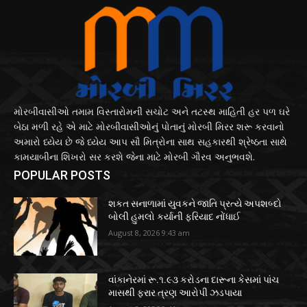
મોરબીવાસીઓ તમામ વિસ્તારોમની સચોટ અને તટસ્થ માહિતી હર પળ ઘરે
બેઠા મળી રહે એ માટે મોરબીવાસીઓનું પોતાનું મોરબી મિરર શરૂ કરવાનો
અમારો ધ્યેય છે જે ધ્યેય આપ સૌ મિત્રોના સાથ સહકારથી શ્રેષ્ઠતા સાથે
કામયાબીના શિખરો સર કરશે જેના માટે મોરબી ગૌરવ અનુભવશે.
POPULAR POSTS
શકત સનાળામાં યુવકને જાતિ પ્રત્યે અપશબ્દો
બોલી હુમલો કર્યાની ફરિયાદ નોંધાઈ
August 8, 2026 9:43 am
વાંકાનેરમાં રૂ.૧.૯૩ કરોડના દારૂના કેસમાં પાંચ
માસથી ફરાર ત્રણ આરોપી ઝડપાયા