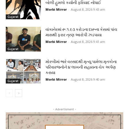
બોલી હુમલો કર્યાની ફરિયાદ નોંધાઈ
Morbi Mirror
-
August 8, 2026 9:43 am
Gujarat
વાંકાનેરમાં રૂ.૧.૯૩ કરોડના દારૂના કેસમાં પાંચ
માસથી ફરાર ત્રણ આરોપી ઝડપાયા
Morbi Mirror
-
August 8, 2026 9:41 am
Gujarat
મોરબીમાં ભારે વરસાદથી મૃત્યુ પામેલા મૃતકોના
પરિવારજનોને ૪ લાખની સહાયના ચેક અર્પણ
કરાયા
Morbi Mirror
-
August 8, 2026 9:40 am
Gujarat
- Advertisment -