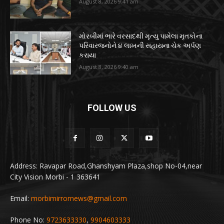
August 8, 2026 9:41 am
મોરબીમાં ભારે વરસાદથી મૃત્યુ પામેલા મૃતકોના
પરિવારજનોને ૪ લાખની સહાયના ચેક અર્પણ
કરાયા
August 8, 2026 9:40 am
FOLLOW US
Address: Ravapar Road,Ghanshyam Plaza,shop No-04,near
City Vision Morbi - 1 363641
Email:
morbimirrornews@gmail.com
Phone No:
9723633330
,
9904603333