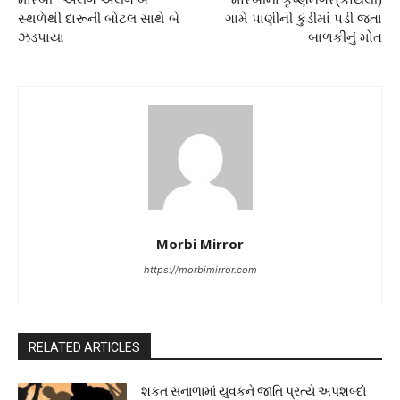
મોરબી : અલગ અલગ બે
મોરબીનાં કૃષ્ણનગર(કોયલી)
સ્થળેથી દારૂની બોટલ સાથે બે
ગામે પાણીની કુંડીમાં પડી જતા
ઝડપાયા
બાળકીનું મોત
Morbi Mirror
https://morbimirror.com
RELATED ARTICLES
શકત સનાળામાં યુવકને જાતિ પ્રત્યે અપશબ્દો