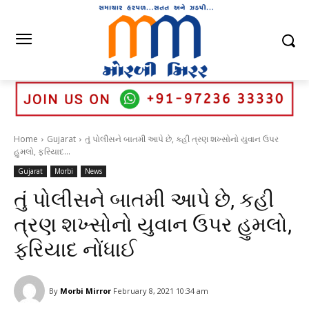
Home
Gujarat
તું પોલીસને બાતમી આપે છે, કહી ત્રણ શખ્સોનો યુવાન ઉપર
હુમલો, ફરિયાદ...
Gujarat
Morbi
News
તું પોલીસને બાતમી આપે છે, કહી
ત્રણ શખ્સોનો યુવાન ઉપર હુમલો,
ફરિયાદ નોંધાઈ
By
Morbi Mirror
February 8, 2021 10:34 am