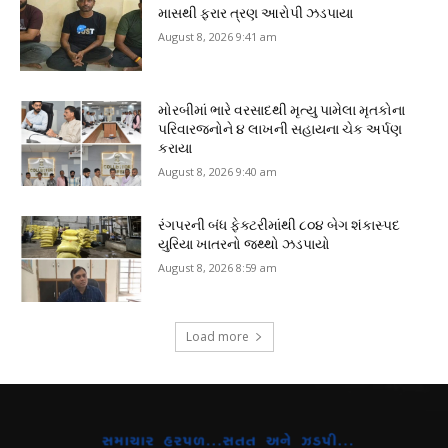
માસથી ફરાર ત્રણ આરોપી ઝડપાયા
August 8, 2026 9:41 am
મોરબીમાં ભારે વરસાદથી મૃત્યુ પામેલા મૃતકોના
પરિવારજનોને ૪ લાખની સહાયના ચેક અર્પણ
કરાયા
August 8, 2026 9:40 am
રંગપરની બંધ ફેક્ટરીમાંથી ૮૦૪ બેગ શંકાસ્પદ
યુરિયા ખાતરનો જથ્થો ઝડપાયો
August 8, 2026 8:59 am
Load more