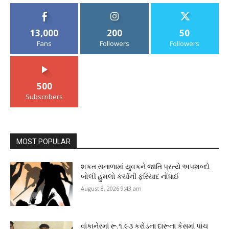
13,000
200
50
Fans
Followers
Followers
500
Subscribers
MOST POPULAR
શકત સનાળામાં યુવકને જાતિ પ્રત્યે અપશબ્દો
બોલી હુમલો કર્યાની ફરિયાદ નોંધાઈ
August 8, 2026 9:43 am
વાંકાનેરમાં રૂ.૧.૯૩ કરોડના દારૂના કેસમાં પાંચ