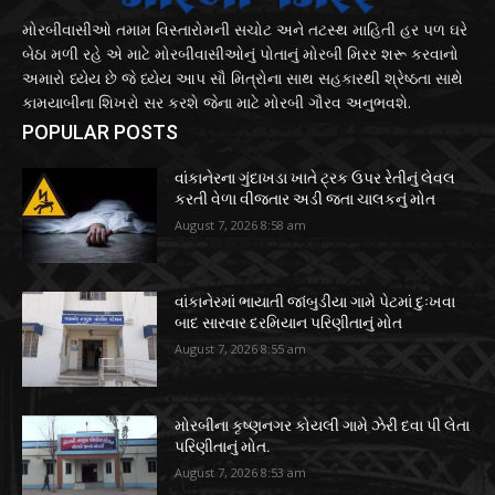
મોરબીવાસીઓ તમામ વિસ્તારોમની સચોટ અને તટસ્થ માહિતી હર પળ ઘરે
બેઠા મળી રહે એ માટે મોરબીવાસીઓનું પોતાનું મોરબી મિરર શરૂ કરવાનો
અમારો ધ્યેય છે જે ધ્યેય આપ સૌ મિત્રોના સાથ સહકારથી શ્રેષ્ઠતા સાથે
કામયાબીના શિખરો સર કરશે જેના માટે મોરબી ગૌરવ અનુભવશે.
POPULAR POSTS
વાંકાનેરના ગુંદાખડા ખાતે ટ્રક ઉપર રેતીનું લેવલ
કરતી વેળા વીજતાર અડી જતા ચાલકનું મોત
August 7, 2026 8:58 am
વાંકાનેરમાં ભાયાતી જાંબુડીયા ગામે પેટમાં દુઃખવા
બાદ સારવાર દરમિયાન પરિણીતાનું મોત
August 7, 2026 8:55 am
મોરબીના કૃષ્ણનગર કોયલી ગામે ઝેરી દવા પી લેતા
પરિણીતાનું મોત.
August 7, 2026 8:53 am