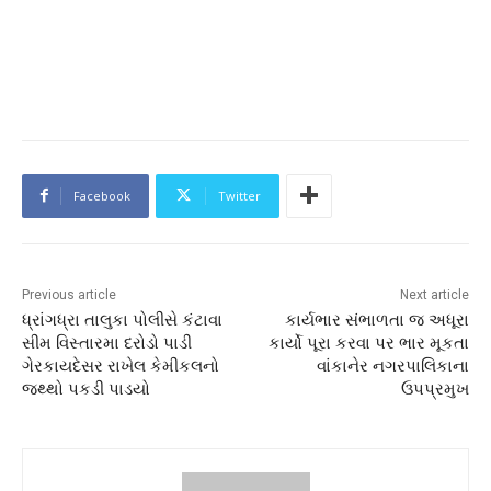
Facebook
Twitter
Previous article
Next article
ધ્રાંગધ્રા તાલુકા પોલીસે કંટાવા
કાર્યભાર સંભાળતા જ અધૂરા
સીમ વિસ્તારમા દરોડો પાડી
કાર્યો પૂરા કરવા પર ભાર મૂકતા
ગેરકાયદેસર રાખેલ કેમીકલનો
વાંકાનેર નગરપાલિકાના
જથ્થો પકડી પાડયો
ઉપપ્રમુખ