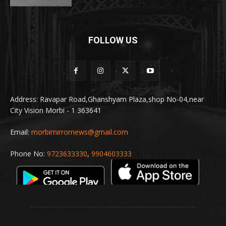
FOLLOW US
Address: Ravapar Road,Ghanshyam Plaza,shop No-04,near
City Vision Morbi - 1 363641
Email:
morbimirrornews@gmail.com
Phone No:
9723633330
,
9904603333