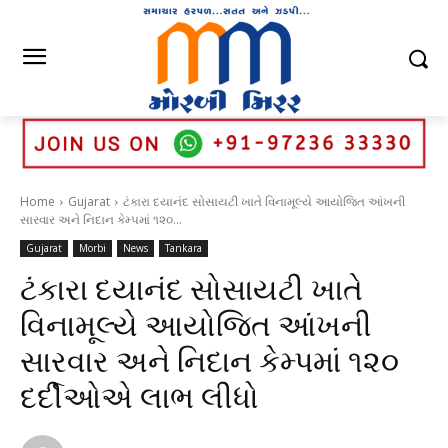
Home
Gujarat
ટંકારા દયાનંદ સોસાયટી ખાતે વિનામૂલ્યે આયોજિત આંખની
સારવાર અને નિદાન કેમ્પમાં ૧૨૦...
Gujarat
Morbi
News
Tankara
ટંકારા દયાનંદ સોસાયટી ખાતે
વિનામૂલ્યે આયોજિત આંખની
સારવાર અને નિદાન કેમ્પમાં ૧૨૦
દર્દીઓએ લાભ લીધો