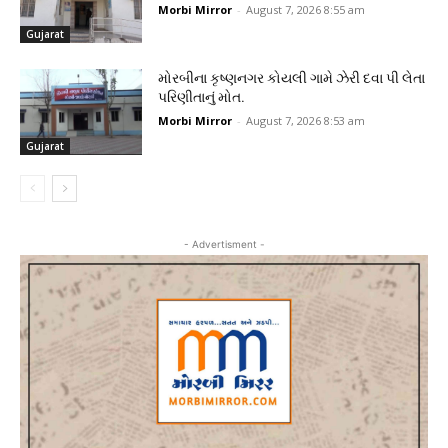
Morbi Mirror
-
August 7, 2026 8:55 am
Gujarat
મોરબીના કૃષ્ણનગર કોયલી ગામે ઝેરી દવા પી લેતા
પરિણીતાનું મોત.
Morbi Mirror
-
August 7, 2026 8:53 am
Gujarat
- Advertisment -