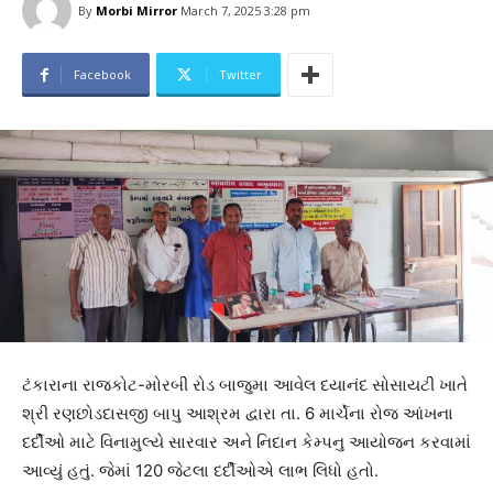
By
Morbi Mirror
March 7, 2025 3:28 pm
Facebook
Twitter
ટંકારાના રાજકોટ-મોરબી રોડ બાજુમા આવેલ દયાનંદ સોસાયટી ખાતે
શ્રી રણછોડદાસજી બાપુ આશ્રમ દ્વારા તા. 6 માર્ચેના રોજ આંખના
દર્દીઓ માટે વિનામુલ્યે સારવાર અને નિદાન કેમ્પનુ આયોજન કરવામાં
આવ્યું હતું. જેમાં 120 જેટલા દર્દીઓએ લાભ લિધો હતો.