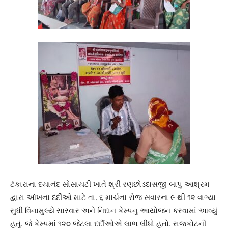
ટંકારાના દયાનંદ સોસાયટી ખાતે શ્રી રણછોડદાસજી બાપુ આશ્રમ
દ્વારા આંખના દર્દીઓ માટે તા. ૬ માર્ચના રોજ સવારના ૯ થી ૧૨ વાગ્યા
સુધી વિનામુલ્યે સારવાર અને નિદાન કેમ્પનુ આયોજન કરવામાં આવ્યું
હતું. જે કેમ્પમાં ૧૨૦ જેટલા દર્દીઓએ લાભ લીધો હતો. રાજકોટની