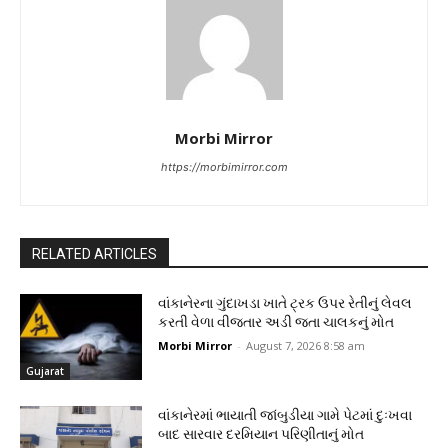
Morbi Mirror
https://morbimirror.com
RELATED ARTICLES
વાંકાનેરના ગુંદાખડા ખાતે ટ્રક ઉપર રેતીનું લેવલ
કરતી વેળા વીજતાર અડી જતા ચાલકનું મોત
Morbi Mirror
-
August 7, 2026 8:58 am
Gujarat
વાંકાનેરમાં ભાયાતી જાંબુડીયા ગામે પેટમાં દુઃખવા
બાદ સારવાર દરમિયાન પરિણીતાનું મોત