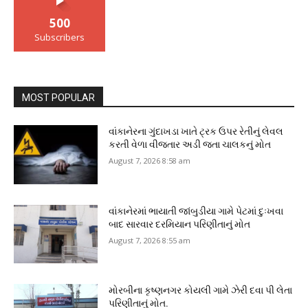
500
Subscribers
MOST POPULAR
વાંકાનેરના ગુંદાખડા ખાતે ટ્રક ઉપર રેતીનું લેવલ
કરતી વેળા વીજતાર અડી જતા ચાલકનું મોત
August 7, 2026 8:58 am
વાંકાનેરમાં ભાયાતી જાંબુડીયા ગામે પેટમાં દુઃખવા
બાદ સારવાર દરમિયાન પરિણીતાનું મોત
August 7, 2026 8:55 am
મોરબીના કૃષ્ણનગર કોયલી ગામે ઝેરી દવા પી લેતા
પરિણીતાનું મોત.