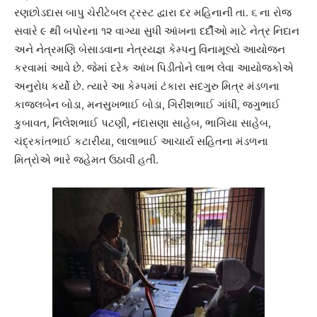
રણછોડદાસ બાપુ ચેરીટેબલ ટ્રસ્ટ દ્વારા દર મહિનાની તા. ૬ ના રોજ
સવારે ૯ થી બપોરના ૧૨ વાગ્યા સુધી આંખના દર્દીઓ માટે નેત્ર નિદાન
અને નેત્રમણિ બેસાડવાના નેત્રયજ્ઞ કેમ્પનુ વિનામૂલ્યે આયોજન
કરવામાં આવે છે. જેમાં દરેક આંખ પિડીતોને લાભ લેવા આયોજકોએ
અનુરોધ કર્યો છે. ત્યારે આ કેમ્પમાં ટંકારા સદગુરુ મિત્ર મંડળના
કાજલબેન બોડા, મનસુખભાઈ બોડા, ગિરીશભાઈ ગાંધી, જગુભાઈ
કુબાવત, નિલેશભાઈ પટણી, નંદાસણા સાહેબ, ભાગિયા સાહેબ,
ચંદ્રકાંતભાઈ કટારીયા, લાલાભાઈ આચાર્ય સહિતના મંડળના
મિત્રોએ ભારે જહેમત ઉઠાવી હતી.