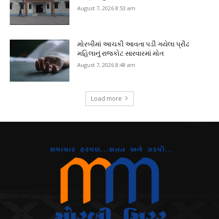
August 7, 2026 8:53 am
મોરબીમાં આચકી આવતા પડી ગયેલા પ્રૌઢ
મહિલાનું રાજકોટ સારવારમાં મોત
August 7, 2026 8:48 am
Load more