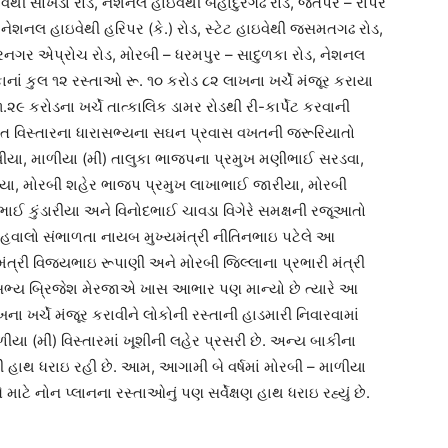
ેથી સોખડા રોડ, નેશનલ હાઇવેથી બહાદુરગઢ રોડ, જેતપર – રાપર
નેશનલ હાઇવેથી હરિપર (કે.) રોડ, સ્ટેટ હાઇવેથી જસમતગઢ રોડ,
રનગર એપ્રોચ રોડ, મોરબી – ધરમપુર – સાદુળકા રોડ, નેશનલ
નાં કુલ ૧૨ રસ્તાઓ રૂ. ૧૦ કરોડ ૮૨ લાખના ખર્ચે મંજૂર કરાયા
.૨૯ કરોડના ખર્ચે તાત્કાલિક ડામર રોડથી રી-કાર્પેટ કરવાની
 મત વિસ્તારના ધારાસભ્યના સઘન પ્રવાસ વખતની જરૂરિયાતો
ડાવીયા, માળીયા (મીં) તાલુકા ભાજપના પ્રમુખ મણીભાઈ સરડવા,
િયા, મોરબી શહેર ભાજપ પ્રમુખ લાખાભાઈ જારીયા, મોરબી
નભાઈ કુંડારીયા અને વિનોદભાઈ ચાવડા વિગેરે સમક્ષની રજૂઆતો
ો હવાલો સંભાળતા નાયબ મુખ્યમંત્રી નીતિનભાઇ પટેલે આ
મંત્રી વિજયભાઇ રૂપાણી અને મોરબી જિલ્લાના પ્રભારી મંત્રી
્ય બ્રિજેશ મેરજાએ ખાસ આભાર પણ માન્યો છે ત્યારે આ
ા ખર્ચે મંજૂર કરાવીને લોકોની રસ્તાની હાડમારી નિવારવામાં
ા (મીં) વિસ્તારમાં ખૂશીની લહેર પ્રસરી છે. અન્ય બાકીના
ાથ ધરાઇ રહી છે. આમ, આગામી બે વર્ષમાં મોરબી – માળીયા
ે માટે નોન પ્લાનના રસ્તાઓનું પણ સર્વેક્ષણ હાથ ધરાઇ રહ્યું છે.