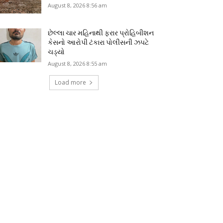
August 8, 2026 8:56 am
છેલ્લા ચાર મહિનાથી ફરાર પ્રોહિબીશન
કેસનો આરોપી ટંકારા પોલીસની ઝપટે
ચડ્યો
August 8, 2026 8:55 am
Load more