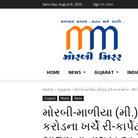
Saturday, August 8, 2026
Sign in / Join
HOME
NEWS
GUJARAT
INDI
Home
Gujarat
મોરબી-માળીયા (મી.)ના 29 રસ્તાઓ રૂ. 49.99 
Gujarat
Morbi
News
મોરબી-માળીયા (મી.)
કરોડના ખર્ચે રી-કાર્