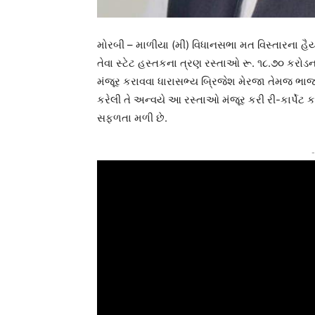
મોરબી – માળીયા (મીં) વિધાનસભા મત વિસ્તારના હૈય
તેવા સ્ટેટ હસ્તકના ત્રણ રસ્તાઓ રૂ. ૧૮.૭૦ કરોડન
મંજૂર કરાવવા ધારાસભ્ય બ્રિજેશ મેરજા તેમજ ભા
કરેલી તે અન્વયે આ રસ્તાઓ મંજૂર કરી રી-કાર્પેટ
સફળતા મળી છે.
-