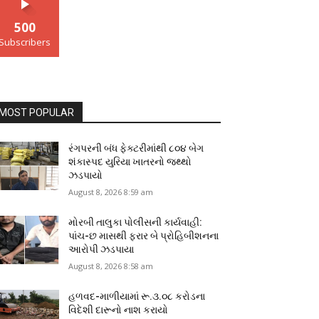
500
Subscribers
MOST POPULAR
રંગપરની બંધ ફેક્ટરીમાંથી ૮૦૪ બેગ
શંકાસ્પદ યુરિયા ખાતરનો જથ્થો
ઝડપાયો
August 8, 2026 8:59 am
મોરબી તાલુકા પોલીસની કાર્યવાહી:
પાંચ-છ માસથી ફરાર બે પ્રોહિબીશનના
આરોપી ઝડપાયા
August 8, 2026 8:58 am
હળવદ-માળીયામાં રૂ.૩.૦૮ કરોડના
વિદેશી દારૂનો નાશ કરાયો