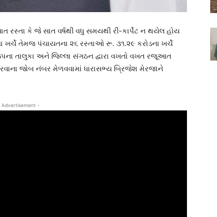
ાત રસ્તા કે જે સાત વર્ષથી વધુ સમયથી રી-કાર્પેટ ન થયેલ હોય
ા ખર્ચે તેમજ પંચાયતના ૨૬ રસ્તાઓ રૂ. ૩૧.૨૯ કરોડના ખર્ચે
જપના તાલુકા અને જિલ્લા સંગઠન દ્વારા વખતો વખત રજૂઆત
 કરવાના જોબ નંબર મેળવવામાં ધારાસભ્ય બ્રિજેશ મેરજાને
 Advertisement -