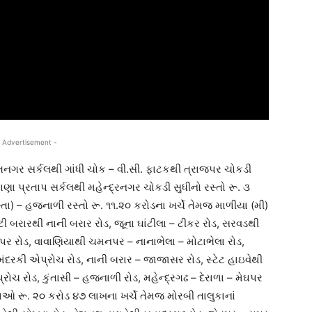
 Advertisement -
ક્તિનગર સર્કલથી ગાંધી ચોક – વી.સી. ફાટકથી ત્રાજપર ચોકડી
ારાણા પ્રતાપ સર્કલથી મહેન્દ્રનગર ચોકડી સુધીનો રસ્તો રૂ. ૩
્તા) – હજનાળી રસ્તો રૂ. ૧૧.૨૦ કરોડના ખર્ચે તેમજ માળીયા (મીં)
ોટી બરારથી નાની બરાર રોડ, જૂના ઘાંટીલા – ટીકર રોડ, સરવડથી
ેઘપર રોડ, વાવાણિયાથી ચમનપર – નાનાભેલા – મોટાભેલા રોડ,
 મંદરકી એપ્રોચ રોડ, નાની બરાર – જાજાસર રોડ, સ્ટેટ હાઇવેથી
રોચ રોડ, કુંતાસી – હજનાળી રોડ, મહેન્દ્રગઢ – દેરાળા – મેઘપર
તાઓ રૂ. ૨૦ કરોડ ૪૭ લાખના ખર્ચે તેમજ મોરબી તાલુકાનાં