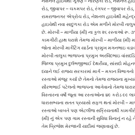
નેશનલ હાઇવેથી ગૂંગણ – નારણકા રોડ, નેશનલ હાઇવ
રોડ, જીવાપર – ચકમપર રોડ, રંગપર – જીવાપર રોડ, 
રામરાજનગર એપ્રોચ રોડ, નેશનલ હાઇવેથી મહેન્દ્
હાઇવેથી નવા સાદુળકા રોડ એમ મળીને મોરબી તાલુકા
છે. મોરબી – માળીયા (મીં) ના કુલ ૨૬ રસ્તાઓ રૂ. ૩૧
કામગીરી હાથ ધરાશે તેમજ મોરબી – માળીયા (મીં)
જોતા મોરબી માર્કેટિંગ યાર્ડના પ્રમુખ મગનભાઇ વ
મોરબી તાલુકા ભાજપના પ્રમુખ અરવિંદભાઇ વાંસદડ
જિલ્લા પ્રમુખ દુર્લભજીભાઈ દેથરીયા, સાંસદો મોહ
ધ્યાને લઈ રાજ્ય સરકારમાં માર્ગ – મકાન વિભાગન
રસ્તાઓ મંજૂર કર્યા છે તેમનો તેમજ રાજ્યના મુખ્ય
સૌરભભાઈ પટેલનો ભાજપના આગેવાનો તેમજ ધારાસભ
વિસ્તારના વર્ષો જૂના આ રસ્તાઓના ૪૯ કરોડ ૯૯ લાખન
ધારાસભ્યના સતત પ્રયાસો સફળ થતાં મોરબી – માળીય
રસ્તાઓ બાબતે પણ એટલીજ સક્રિયતાથી કામગીરી હ
(મીં) નું એક પણ ગામ રસ્તાની સુવિધા વિનાનું ન રહે ત
તેમ બ્રિજેશ મેરજાની યાદીમાં જણાવાયું છે.