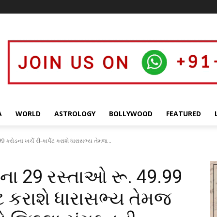
A
WORLD
ASTROLOGY
BOLLYWOOD
FEATURED
કરોડના ખર્ચે રી-કાર્પેટ કરાશે ધારાસભ્ય તેમજ...
ના 29 રસ્તાઓ રૂ. 49.99
પેટ કરાશે ધારાસભ્ય તેમજ