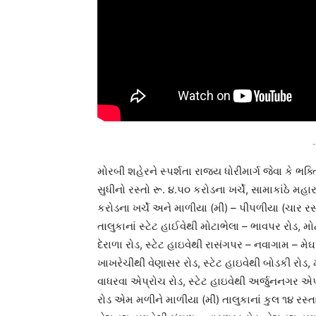
-
મોરબી શહેરને સ્પર્શતા રાજ્ય ધોરીમાર્ગ જેવા કે ભ
સુધીનો રસ્તો રૂ. ૪.૫૦ કરોડના ખર્ચે, સામાકાંઠે મહ
કરોડના ખર્ચે અને માળીયા (મીં) – પીપળીયા (ચાર રસ
તાલુકાનાં સ્ટેટ હાઈવેથી મોટાભેલા – ભાવપર રોડ, મ
દેરાળા રોડ, સ્ટેટ હાઇવેથી રાસંગપર – નવાગામ – મ
ખાખરેચીથી વેણાસર રોડ, સ્ટેટ હાઇવેથી બોડકી રોડ,
વાધરવા એપ્રોચ રોડ, સ્ટેટ હાઇવેથી અર્જુનનગર એપ્
રોડ એમ મળીને માળીયા (મીં) તાલુકાનાં કુલ ૧૪ રસ્