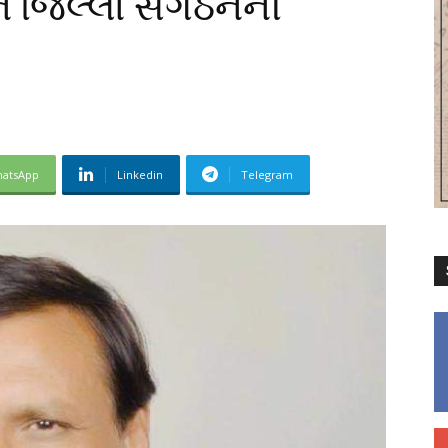
ે જિલ્લા સંગઠનની
atsApp
Linkedin
Telegram