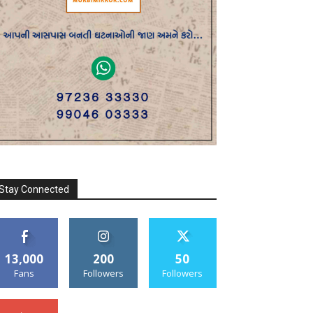
Stay Connected
13,000
200
50
Fans
Followers
Followers