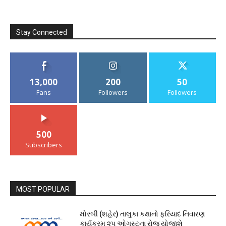
Stay Connected
13,000
200
50
Fans
Followers
Followers
500
Subscribers
MOST POPULAR
મોરબી (શહેર) તાલુકા કક્ષાનો ફરિયાદ નિવારણ
કાર્યક્રમ ૨૫ ઓગસ્ટના રોજ યોજાશે