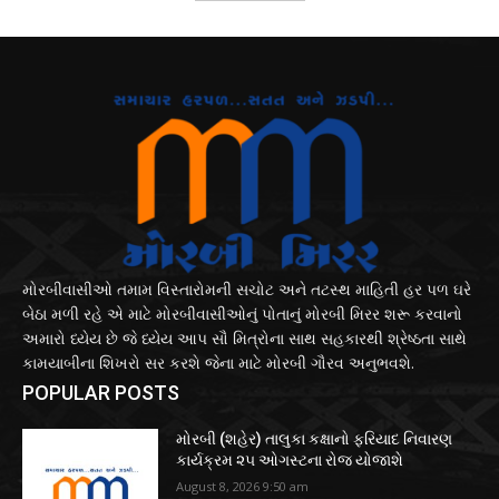
મોરબીવાસીઓ તમામ વિસ્તારોમની સચોટ અને તટસ્થ માહિતી હર પળ ઘરે
બેઠા મળી રહે એ માટે મોરબીવાસીઓનું પોતાનું મોરબી મિરર શરૂ કરવાનો
અમારો ધ્યેય છે જે ધ્યેય આપ સૌ મિત્રોના સાથ સહકારથી શ્રેષ્ઠતા સાથે
કામયાબીના શિખરો સર કરશે જેના માટે મોરબી ગૌરવ અનુભવશે.
POPULAR POSTS
મોરબી (શહેર) તાલુકા કક્ષાનો ફરિયાદ નિવારણ
કાર્યક્રમ ૨૫ ઓગસ્ટના રોજ યોજાશે
August 8, 2026 9:50 am