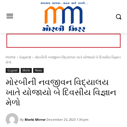
Home
Gujarat
મોરબીની નવજીવન વિદ્યાલય ખાતે યોજાયો બે દિવસીય વિજ્ઞાન
મેળો
Gujarat
Morbi
News
મોરબીની નવજીવન વિદ્યાલય
ખાતે યોજાયો બે દિવસીય વિજ્ઞાન
મેળો
By
Morbi Mirror
December 25, 2023 1:34 pm