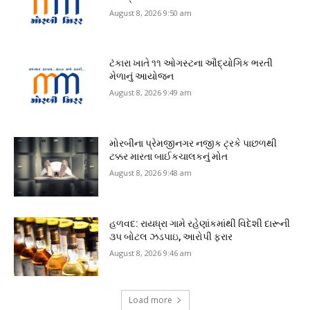
August 8, 2026 9:50 am
ટંકારા ખાતે ૧૧ ઓગસ્ટના ઔદ્યોગિક ભરતી
મેળાનું આયોજન
August 8, 2026 9:49 am
મોરબીના પ્રેમજીનગર નજીક ટ્રકે પાછળથી
ટક્કર મારતા બાઈકચાલકનું મોત
August 8, 2026 9:48 am
હળવદ: રાયધ્રા ગામે રહેણાંકમાંથી વિદેશી દારૂની
૩૫ બોટલ ઝડપાઇ, આરોપી ફરાર
August 8, 2026 9:46 am
Load more