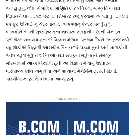
સાયન્સ ટેક એક્સ્પો -૨૦૨૩ વિજ્ઞાન મેળાનું આયોજન કરવામાં
આવ્યું હતું. જેમાં રોબોટિક, ગાણિતિક, ટેકનિકલ, સાંસ્કૃતિક તથા
વિજ્ઞાનને લાગતા ૬૦ જેટલા પ્રોજેક્ટ રજૂ કરવામાં આવ્યા હતા. જેમાં
૨૨ ફૂટ ઊંચાઈ નું ચંદ્રયાન-૩ આકર્ષણનું કેન્દ્ર બન્યું હતું.
બાળકોને તેમની સુજબુજ તથા શાળાના સ્ટાફની મદદથી બેનમૂન
પ્રોજેક્ટ બનાવ્યા હતા જે વિજ્ઞાન મેળામાં પ્રથમ દિવસે દસ હજારથી
વધુ લોકોએ નિહાળી આશ્ચર્ય ચકિત નજરે પડ્યા હતાં અને બાળકોની
અંદર રહેલ સુષુપ્ત શક્તિઓ તથા સ્ટાફની મહેનતને સમગ્ર
મોરબીવાસીઓએ બિરદાવી હતી.આ વિજ્ઞાન મેળાનું ઉદધાટન
ધારાસભ્ય કાંતિ અમૃતિયા અને શાળાના મેનેજિંગ ટ્રસ્ટી ડી.બી.
પાડલીયા ના હસ્તે કરવામાં આવ્યું હતું.
- Advertisment -