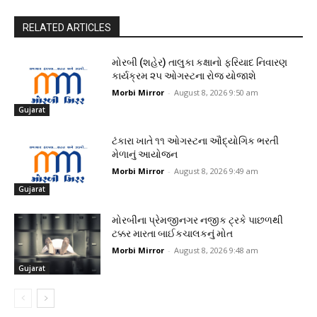
RELATED ARTICLES
મોરબી (શહેર) તાલુકા કક્ષાનો ફરિયાદ નિવારણ
કાર્યક્રમ ૨૫ ઓગસ્ટના રોજ યોજાશે
Morbi Mirror
-
August 8, 2026 9:50 am
Gujarat
ટંકારા ખાતે ૧૧ ઓગસ્ટના ઔદ્યોગિક ભરતી
મેળાનું આયોજન
Morbi Mirror
-
August 8, 2026 9:49 am
Gujarat
મોરબીના પ્રેમજીનગર નજીક ટ્રકે પાછળથી
ટક્કર મારતા બાઈકચાલકનું મોત
Morbi Mirror
-
August 8, 2026 9:48 am
Gujarat