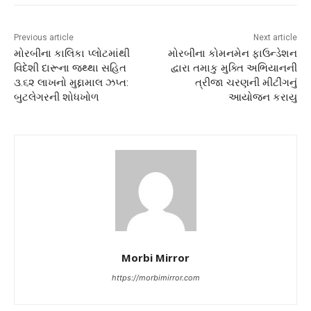
Previous article
Next article
મોરબીના કાલિકા પ્લોટમાંથી
મોરબીના કોમનમેન ફાઉન્ડેશન
વિદેશી દારૂના જથ્થા સહિત
દ્વારા તમાકુ મુક્તિ અભિયાનની
૩.૬૨ લાખનો મુદ્દામાલ ઝપ્ત:
ત્રીજા ચરણની મીટીંગનું
બુટલેગરની શોધખોળ
આયોજન કરાયુ
Morbi Mirror
https://morbimirror.com