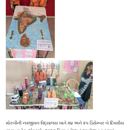
મોરબીની નવજીવન વિદ્યાલય ખાતે ૨૪ અને ૨૫ ડિસેમ્બર બે દિવસીય