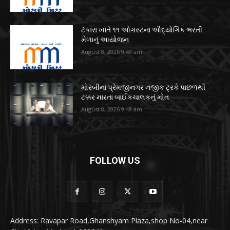
ટંકારા ખાતે ૧૧ ઓગસ્ટના ઔદ્યોગિક ભરતી
મેળાનું આયોજન
August 8, 2026 9:49 am
મોરબીના પ્રેમજીનગર નજીક ટ્રકે પાછળથી
ટક્કર મારતા બાઈકચાલકનું મોત
August 8, 2026 9:48 am
FOLLOW US
Address: Ravapar Road,Ghanshyam Plaza,shop No-04,near