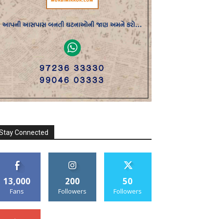
Stay Connected
13,000
200
50
Fans
Followers
Followers