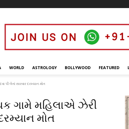
A
WORLD
ASTROLOGY
BOLLYWOOD
FEATURED
વા પી લેતાં સારવાર દરમ્યાન મોત
થક ગામે મહિલાએ ઝેરી
 દરમ્યાન મોત