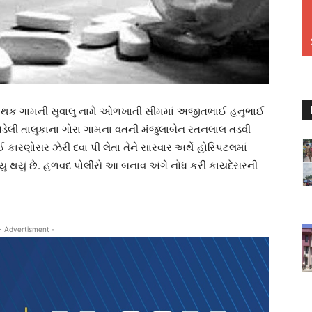
 માથક ગામની સુવાલુ નામે ઓળખાતી સીમમાં અજીતભાઈ હનુભાઈ
બોડેલી તાલુકાના ગોરા ગામના વતની મંજુલાબેન રતનલાલ તડવી
ારણોસર ઝેરી દવા પી લેતા તેને સારવાર અર્થે હોસ્પિટલમાં
ૃત્યુ થયું છે. હળવદ પોલીસે આ બનાવ અંગે નોંધ કરી કાયદેસરની
- Advertisment -