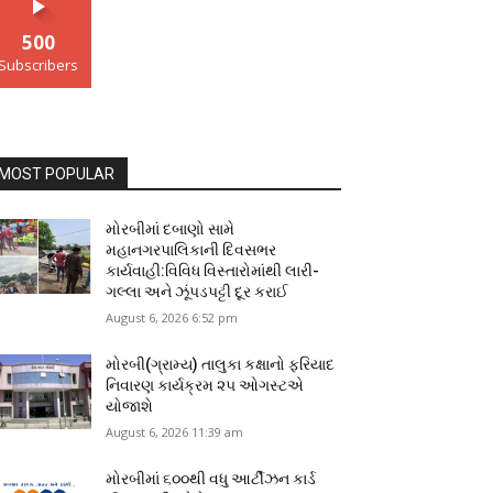
500
Subscribers
MOST POPULAR
મોરબીમાં દબાણો સામે
મહાનગરપાલિકાની દિવસભર
કાર્યવાહી:વિવિધ વિસ્તારોમાંથી લારી-
ગલ્લા અને ઝૂંપડપટ્ટી દૂર કરાઈ
August 6, 2026 6:52 pm
મોરબી(ગ્રામ્ય) તાલુકા કક્ષાનો ફરિયાદ
નિવારણ કાર્યક્રમ ૨૫ ઓગસ્ટએ
યોજાશે
August 6, 2026 11:39 am
મોરબીમાં ૬૦૦થી વધુ આર્ટીઝન કાર્ડ