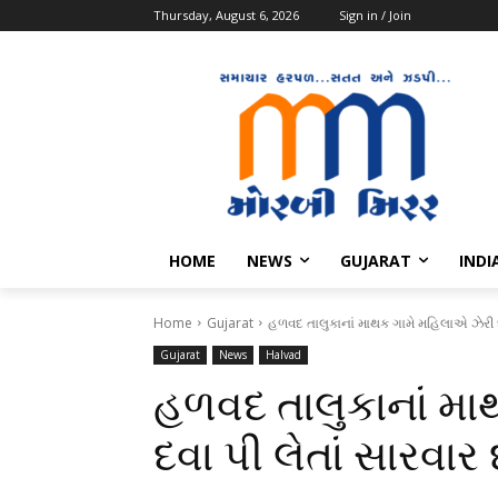
Thursday, August 6, 2026
Sign in / Join
HOME
NEWS
GUJARAT
INDI
Home
Gujarat
હળવદ તાલુકાનાં માથક ગામે મહિલાએ ઝેરી દ
Gujarat
News
Halvad
હળવદ તાલુકાનાં મા
દવા પી લેતાં સારવાર