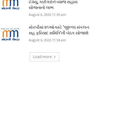
ઈશ્યુ, કારીગરોને વ્યાજ સહાય
યોજનાનો લાભ
August 6, 2026 11:36 am
મોરબીમાં ૨૧ઓગસ્ટે ‘જીલ્લા સંકલન
સહ ફરિયાદ સમિતિ’ની બેઠક યોજાશે
August 6, 2026 11:34 am
Load more