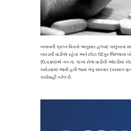
બનાવની પ્રાપ્ત વિગતો અનુસાર હળવદ તાલુકાનાં
બારડની વાડીએ રહેતા અને છોટા ઉદેપુર જિલ્લાના 
(ઉ.વ.૪૦)એ ગત તા. ૧૯ના રોજ વાડીની ઓરડીમાં કોઈ ક
ખસેડવામાં આવી હતી જ્યાં તેનું સારવાર દરમ્યાન મ
કાર્યવાહી કરેલ છે.