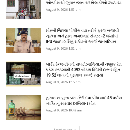
ઓરડીમાંથી જુગાર રમતા ૧૪ ખેલાડીઓ ઝડપાયા
August 9, 2026 1:59 pm
મોરબી જિલ્લા પોલીસ વડા તરીકે ફરજ બજાવી
ચૂકેલા અને હાલ અમદાવાદ સેક્ટર -2 જેસીપી
IPS જયપાલસિંહ રાઠોડનો આજે જન્મદિવસ
August 9, 2026 1:52 pm
બોર્ડર રેન્જ ટીમનો સપાટો:માળિયા.મી નજીક રેઢા
પડેલ ટ્રકમાંથી 4092 બોટલ વિદેશી દારૂ સહિત
19.52 લાખનો મુદ્દામાલ કબ્જે કરાયો
August 9, 2026 1:15 pm
હળવદના બુટવડામાં ઝેરી દવા પીધા બાદ 48 વર્ષીય
વ્યક્તિનું સારવાર દરમિયાન મોત
August 9, 2026 10:42 am
Load more