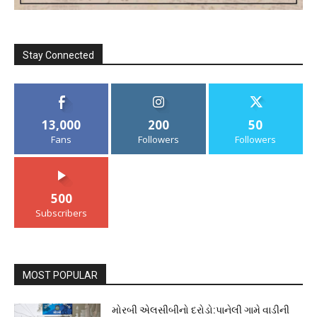
Stay Connected
13,000
200
50
Fans
Followers
Followers
500
Subscribers
MOST POPULAR
મોરબી એલસીબીનો દરોડો:પાનેલી ગામે વાડીની