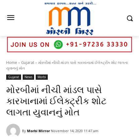
Home
Gujarat
મોરબીમાં નીચી માંડલ પાસે કારખાનામાં ઈલેક્ટ્રીક શોટ લાગતા
યુવાનનું મોત
Gujarat
News
Morbi
મોરબીમાં નીચી માંડલ પાસે
કારખાનામાં ઈલેક્ટ્રીક શોટ
લાગતા યુવાનનું મોત
By
Morbi Mirror
November 14, 2020 11:47 am