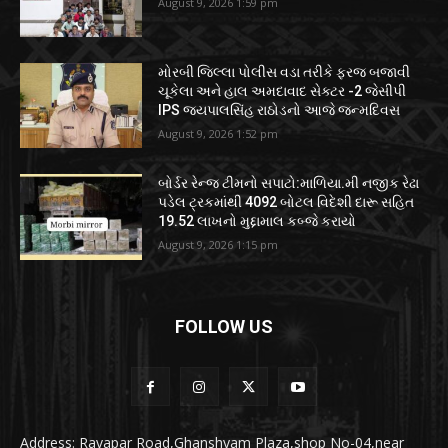
August 9, 2026 1:59 pm
મોરબી જિલ્લા પોલીસ વડા તરીકે ફરજ બજાવી
ચૂકેલા અને હાલ અમદાવાદ સેક્ટર -2 જેસીપી
IPS જયપાલસિંહ રાઠોડનો આજે જન્મદિવસ
August 9, 2026 1:52 pm
બોર્ડર રેન્જ ટીમનો સપાટો:માળિયા.મી નજીક રેઢા
પડેલ ટ્રકમાંથી 4092 બોટલ વિદેશી દારૂ સહિત
19.52 લાખનો મુદ્દામાલ કબ્જે કરાયો
August 9, 2026 1:15 pm
FOLLOW US
Address: Ravapar Road,Ghanshyam Plaza,shop No-04,near