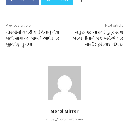
Previous article
Next article
મોરબીમાં મેમરી કાર્ડ વેચાતું લેવા
નહેરુ ગેટ ચોકમાં પુત્ર સાથે
જેવી સામાન્ય બાબતે આધેડ પર
બેઠેલ પીતાને બે શખ્સોએ માર
જીવલેણ હુમલો
માર્યો : ફરીયાદ નોંધાઈ
Morbi Mirror
https://morbimirror.com