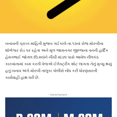
બનાવની પ્રાપ્ત માહિતી મુજબ ગઈકાલે તા.૧૩નાં રોજ મોરબીના
શોભેશ્વર રોડ પર રહેતા અને મૂળ જામનગર જીલ્લાના વતની હાર્દિક
હેમતભાઈ જોગલ (ઉ.૨૦)ને નીંચી માંડલ પાસે આવેલ નીલકંઠ
કારખાનામાં કામ કરતી વેળાએ ઈલેક્ટ્રીક શોટ લાગતા તેનું મૃત્યુ થયું
હતું.બનાવ અંગે મોરબી તાલુકા પોલીસે નોંધ કરી ધોરણસરની
કાર્યવાહી હાથ ધરી છે.
- Advertisment -