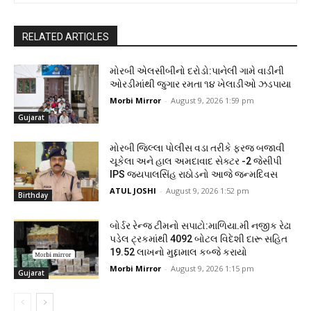
RELATED ARTICLES
મોરબી એલસીબીનો દરોડો:પાનેલી ગામે વાડીની
ઓરડીમાંથી જુગાર રમતા ૧૪ ખેલાડીઓ ઝડપાયા
Morbi Mirror
-
August 9, 2026 1:59 pm
Gujarat
મોરબી જિલ્લા પોલીસ વડા તરીકે ફરજ બજાવી
ચૂકેલા અને હાલ અમદાવાદ સેક્ટર -2 જેસીપી
IPS જયપાલસિંહ રાઠોડનો આજે જન્મદિવસ
ATUL JOSHI
-
August 9, 2026 1:52 pm
Birthday
બોર્ડર રેન્જ ટીમનો સપાટો:માળિયા.મી નજીક રેઢા
પડેલ ટ્રકમાંથી 4092 બોટલ વિદેશી દારૂ સહિત
19.52 લાખનો મુદ્દામાલ કબ્જે કરાયો
Morbi Mirror
-
August 9, 2026 1:15 pm
Gujarat