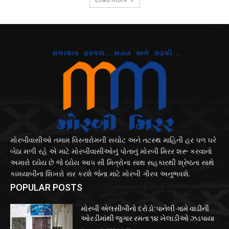
મોરબીવાસીઓ તમામ વિસ્તારોમની સચોટ અને તટસ્થ માહિતી હર પળ ઘરે
બેઠા મળી રહે એ માટે મોરબીવાસીઓનું પોતાનું મોરબી મિરર શરૂ કરવાનો
અમારો ધ્યેય છે જે ધ્યેય આપ સૌ મિત્રોના સાથ સહકારથી શ્રેષ્ઠતા સાથે
કામયાબીના શિખરો સર કરશે જેના માટે મોરબી ગૌરવ અનુભવશે.
POPULAR POSTS
મોરબી એલસીબીનો દરોડો:પાનેલી ગામે વાડીની
ઓરડીમાંથી જુગાર રમતા ૧૪ ખેલાડીઓ ઝડપાયા