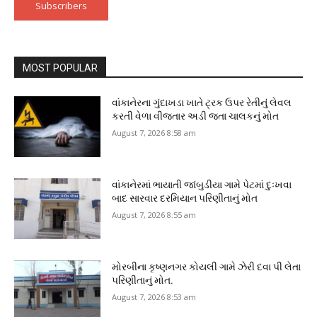
Subscribers
MOST POPULAR
વાંકાનેરના ગુંદાખડા ખાતે ટ્રક ઉપર રેતીનું લેવલ
કરતી વેળા વીજતાર અડી જતા ચાલકનું મોત
August 7, 2026 8:58 am
વાંકાનેરમાં ભાયાતી જાંબુડીયા ગામે પેટમાં દુઃખવા
બાદ સારવાર દરમિયાન પરિણીતાનું મોત
August 7, 2026 8:55 am
મોરબીના કૃષ્ણનગર કોયલી ગામે ઝેરી દવા પી લેતા
પરિણીતાનું મોત.
August 7, 2026 8:53 am