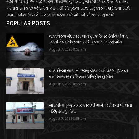
બેઠા મળી રહે એ માટે મોરબીવાસીઓનું પોતાનું મોરબી મિરર શરૂ કરવાનો
અમારો ધ્યેય છે જે ધ્યેય આપ સૌ મિત્રોના સાથ સહકારથી શ્રેષ્ઠતા સાથે
કામયાબીના શિખરો સર કરશે જેના માટે મોરબી ગૌરવ અનુભવશે.
POPULAR POSTS
વાંકાનેરના ગુંદાખડા ખાતે ટ્રક ઉપર રેતીનું લેવલ
કરતી વેળા વીજતાર અડી જતા ચાલકનું મોત
August 7, 2026 8:58 am
વાંકાનેરમાં ભાયાતી જાંબુડીયા ગામે પેટમાં દુઃખવા
બાદ સારવાર દરમિયાન પરિણીતાનું મોત
August 7, 2026 8:55 am
મોરબીના કૃષ્ણનગર કોયલી ગામે ઝેરી દવા પી લેતા
પરિણીતાનું મોત.
August 7, 2026 8:53 am