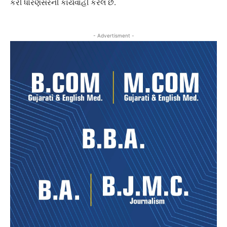
કરી ધોરણસરની કાર્યવાહી કરેલ છે.
- Advertisment -