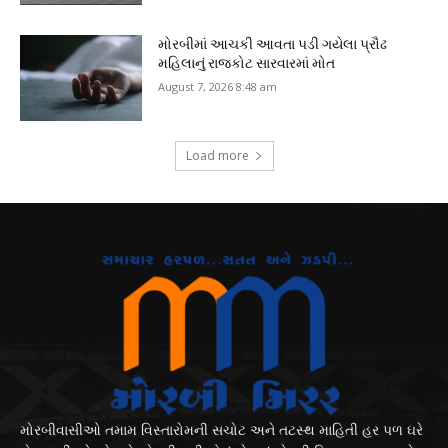
મોરબીમાં આચકી આવતા પડી ગયેલા પ્રૌઢ
મહિલાનું રાજકોટ સારવારમાં મોત
August 7, 2026 8:48 am
Load more
મોરબીવાસીઓ તમામ વિસ્તારોમની સચોટ અને તટસ્થ માહિતી હર પળ ઘરે