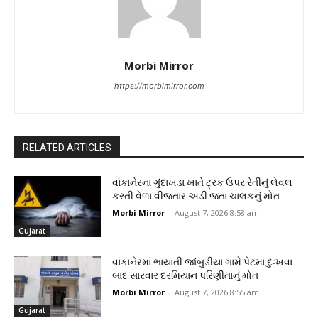
Morbi Mirror
https://morbimirror.com
RELATED ARTICLES
વાંકાનેરના ગુંદાખડા ખાતે ટ્રક ઉપર રેતીનું લેવલ
કરતી વેળા વીજતાર અડી જતા ચાલકનું મોત
Morbi Mirror
-
August 7, 2026 8:58 am
Gujarat
વાંકાનેરમાં ભાયાતી જાંબુડીયા ગામે પેટમાં દુઃખવા
બાદ સારવાર દરમિયાન પરિણીતાનું મોત
Morbi Mirror
-
August 7, 2026 8:55 am
Gujarat