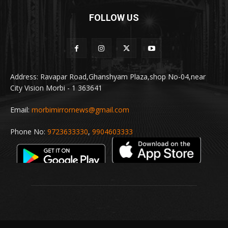
FOLLOW US
Address: Ravapar Road,Ghanshyam Plaza,shop No-04,near
City Vision Morbi - 1 363641
Email:
morbimirrornews@gmail.com
Phone No:
9723633330
,
9904603333