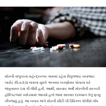
મોરબી તાલુકાના મહેન્દ્રનગર ગામમાં રહેતા વિપુલભાઇ ચનાભાઇ
બારોટ (ઉ.વ.૨૩) નામના યુવકે અગમ્ય કારણોસર પોતાના ઘરે
જંતુનાસક દવા પી લીધી હતી. આથી, સારવાર અર્થે મોરબીની સરકારી
હોસ્પિટલમાં ખસેડવામાં આવ્યો હતો જ્યાં સારવાર દરમ્યાન તેનું મૃત્યુ
નીપજ્યું હતું. આ બનાવ અંગે મોરબી સીટી બી ડિવિઝન પોલીસે નોંધ