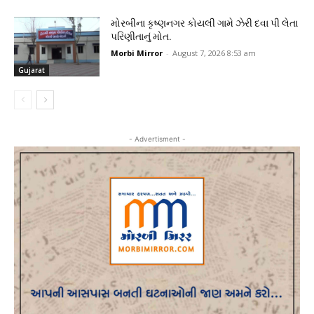
મોરબીના કૃષ્ણનગર કોયલી ગામે ઝેરી દવા પી લેતા
પરિણીતાનું મોત.
Morbi Mirror
-
August 7, 2026 8:53 am
Gujarat
- Advertisment -