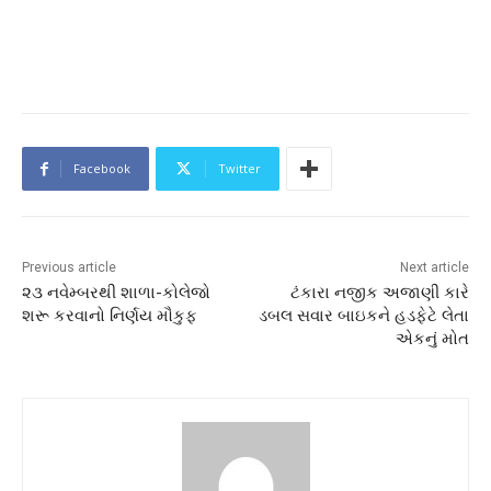
Facebook
Twitter
Previous article
Next article
૨૩ નવેમ્બરથી શાળા-કોલેજો
ટંકારા નજીક અજાણી કારે
શરૂ કરવાનો નિર્ણય મૌકુફ
ડબલ સવાર બાઇકને હડફેટે લેતા
એકનું મોત