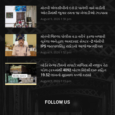
મોરબી એલસીબીનો દરોડો:પાનેલી ગામે વાડીની
ઓરડીમાંથી જુગાર રમતા ૧૪ ખેલાડીઓ ઝડપાયા
August 9, 2026 1:59 pm
મોરબી જિલ્લા પોલીસ વડા તરીકે ફરજ બજાવી
ચૂકેલા અને હાલ અમદાવાદ સેક્ટર -2 જેસીપી
IPS જયપાલસિંહ રાઠોડનો આજે જન્મદિવસ
August 9, 2026 1:52 pm
બોર્ડર રેન્જ ટીમનો સપાટો:માળિયા.મી નજીક રેઢા
પડેલ ટ્રકમાંથી 4092 બોટલ વિદેશી દારૂ સહિત
19.52 લાખનો મુદ્દામાલ કબ્જે કરાયો
August 9, 2026 1:15 pm
FOLLOW US