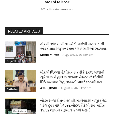
Morbi Mirror
https://morbimirror.com
RELATED ARTICLES
મોરબી એલસીબીનો દરોડો:પાનેલી ગામે વાડીની
ઓરડીમાંથી જુગાર રમતા ૧૪ ખેલાડીઓ ઝડપાયા
Morbi Mirror
-
August 9, 2026 1:59 pm
Gujarat
મોરબી જિલ્લા પોલીસ વડા તરીકે ફરજ બજાવી
ચૂકેલા અને હાલ અમદાવાદ સેક્ટર -2 જેસીપી
IPS જયપાલસિંહ રાઠોડનો આજે જન્મદિવસ
ATUL JOSHI
-
August 9, 2026 1:52 pm
Birthday
બોર્ડર રેન્જ ટીમનો સપાટો:માળિયા.મી નજીક રેઢા
પડેલ ટ્રકમાંથી 4092 બોટલ વિદેશી દારૂ સહિત
19.52 લાખનો મુદ્દામાલ કબ્જે કરાયો