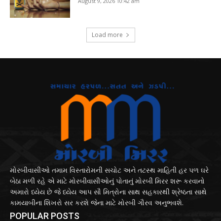
August 9, 2026 10:42 am
Load more
મોરબીવાસીઓ તમામ વિસ્તારોમની સચોટ અને તટસ્થ માહિતી હર પળ ઘરે
બેઠા મળી રહે એ માટે મોરબીવાસીઓનું પોતાનું મોરબી મિરર શરૂ કરવાનો
અમારો ધ્યેય છે જે ધ્યેય આપ સૌ મિત્રોના સાથ સહકારથી શ્રેષ્ઠતા સાથે
કામયાબીના શિખરો સર કરશે જેના માટે મોરબી ગૌરવ અનુભવશે.
POPULAR POSTS