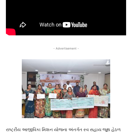
- Advertisement -
રાષ્ટ્રીય આજીવિકા મિશન યોજના અંતર્ગત સ્વ સહાય જૂથ હેઠળ