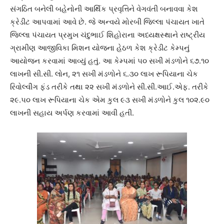
સંગઠિત બનેલી બહેનોની આર્થિક પ્રવૃત્તિને વેગવંતી બનાવવા કેશ
ક્રેડીટ આપવામાં આવે છે. જે અન્વયે મોરબી જિલ્લા પંચાયત ખાતે
જિલ્લા પંચાયત પ્રમુખ ચંદુભાઈ શિહોરાના અધ્યક્ષસ્થાને રાષ્ટ્રીય
ગ્રામીણ આજીવિકા મિશન યોજના હેઠળ કેશ ક્રેડીટ કેમ્પનું
આયોજન કરવામાં આવ્યું હતું. આ કેમ્પમાં ૫૦ સખી મંડળોને ૬૭.૧૦
લાખની સી.સી. લોન, ૨૧ સખી મંડળોને ૬.૩૦ લાખ રૂપિયાના ચેક
રિવોલ્વીંગ ફંડ તરીકે તથા ૨૨ સખી મંડળોને સી.સી.આઈ.એફ. તરીકે
૨૯.૫૦ લાખ રૂપિયાના ચેક એમ કુલ ૯૩ સખી મંડળોને કુલ ૧૦૨.૯૦
લાખની સહાય અર્પણ કરવામાં આવી હતી.