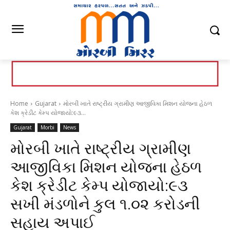
Home
Gujarat
મોરબી ખાતે રાષ્ટ્રીય ગ્રામીણ આજીવિકા મિશન યોજના હેઠળ
કેશ ક્રેડીટ કેમ્પ યોજાયો:૯૩...
Gujarat
Morbi
News
મોરબી ખાતે રાષ્ટ્રીય ગ્રામીણ
આજીવિકા મિશન યોજના હેઠળ
કેશ ક્રેડીટ કેમ્પ યોજાયો:૯૩
સખી મંડળોને કુલ ૧.૦૨ કરોડની
સહાય અપાઈ