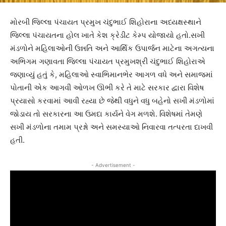
મોરબી જિલ્લા પંચાયત પ્રમુખ ચંદુભાઈ શિહોરાના અધ્યક્ષસ્થાને
જિલ્લા પંચાયતના હોલ ખાતે કેશ ક્રેડીટ કેમ્પ યોજાયો હતો.સખી
મંડળોને મહિલાઓની ઉન્નતિ અને આર્થિક ઉપાર્જન માટેના અગત્યના
અભિગમ ગણાવતા જિલ્લા પંચાયત પ્રમુખશ્રી ચંદુભાઈ શિહોરાએ
જણાવ્યું હતું કે, મહિલાઓ સ્વાભિમાનભેર આગળ વધે અને સમાજમાં
પોતાની એક આગવી ઓળખ ઊભી કરે તે માટે સરકાર દ્વારા વિશેષ
પ્રયાસો કરવામાં આવી રહ્યા છે જેથી વધુને વધુ બહેનો સખી મંડળોમાં
જોડાય તો સરકારના આ ઉમદા કાર્યને વેગ મળશે. વિશેષમાં તેમણે
સખી મંડળોના તમામ પ્રશ્નો અને સમસ્યાઓ નિવારવા તત્પરતા દાખવી
હતી.
- Advertisement -