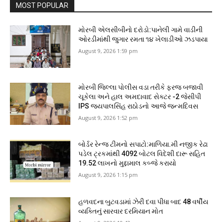
MOST POPULAR
મોરબી એલસીબીનો દરોડો:પાનેલી ગામે વાડીની
ઓરડીમાંથી જુગાર રમતા ૧૪ ખેલાડીઓ ઝડપાયા
August 9, 2026 1:59 pm
મોરબી જિલ્લા પોલીસ વડા તરીકે ફરજ બજાવી
ચૂકેલા અને હાલ અમદાવાદ સેક્ટર -2 જેસીપી
IPS જયપાલસિંહ રાઠોડનો આજે જન્મદિવસ
August 9, 2026 1:52 pm
બોર્ડર રેન્જ ટીમનો સપાટો:માળિયા.મી નજીક રેઢા
પડેલ ટ્રકમાંથી 4092 બોટલ વિદેશી દારૂ સહિત
19.52 લાખનો મુદ્દામાલ કબ્જે કરાયો
August 9, 2026 1:15 pm
હળવદના બુટવડામાં ઝેરી દવા પીધા બાદ 48 વર્ષીય
વ્યક્તિનું સારવાર દરમિયાન મોત