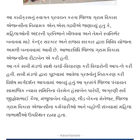
આ કાર્યક્રમનું સ્વાગત પ્રવચન કરતા જિલ્લા ગ્રામ વિકાસ
એજન્સીના નિયામક એન.એસ.ગઢવીએ જણાવ્યું હતુ કે,
મહિલાઓની અંદરની પ્રતિભાને ખીલવવા અને તેમને સ્વનિર્ભર
બનાવવા માટે કેન્દ્ર સરકાર અને રાજ્ય સરકાર દ્વારા વિવિધ યોજના
અમલી બનાવવામાં આવી છે. આભારવિધિ જિલ્લા ગ્રામ વિકાસ
એજન્સીના રીટાબેન એ કરી હતી.
આ તકે સખી મંડળો સાથે ચર્ચા-વિચારણા કરી વિચારોની આપ-લે કરી
હતી. સખી મંડળો દ્વારા પૂછવામાં આવેલા પ્રશ્નનોનું નિરાકરણ કરી
વિશેષ માર્ગદર્શન આપવામાં આવ્યું હતું.આ પ્રસંગે જિલ્લા પંચાયત
સામાજિક ન્યાય સમિતિના ચેરમેન હંસાબેન પારેઘી, અગ્રણી સર્વ
જીજ્ઞેશભાઈ કૈલા, મંજુલાબેન ચૌહાણ, લીડ બેંકના મેનેજર, જિલ્લા
ગ્રામ વિકાસ એજન્સીના કર્મચારીઓ અને બહોળી સંખ્યામાં મહિલા
લાભાર્થીઓ ઉપસ્થિત રહ્યા હતા.
- Advertisment -