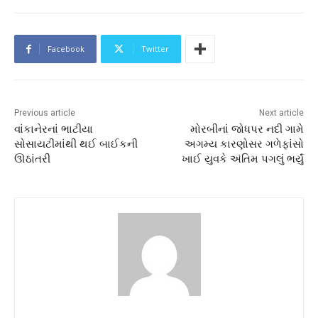
Facebook
Twitter
Previous article
Next article
વાંકાનેરનાં ભાટીયા
મોરબીનાં જોધપર નદી ગામે
સોસાયટીમાંથી થઈ બાઈકની
અગમ્ય કારણોસર ગળેફાંસો
ઊઠાંતરી
ખાઈ યુવકે અંતિમ પગલું ભર્યું