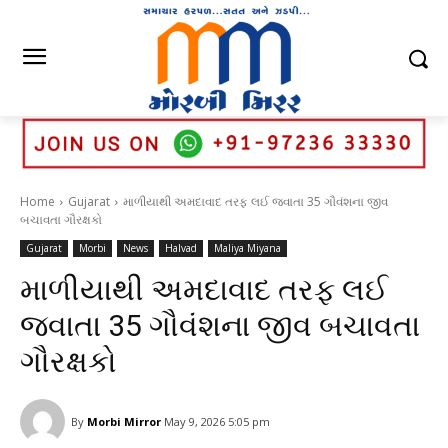
Home
Gujarat
માળીયાથી અમદાવાદ તરફ લઈ જવાતા 35 ગૌવંશના જીવ
બચાવતા ગૌરક્ષકો
Gujarat
Morbi
News
Halvad
Maliya Miyana
માળીયાથી અમદાવાદ તરફ લઈ
જવાતા 35 ગૌવંશના જીવ બચાવતા
ગૌરક્ષકો
By
Morbi Mirror
May 9, 2026 5:05 pm