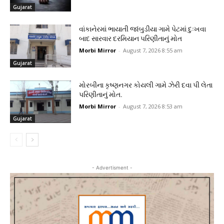
Gujarat
વાંકાનેરમાં ભાયાતી જાંબુડીયા ગામે પેટમાં દુઃખવા
બાદ સારવાર દરમિયાન પરિણીતાનું મોત
Morbi Mirror
-
August 7, 2026 8:55 am
Gujarat
મોરબીના કૃષ્ણનગર કોયલી ગામે ઝેરી દવા પી લેતા
પરિણીતાનું મોત.
Morbi Mirror
-
August 7, 2026 8:53 am
Gujarat
- Advertisment -