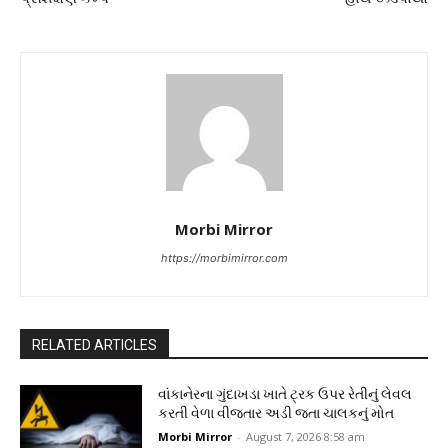
Morbi Mirror
https://morbimirror.com
RELATED ARTICLES
વાંકાનેરના ગુંદાખડા ખાતે ટ્રક ઉપર રેતીનું લેવલ
કરતી વેળા વીજતાર અડી જતા ચાલકનું મોત
Morbi Mirror
-
August 7, 2026 8:58 am