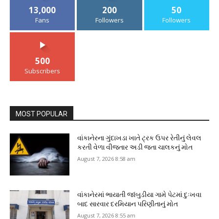
13,000
200
50
Fans
Followers
Followers
500
Subscribers
MOST POPULAR
વાંકાનેરના ગુંદાખડા ખાતે ટ્રક ઉપર રેતીનું લેવલ
કરતી વેળા વીજતાર અડી જતા ચાલકનું મોત
August 7, 2026 8:58 am
વાંકાનેરમાં ભાયાતી જાંબુડીયા ગામે પેટમાં દુઃખવા
બાદ સારવાર દરમિયાન પરિણીતાનું મોત
August 7, 2026 8:55 am