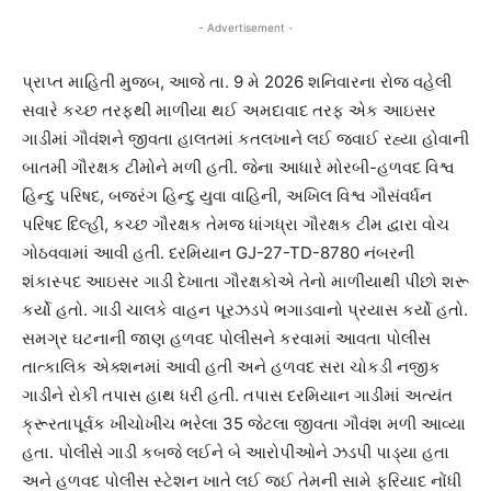
- Advertisement -
પ્રાપ્ત માહિતી મુજબ, આજે તા. 9 મે 2026 શનિવારના રોજ વહેલી
સવારે કચ્છ તરફથી માળીયા થઈ અમદાવાદ તરફ એક આઇસર
ગાડીમાં ગૌવંશને જીવતા હાલતમાં કતલખાને લઈ જવાઈ રહ્યા હોવાની
બાતમી ગૌરક્ષક ટીમોને મળી હતી. જેના આધારે મોરબી-હળવદ વિશ્વ
હિન્દુ પરિષદ, બજરંગ હિન્દુ યુવા વાહિની, અખિલ વિશ્વ ગૌસંવર્ધન
પરિષદ દિલ્હી, કચ્છ ગૌરક્ષક તેમજ ધાંગધ્રા ગૌરક્ષક ટીમ દ્વારા વોચ
ગોઠવવામાં આવી હતી. દરમિયાન GJ-27-TD-8780 નંબરની
શંકાસ્પદ આઇસર ગાડી દેખાતા ગૌરક્ષકોએ તેનો માળીયાથી પીછો શરૂ
કર્યો હતો. ગાડી ચાલકે વાહન પૂરઝડપે ભગાડવાનો પ્રયાસ કર્યો હતો.
સમગ્ર ઘટનાની જાણ હળવદ પોલીસને કરવામાં આવતા પોલીસ
તાત્કાલિક એક્શનમાં આવી હતી અને હળવદ સરા ચોકડી નજીક
ગાડીને રોકી તપાસ હાથ ધરી હતી. તપાસ દરમિયાન ગાડીમાં અત્યંત
ક્રૂરતાપૂર્વક ખીચોખીચ ભરેલા 35 જેટલા જીવતા ગૌવંશ મળી આવ્યા
હતા. પોલીસે ગાડી કબજે લઈને બે આરોપીઓને ઝડપી પાડ્યા હતા
અને હળવદ પોલીસ સ્ટેશન ખાતે લઈ જઈ તેમની સામે ફરિયાદ નોંધી