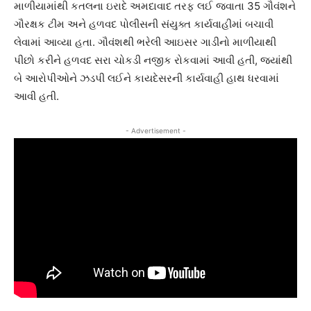
માળીયામાંથી કતલના ઇરાદે અમદાવાદ તરફ લઈ જવાતા 35 ગૌવંશને
ગૌરક્ષક ટીમ અને હળવદ પોલીસની સંયુક્ત કાર્યવાહીમાં બચાવી
લેવામાં આવ્યા હતા. ગૌવંશથી ભરેલી આઇસર ગાડીનો માળીયાથી
પીછો કરીને હળવદ સરા ચોકડી નજીક રોકવામાં આવી હતી, જ્યાંથી
બે આરોપીઓને ઝડપી લઈને કાયદેસરની કાર્યવાહી હાથ ધરવામાં
આવી હતી.
- Advertisement -