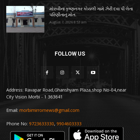
મોરબીના કૃષ્ણનગર કોયલી ગામે ઝેરી દવા પી લેતા
પરિણીતાનું મોત.
August 7, 2026 8:53 am
FOLLOW US
Address: Ravapar Road,Ghanshyam Plaza,shop No-04,near
City Vision Morbi - 1 363641
Email:
morbimirrornews@gmail.com
Phone No:
9723633330
,
9904603333