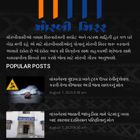
મોરબીવાસીઓ તમામ વિસ્તારોમની સચોટ અને તટસ્થ માહિતી હર પળ ઘરે
બેઠા મળી રહે એ માટે મોરબીવાસીઓનું પોતાનું મોરબી મિરર શરૂ કરવાનો
અમારો ધ્યેય છે જે ધ્યેય આપ સૌ મિત્રોના સાથ સહકારથી શ્રેષ્ઠતા સાથે
કામયાબીના શિખરો સર કરશે જેના માટે મોરબી ગૌરવ અનુભવશે.
POPULAR POSTS
વાંકાનેરના ગુંદાખડા ખાતે ટ્રક ઉપર રેતીનું લેવલ
કરતી વેળા વીજતાર અડી જતા ચાલકનું મોત
August 7, 2026 8:58 am
વાંકાનેરમાં ભાયાતી જાંબુડીયા ગામે પેટમાં દુઃખવા
બાદ સારવાર દરમિયાન પરિણીતાનું મોત
August 7, 2026 8:55 am