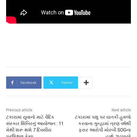
Facebook
Twitter
Previous article
Next article
ટંકારામાં યુવાનો માટે વૈદિક
ટંકારામાં પશુ પર ઘાતકી હુમલો
સંસ્કાર શિબિરનું આયોજન : 11
કરવાના ગુન્હામાં ત્રણ વર્ષથી
મેથી શરૂ થશે 7 દિવસીય
ફરાર આરોપી મોરબી SOGના
પ્રશિક્ષણ કેમ્પ
હાથે ઝડપાયો