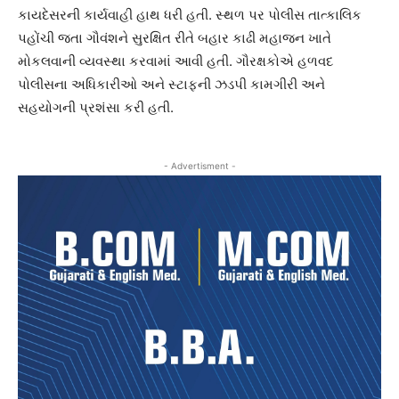
કાયદેસરની કાર્યવાહી હાથ ધરી હતી. સ્થળ પર પોલીસ તાત્કાલિક
પહોંચી જતા ગૌવંશને સુરક્ષિત રીતે બહાર કાઢી મહાજન ખાતે
મોકલવાની વ્યવસ્થા કરવામાં આવી હતી. ગૌરક્ષકોએ હળવદ
પોલીસના અધિકારીઓ અને સ્ટાફની ઝડપી કામગીરી અને
સહયોગની પ્રશંસા કરી હતી.
- Advertisment -