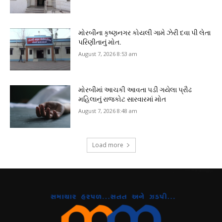
મોરબીના કૃષ્ણનગર કોયલી ગામે ઝેરી દવા પી લેતા
પરિણીતાનું મોત.
August 7, 2026 8:53 am
મોરબીમાં આચકી આવતા પડી ગયેલા પ્રૌઢ
મહિલાનું રાજકોટ સારવારમાં મોત
August 7, 2026 8:48 am
Load more