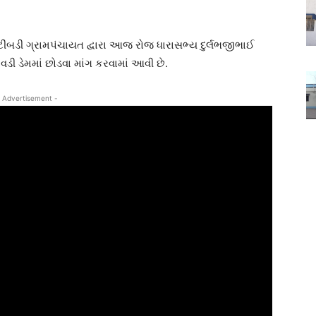
ીંબડી ગ્રામપંચાયત દ્વારા આજ રોજ ધારાસભ્ય દુર્લભજીભાઈ
ડી ડેમમાં છોડવા માંગ કરવામાં આવી છે.
 Advertisement -