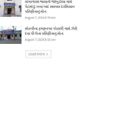
વાંકાનેરમાં ભાયાતી જાંબુડીયા ગામે
પેટમાં દુઃખવા બાદ સારવાર દરમિયાન
પરિણીતાનું મોત
August 7, 2026 8:55 am
મોરબીના કૃષ્ણનગર કોયલી ગામે ઝેરી
દવા પી લેતા પરિણીતાનું મોત.
August 7, 2026 8:53 am
Load more