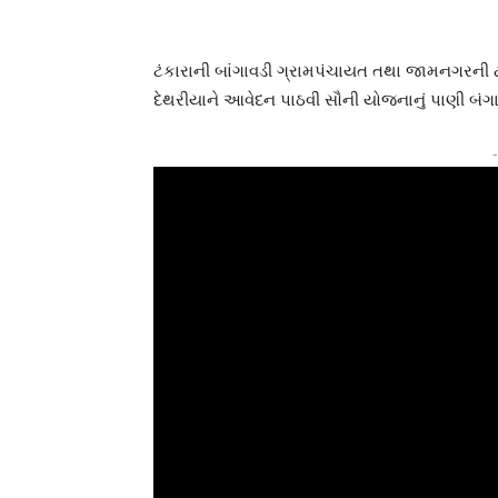
ટંકારાની બાંગાવડી ગ્રામપંચાયત તથા જામનગરની ટ
દેથરીયાને આવેદન પાઠવી સૌની યોજનાનું પાણી બંગાવ
-