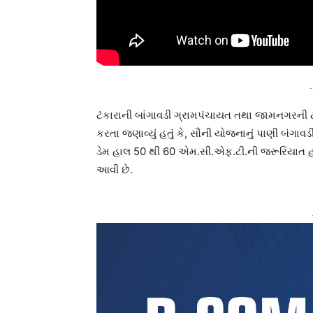
-
ટંકારાની બાંગાવડી ગ્રામપંચાયત તથા જામનગરની ટી
કરતા જણાવ્યું હતું કે, સૌની યોજનાનું પાણી બંગ
ડેમ હાલ 50 થી 60 એમ.સી.એફ.ટી.ની જરૂરિયાત
આવી છે.