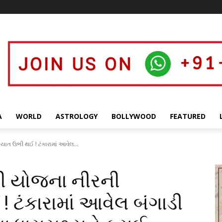
A
WORLD
ASTROLOGY
BOLLYWOOD
FEATURED
ાત ઉભી થઈ ! ટંકારામાં આવેલ...
ી યોજના નીરની
 ટંકારામાં આવેલ બંગાડી