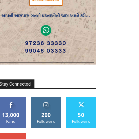
Stay Connected
13,000
200
50
Fans
Followers
Followers