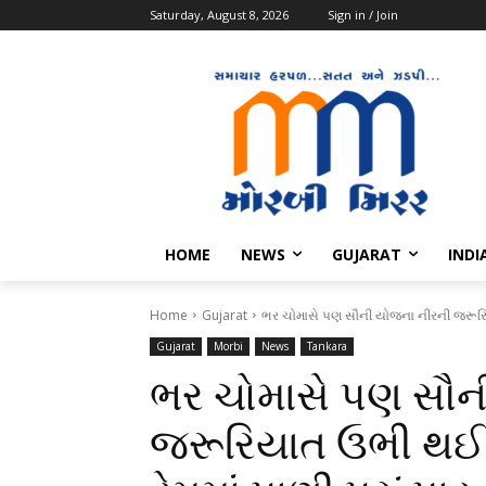
Saturday, August 8, 2026
Sign in / Join
HOME
NEWS
GUJARAT
INDI
Home
Gujarat
ભર ચોમાસે પણ સૌની યોજના નીરની જરૂરિય
Gujarat
Morbi
News
Tankara
ભર ચોમાસે પણ સૌન
જરૂરિયાત ઉભી થઈ !