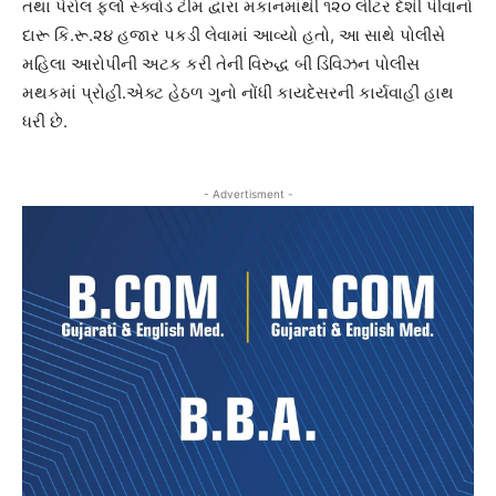
તથા પેરોલ ફર્લો સ્ક્વોડ ટીમ દ્વારા મકાનમાંથી ૧૨૦ લીટર દેશી પીવાનો
દારૂ કિ.રૂ.૨૪ હજાર પકડી લેવામાં આવ્યો હતો, આ સાથે પોલીસે
મહિલા આરોપીની અટક કરી તેની વિરુદ્ધ બી ડિવિઝન પોલીસ
મથકમાં પ્રોહી.એક્ટ હેઠળ ગુનો નોંધી કાયદેસરની કાર્યવાહી હાથ
ધરી છે.
- Advertisment -