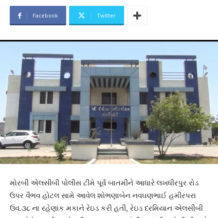
Facebook
Twitter
મોરબી એલસીબી પોલીસ ટીમે પૂર્વ બાતમીને આધારે લખધીરપુર રોડ
ઉપર વૈભવ હોટલ સામે આવેલ શોભણાબેન નવઘણભાઈ હમીરપરા
ઉવ.૩૮ ના રહેણાંક મકાને રેઇડ કરી હતી, રેઇડ દરમિયાન એલસીબી