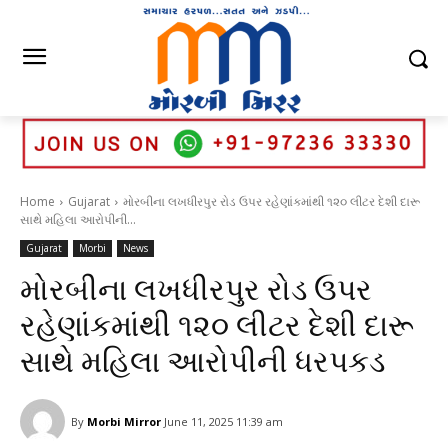
Home
Gujarat
મોરબીના લખધીરપુર રોડ ઉપર રહેણાંકમાંથી ૧૨૦ લીટર દેશી દારૂ
સાથે મહિલા આરોપીની...
Gujarat
Morbi
News
મોરબીના લખધીરપુર રોડ ઉપર
રહેણાંકમાંથી ૧૨૦ લીટર દેશી દારૂ
સાથે મહિલા આરોપીની ધરપકડ
By
Morbi Mirror
June 11, 2025 11:39 am