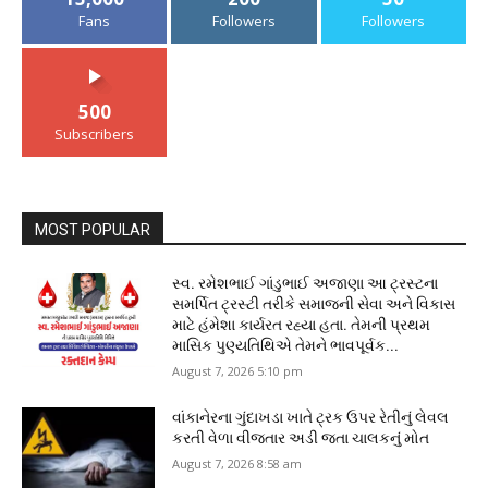
Fans
Followers
Followers
500
Subscribers
MOST POPULAR
સ્વ. રમેશભાઈ ગાંડુભાઈ અજાણા આ ટ્રસ્ટના
સમર્પિત ટ્રસ્ટી તરીકે સમાજની સેવા અને વિકાસ
માટે હંમેશા કાર્યરત રહ્યા હતા. તેમની પ્રથમ
માસિક પુણ્યતિથિએ તેમને ભાવપૂર્વક...
August 7, 2026 5:10 pm
વાંકાનેરના ગુંદાખડા ખાતે ટ્રક ઉપર રેતીનું લેવલ
કરતી વેળા વીજતાર અડી જતા ચાલકનું મોત
August 7, 2026 8:58 am