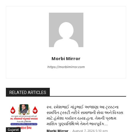
Morbi Mirror
https://morbimirror.com
RELATED ARTICLES
સ્વ. રમેશભાઈ ગાંડુભાઈ અજાણા આ ટ્રસ્ટના
સમર્પિત ટ્રસ્ટી તરીકે સમાજની સેવા અને વિકાસ
માટે હંમેશા કાર્યરત રહ્યા હતા. તેમની પ્રથમ
માસિક પુણ્યતિથિએ તેમને ભાવપૂર્વક...
Gujarat
Morbi Mirror
-
August 7, 2026 5:10 pm