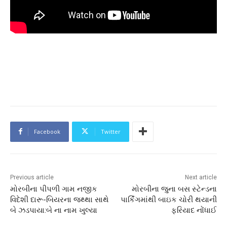
Facebook
Twitter
Previous article
Next article
મોરબીના પીપળી ગામ નજીક
મોરબીના જુના બસ સ્ટેન્ડના
વિદેશી દારૂ-બિયરના જથ્થા સાથે
પાર્કિંગમાંથી બાઇક ચોરી થયાની
બે ઝડપાયા:બે ના નામ ખુલ્યા
ફરિયાદ નોંધાઈ