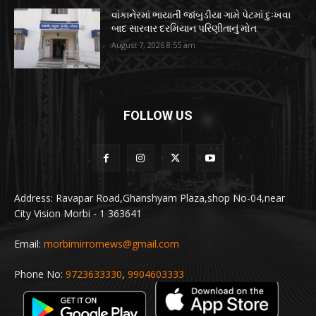
વાંકાનેરમાં ભાયાતી જાંબુડીયા ગામે પેટમાં દુઃખવા
બાદ સારવાર દરમિયાન પરિણીતાનું મોત
August 7, 2026 8:55 am
FOLLOW US
Address: Ravapar Road,Ghanshyam Plaza,shop No-04,near
City Vision Morbi - 1 363641
Email:
morbimirrornews@gmail.com
Phone No:
9723633330
,
9904603333