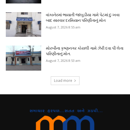
વાંકાનેરમાં ભાયાતી જાંબુડીયા ગામે પેટમાં દુઃખવા
બાદ સારવાર દરમિયાન પરિણીતાનું મોત
August 7, 2026 8:55 am
મોરબીના કૃષ્ણનગર કોયલી ગામે ઝેરી દવા પી લેતા
પરિણીતાનું મોત.
August 7, 2026 8:53 am
Load more