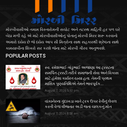
મોરબીવાસીઓ તમામ વિસ્તારોમની સચોટ અને તટસ્થ માહિતી હર પળ ઘરે
બેઠા મળી રહે એ માટે મોરબીવાસીઓનું પોતાનું મોરબી મિરર શરૂ કરવાનો
અમારો ધ્યેય છે જે ધ્યેય આપ સૌ મિત્રોના સાથ સહકારથી શ્રેષ્ઠતા સાથે
કામયાબીના શિખરો સર કરશે જેના માટે મોરબી ગૌરવ અનુભવશે.
POPULAR POSTS
સ્વ. રમેશભાઈ ગાંડુભાઈ અજાણા આ ટ્રસ્ટના
સમર્પિત ટ્રસ્ટી તરીકે સમાજની સેવા અને વિકાસ
માટે હંમેશા કાર્યરત રહ્યા હતા. તેમની પ્રથમ
માસિક પુણ્યતિથિએ તેમને ભાવપૂર્વક...
August 7, 2026 5:10 pm
વાંકાનેરના ગુંદાખડા ખાતે ટ્રક ઉપર રેતીનું લેવલ
કરતી વેળા વીજતાર અડી જતા ચાલકનું મોત
August 7, 2026 8:58 am