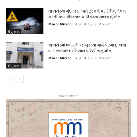
વાંકાનેરના ગુંદાખડા ખાતે ટ્રક ઉપર રેતીનું લેવલ
કરતી વેળા વીજતાર અડી જતા ચાલકનું મોત
Morbi Mirror
-
August 7, 2026 8:58 am
Gujarat
વાંકાનેરમાં ભાયાતી જાંબુડીયા ગામે પેટમાં દુઃખવા
બાદ સારવાર દરમિયાન પરિણીતાનું મોત
Morbi Mirror
-
August 7, 2026 8:55 am
Gujarat
- Advertisment -