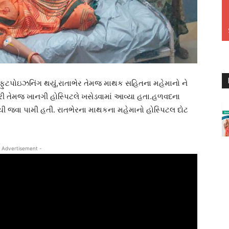
ફુટપોઇઝનિંગ થયું,રાતાભેર તેમજ માથક સહિતના મહેમાનો ‌ને
 તેમજ ખાનગી હોસ્પિટલે ખસેડવામાં આવ્યા હતા.હળવદના
 મચી જવા પામી હતી. રાતભેરના માથકના મહેમાનો હોસ્પિટલ દોટ
 Advertisement -