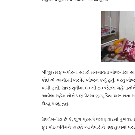
બીજી તરફ બપોરના સમયે મનભાવતા ભોજનીયા સાથે 
કોઈએ આનંદથી ભરપેટ ભોજન કર્યું હતું. પરંતુ ભ
પામી હતી. સાંજ સુધીમાં ૬૦ થી ૭૦ જેટલા મહેમાનો
આવેલા મહેમાનોને પણ પેટમાં ગુડગુડિયા શરૂ થતા
દોડવું પડ્યું હતું.
ઉલ્લેખનીય છે કે, શુભ પ્રસંગે જમણવારમાં હળવદના
ફૂડ પોઇઝનિંગને કારણે આ વેપારીને પણ હાલમાં પરસેવ