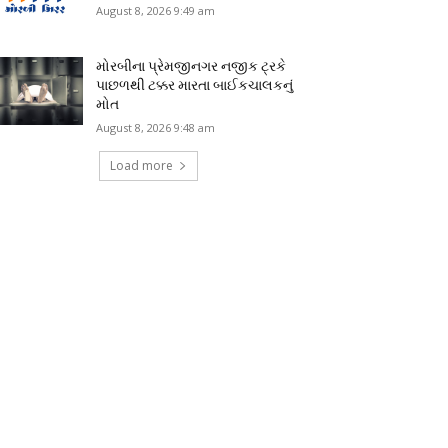
August 8, 2026 9:49 am
મોરબીના પ્રેમજીનગર નજીક ટ્રકે
પાછળથી ટક્કર મારતા બાઈકચાલકનું
મોત
August 8, 2026 9:48 am
Load more