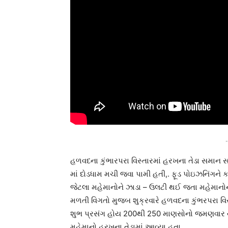
-
હળવદના કુંભારપરા વિસ્તારમાં હરખના તેડા સમાન 
માં દોડધામ મચી જવા પામી હતી,. ફૂડ પોઇઝનિંગને
જેટલા મહેમાનોને ઝાડા – ઉલટી થઈ જતા મહેમાનોન
મળતી વિગતો મુજબ શુક્રવારે હળવદના કુંભરપરા વિસ્
શુભ પ્રસંગ હોય 200થી 250 માણસોનો જમણવાર યોજ
મહેમાનો હરખના તેડામાં આવ્યા હતા.