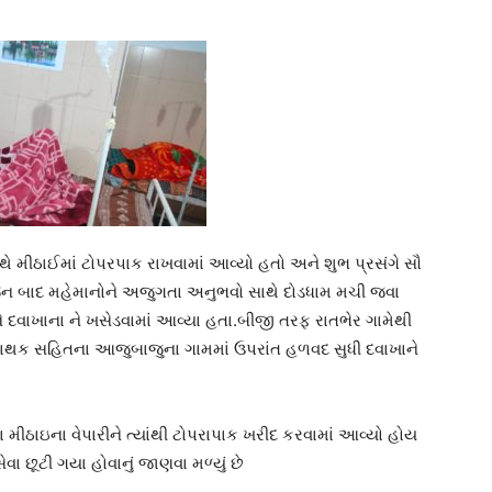
મીઠાઈમાં ટોપરપાક રાખવામાં આવ્યો હતો અને શુભ પ્રસંગે સૌ
ોજન બાદ મહેમાનોને અજુગતા અનુભવો સાથે દોડધામ મચી જવા
ને દવાખાના ને ખસેડવામાં આવ્યા હતા.બીજી તરફ રાતભેર ગામેથી
ં માથક સહિતના આજુબાજુના ગામમાં ઉપરાંત હળવદ સુધી દવાખાને
 મીઠાઇના વેપારીને ત્યાંથી ટોપરાપાક ખરીદ કરવામાં આવ્યો હોય
ા છૂટી ગયા હોવાનું જાણવા મળ્યું છે