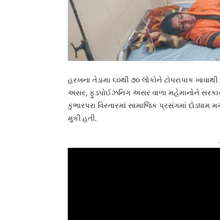
હરખના તેડામા ૬૦થી ૭૦ લોકોને ટોપરાપાક ખાવાથી 
અસર, ફુડપોઈઝનિગ અસર વાળા મહેમાનોને સરકારી
કુંભારપરા વિસ્તારમાં સામાજિક પ્રસંગમાં દોડધામ
મુકી હતી.
-