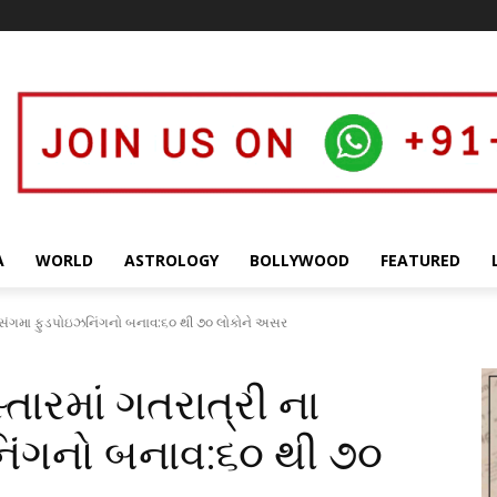
A
WORLD
ASTROLOGY
BOLLYWOOD
FEATURED
 પ્રસંગમા ફુડપોઇઝનિંગનો બનાવ:૬૦ થી ૭૦ લોકોને અસર
તારમાં ગતરાત્રી ના
િંગનો બનાવ:૬૦ થી ૭૦