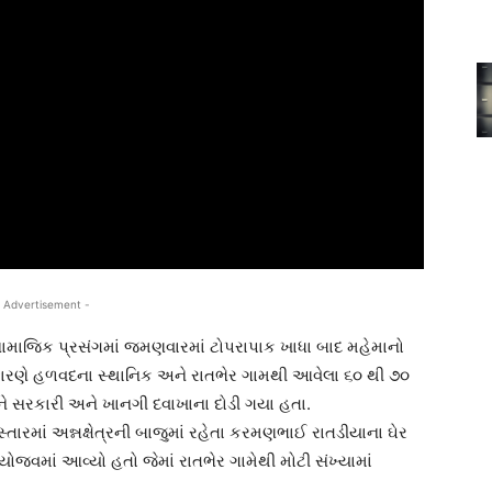
 Advertisement -
સામાજિક પ્રસંગમાં જમણવારમાં ટોપરાપાક ખાધા બાદ મહેમાનો
 કારણે હળવદના સ્થાનિક અને રાતભેર ગામથી આવેલા ૬૦ થી ૭૦
ે સરકારી અને ખાનગી દવાખાના દોડી ગયા હતા.
તારમાં અન્નક્ષેત્રની બાજુમાં રહેતા કરમણભાઈ રાતડીયાના ઘેર
વમાં આવ્યો હતો જેમાં રાતભેર ગામેથી મોટી સંખ્યામાં