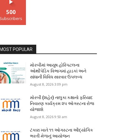
500
Subscribers
MOST POPULAR
મોરબીમાં આયુષ હોસ્પિટલના
ઓર્થોપેડિક વિભાગમાં હાડકાં અને
સાંધાની વિવિધ સારવાર ઉપલબ્ધ
August 8, 2026 3:09 pm
મોરબી (શહેર) તાલુકા કક્ષાનો ફરિયાદ
નિવારણ કાર્યક્રમ ૨૫ ઓગસ્ટના રોજ
યોજાશે
August 8, 2026 9:50 am
ટંકારા ખાતે ૧૧ ઓગસ્ટના ઔદ્યોગિક
ભરતી મેળાનું આયોજન