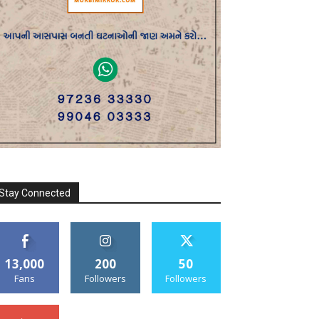
Stay Connected
13,000
200
50
Fans
Followers
Followers