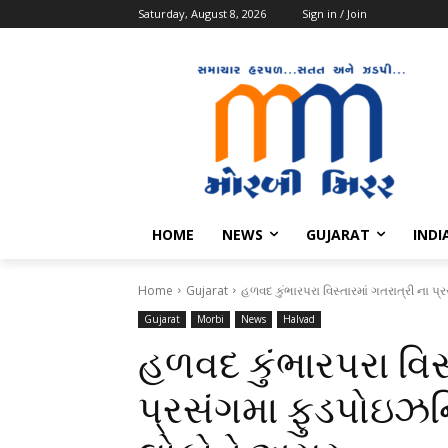
Saturday, August 8, 2026
Sign in / Join
HOME
NEWS
GUJARAT
INDI
Home
Gujarat
હળવદ કુંભારપરા વિસ્તારમાં ગતરાત્રી ના
Gujarat
Morbi
News
Halvad
હળવદ કુંભારપરા વિસ્
પ્રસંગમા ફુડપોઇઝન