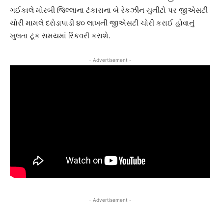
ગઈકાલે મોરબી જિલ્લાના ટંકારાના બે રેકઝીન યુનીટો પર જીએસટી
ચોરી મામલે દરોડાપાડી ૪૦ લાખની જીએસટી ચોરી કરાઈ હોવાનું
ખુલતા ટૂંક સમયમાં રિકવરી કરાશે.
- Advertisement -
- Advertisement -