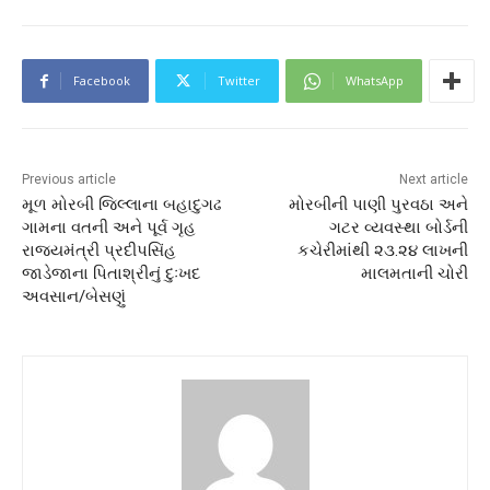
Facebook
Twitter
WhatsApp
Previous article
Next article
મૂળ મોરબી જિલ્લાના બહાદુગઢ
મોરબીની પાણી પુરવઠા અને
ગામના વતની અને પૂર્વ ગૃહ
ગટર વ્યવસ્થા બોર્ડની
રાજ્યમંત્રી પ્રદીપસિંહ
કચેરીમાંથી ૨૩.૨૪ લાખની
જાડેજાના પિતાશ્રીનું દુઃખદ
માલમતાની ચોરી
અવસાન/બેસણું