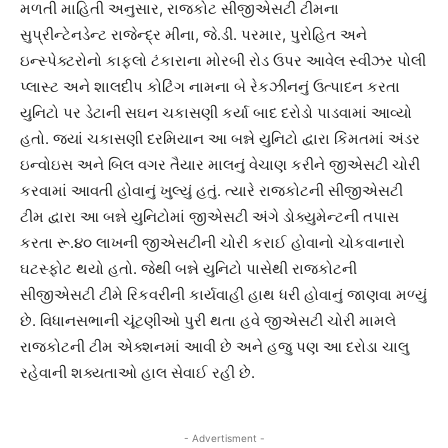
મળતી માહિતી અનુસાર, રાજકોટ સીજીએસટી ટીમના
સુપ્રીન્ટેનડેન્ટ રાજેન્દ્ર મીના, જે.ડી. પરમાર, પુરોહિત અને
ઇન્સ્પેક્ટરોનો કાફલો ટંકારાના મોરબી રોડ ઉપર આવેલ સ્વીઝર પોલી
પ્લાસ્ટ અને શાલદીપ કોટિંગ નામના બે રેકઝીનનું ઉત્પાદન કરતા
યુનિટો પર ડેટાની સઘન ચકાસણી કર્યા બાદ દરોડો પાડવામાં આવ્યો
હતો. જ્યાં ચકાસણી દરમિયાન આ બન્ને યુનિટો દ્વારા કિંમતમાં અંડર
ઇન્વોઇસ અને બિલ વગર તૈયાર માલનું વેચાણ કરીને જીએસટી ચોરી
કરવામાં આવતી હોવાનું ખુલ્યું હતું. ત્યારે રાજકોટની સીજીએસટી
ટીમ દ્વારા આ બન્ને યુનિટોમાં જીએસટી અંગે ડોક્યુમેન્ટની તપાસ
કરતા રૂ.૪૦ લાખની જીએસટીની ચોરી કરાઈ હોવાનો ચોકવાનારો
ઘટસ્ફોટ થયો હતો. જેથી બન્ને યુનિટો પાસેથી રાજકોટની
સીજીએસટી ટીમે રિકવરીની કાર્યવાહી હાથ ધરી હોવાનું જાણવા મળ્યું
છે. વિધાનસભાની ચૂંટણીઓ પુરી થતા હવે જીએસટી ચોરી મામલે
રાજકોટની ટીમ એક્શનમાં આવી છે અને હજુ પણ આ દરોડા ચાલુ
રહેવાની શક્યતાઓ હાલ સેવાઈ રહી છે.
- Advertisment -