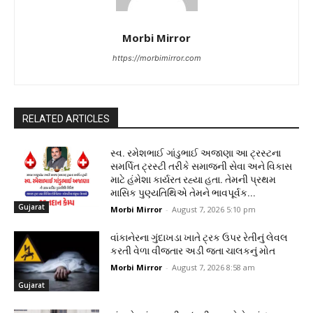
Morbi Mirror
https://morbimirror.com
RELATED ARTICLES
સ્વ. રમેશભાઈ ગાંડુભાઈ અજાણા આ ટ્રસ્ટના
સમર્પિત ટ્રસ્ટી તરીકે સમાજની સેવા અને વિકાસ
માટે હંમેશા કાર્યરત રહ્યા હતા. તેમની પ્રથમ
માસિક પુણ્યતિથિએ તેમને ભાવપૂર્વક...
Gujarat
Morbi Mirror
-
August 7, 2026 5:10 pm
વાંકાનેરના ગુંદાખડા ખાતે ટ્રક ઉપર રેતીનું લેવલ
કરતી વેળા વીજતાર અડી જતા ચાલકનું મોત
Morbi Mirror
-
August 7, 2026 8:58 am
Gujarat