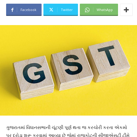
Facebook
Twitter
WhatsApp
ગુજરાતમાં વિધાનસભાની ચૂંટણી પૂર્ણ થતા જ કરચોરી કરતા એકમો
પર દરોડા શરૂ કરવામાં આવ્યા છે જેમાં રાજકોટની સીજીએસટી ટીમે