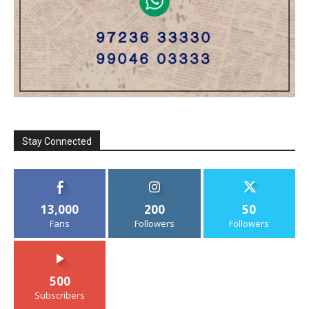
Stay Connected
13,000
200
50
Fans
Followers
Followers
500
Subscribers