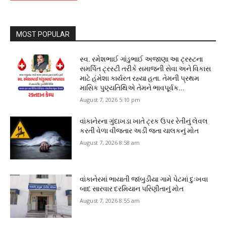
MOST POPULAR
સ્વ. રમેશભાઈ ગાંડુભાઈ અજાણા આ ટ્રસ્ટના
સમર્પિત ટ્રસ્ટી તરીકે સમાજની સેવા અને વિકાસ
માટે હંમેશા કાર્યરત રહ્યા હતા. તેમની પ્રથમ
માસિક પુણ્યતિથિએ તેમને ભાવપૂર્વક...
August 7, 2026 5:10 pm
વાંકાનેરના ગુંદાખડા ખાતે ટ્રક ઉપર રેતીનું લેવલ
કરતી વેળા વીજતાર અડી જતા ચાલકનું મોત
August 7, 2026 8:58 am
વાંકાનેરમાં ભાયાતી જાંબુડીયા ગામે પેટમાં દુઃખવા
બાદ સારવાર દરમિયાન પરિણીતાનું મોત
August 7, 2026 8:55 am