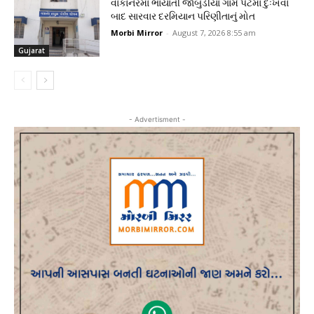
વાંકાનેરમાં ભાયાતી જાંબુડીયા ગામે પેટમાં દુઃખવા
બાદ સારવાર દરમિયાન પરિણીતાનું મોત
Morbi Mirror
-
August 7, 2026 8:55 am
Gujarat
- Advertisment -