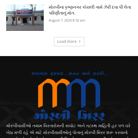
મોરબીના કૃષ્ણનગર કોયલી ગામે ઝેરી દવા પી લેતા
પરિણીતાનું મોત.
August 7, 2026 8:53 am
Load more
મોરબીવાસીઓ તમામ વિસ્તારોમની સચોટ અને તટસ્થ માહિતી હર પળ ઘરે
બેઠા મળી રહે એ માટે મોરબીવાસીઓનું પોતાનું મોરબી મિરર શરૂ કરવાનો