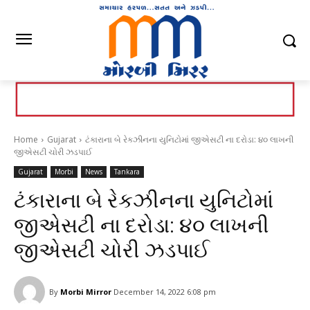
Home
Gujarat
ટંકારાના બે રેકઝીનના યુનિટોમાં જીએસટી ના દરોડા: ૪૦ લાખની
જીએસટી ચોરી ઝડપાઈ
Gujarat
Morbi
News
Tankara
ટંકારાના બે રેકઝીનના યુનિટોમાં
જીએસટી ના દરોડા: ૪૦ લાખની
જીએસટી ચોરી ઝડપાઈ
By
Morbi Mirror
December 14, 2022 6:08 pm