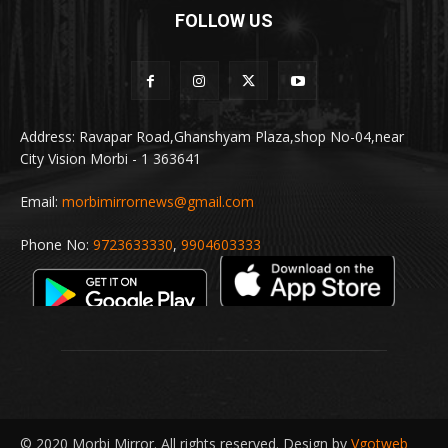
FOLLOW US
Address: Ravapar Road,Ghanshyam Plaza,shop No-04,near
City Vision Morbi - 1 363641
Email:
morbimirrornews@gmail.com
Phone No:
9723633330
,
9904603333
© 2020 Morbi Mirror. All rights reserved. Design by
Vgotweb