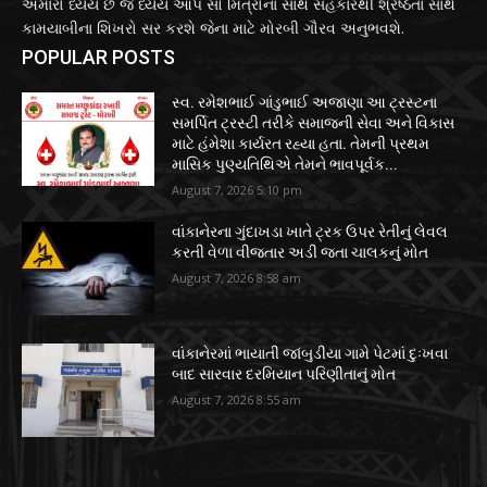
અમારો ધ્યેય છે જે ધ્યેય આપ સૌ મિત્રોના સાથ સહકારથી શ્રેષ્ઠતા સાથે
કામયાબીના શિખરો સર કરશે જેના માટે મોરબી ગૌરવ અનુભવશે.
POPULAR POSTS
સ્વ. રમેશભાઈ ગાંડુભાઈ અજાણા આ ટ્રસ્ટના
સમર્પિત ટ્રસ્ટી તરીકે સમાજની સેવા અને વિકાસ
માટે હંમેશા કાર્યરત રહ્યા હતા. તેમની પ્રથમ
માસિક પુણ્યતિથિએ તેમને ભાવપૂર્વક...
August 7, 2026 5:10 pm
વાંકાનેરના ગુંદાખડા ખાતે ટ્રક ઉપર રેતીનું લેવલ
કરતી વેળા વીજતાર અડી જતા ચાલકનું મોત
August 7, 2026 8:58 am
વાંકાનેરમાં ભાયાતી જાંબુડીયા ગામે પેટમાં દુઃખવા
બાદ સારવાર દરમિયાન પરિણીતાનું મોત
August 7, 2026 8:55 am