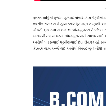
-
પ્રાપ્ત માહિતી મુજબ, હળવદ પોલીસ ટીમ પેટ્રોલિ
નવનીત ગેરેજ સામે હોય ત્યારે ધ્રાંગધ્રા તરફથી આ
એચટી-૬૩૯૦નો ચાલક આ એમ્બ્યુલન્સ રોડ ઉપર સર્પ
ચાલકની તપાસ કરતા, એમ્બ્યુલન્સનો ચાલક નશો કર
આરોપી પારસભાઈ પ્રવીણભાઈ છેડા ઉવ.૨૬ રહે.સા
કિ.રૂ.૫ લાખ કબ્જે લઈ આરોપી વિરુદ્ધ ગુનો નોંધી ક