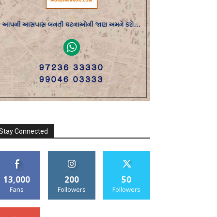
Stay Connected
13,000
200
50
Fans
Followers
Followers