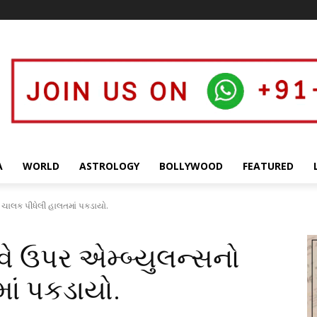
A
WORLD
ASTROLOGY
BOLLYWOOD
FEATURED
 ચાલક પીધેલી હાલતમાં પકડાયો.
ે ઉપર એમ્બ્યુલન્સનો
ાં પકડાયો.