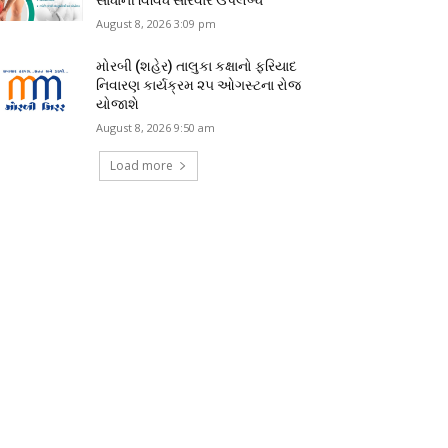
August 8, 2026 3:09 pm
મોરબી (શહેર) તાલુકા કક્ષાનો ફરિયાદ
નિવારણ કાર્યક્રમ ૨૫ ઓગસ્ટના રોજ
યોજાશે
August 8, 2026 9:50 am
Load more