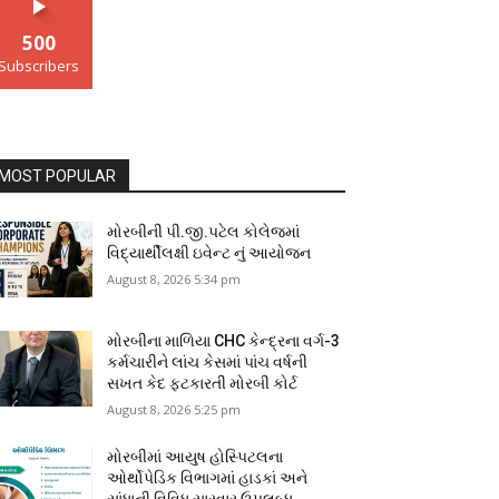
500
Subscribers
MOST POPULAR
મોરબીની પી.જી.પટેલ કોલેજમાં
વિદ્યાર્થીલક્ષી ઇવેન્ટ નું આયોજન
August 8, 2026 5:34 pm
મોરબીના માળિયા CHC કેન્દ્રના વર્ગ-3
કર્મચારીને લાંચ કેસમાં પાંચ વર્ષની
સખત કેદ ફટકારતી મોરબી કોર્ટ
August 8, 2026 5:25 pm
મોરબીમાં આયુષ હોસ્પિટલના
ઓર્થોપેડિક વિભાગમાં હાડકાં અને
સાંધાની વિવિધ સારવાર ઉપલબ્ધ