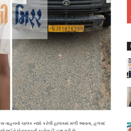
ન્સ વાહનનો ચાલક નશો કરેલી હાલતમાં મળી આવતા, હળવદ
જે લઈને ધોરણસરની કાર્યવાહી હાથ ધરી છે.