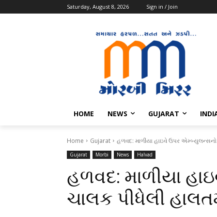
Saturday, August 8, 2026
Sign in / Join
HOME
NEWS
GUJARAT
INDI
Home
Gujarat
હળવદ: માળીયા હાઇવે ઉપર એમ્બ્યુલન્સનો
Gujarat
Morbi
News
Halvad
હળવદ: માળીયા હાઇવ
ચાલક પીધેલી હાલતમ