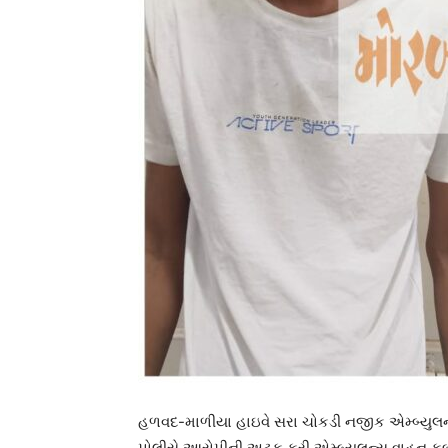
હળવદ-માળીયા હાઇવે સરા ચોકડી નજીક એમ્બ્યુલ
પોલીસે આરોપીની અટક કરી એમ્બ્યુલન્સ વાહન કબ્