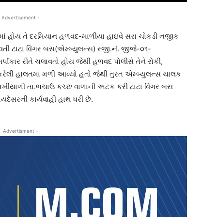
 Advertisement -
ંગમાં હોય તે દરમિયાન હળવદ-માળીયા હાઇવે સરા ચોકડી નજીક
વતી ટાટા વિંગર બસ(એમ્બ્યુલન્સ) રજી.નં. જીજે-૦૧-
ાકાર રીતે ચલાવતો હોય જેથી હળવદ પોલીસે તેને રોકી,
ેલી હાલતમાં મળી આવ્યો હતો જેથી તુરંત એમ્બ્યુલન્સ ચાલક
મખીયાળી તા.ભચાઉ કચ્છ વાળાની અટક કરી ટાટા વિંગર બસ
ાયદેસરની કાર્યવાહી હાથ ધરી છે.
- Advertisment -