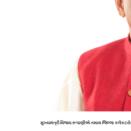
મુખ્યમંત્રી વિજય રૂપાણીએ તમામ જિલ્લા કલેકટર