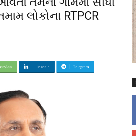
આવતા તેમના ગામમાં સીધો
, તમામ લોકોના RTPCR
atsApp
Linkedin
Telegram