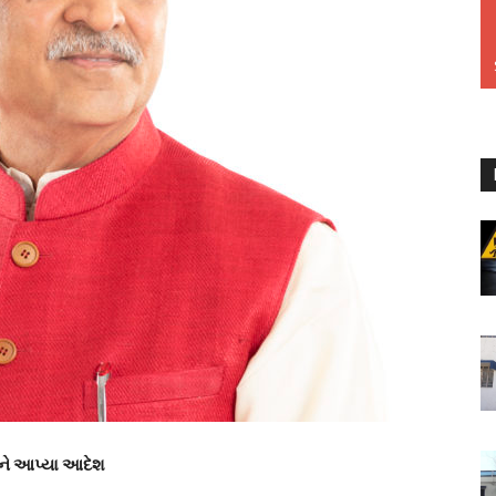
ોને આપ્યા આદેશ