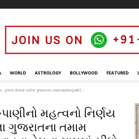
A
WORLD
ASTROLOGY
BOLLYWOOD
FEATURED
 : કુંભના મેળામાં ગયેલા ગુજરાતના તમામ શ્રધ્ધાળુઓને...
ૂપાણીનો મહત્વનો નિર્ણય
યેલા ગુજરાતના તમામ