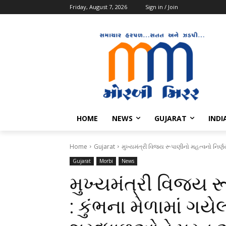
Friday, August 7, 2026
Sign in / Join
HOME
NEWS
GUJARAT
INDI
Home
Gujarat
મુખ્યમંત્રી વિજય રૂપાણીનો મહત્વનો નિર્ણય
Gujarat
Morbi
News
મુખ્યમંત્રી વિજય ર
: કુંભના મેળામાં ગ