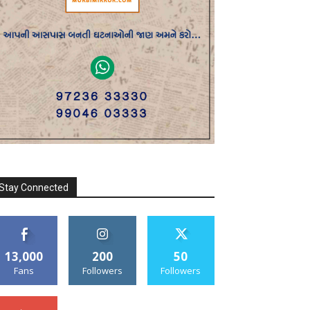
Stay Connected
13,000
200
50
Fans
Followers
Followers