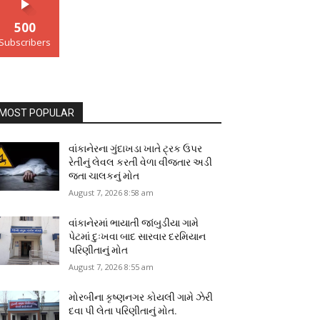
500
Subscribers
MOST POPULAR
વાંકાનેરના ગુંદાખડા ખાતે ટ્રક ઉપર
રેતીનું લેવલ કરતી વેળા વીજતાર અડી
જતા ચાલકનું મોત
August 7, 2026 8:58 am
વાંકાનેરમાં ભાયાતી જાંબુડીયા ગામે
પેટમાં દુઃખવા બાદ સારવાર દરમિયાન
પરિણીતાનું મોત
August 7, 2026 8:55 am
મોરબીના કૃષ્ણનગર કોયલી ગામે ઝેરી
દવા પી લેતા પરિણીતાનું મોત.