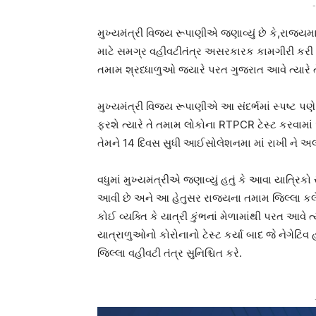
-
મુખ્યમંત્રી વિજય રૂપાણીએ જણાવ્યું છે કે,રાજય
માટે સમગ્ર વહીવટીતંત્ર અસરકારક કામગીરી કરી રહ્
તમામ શ્રધ્ધાળુઓ જ્યારે પરત ગુજરાત આવે ત્યારે ત
મુખ્યમંત્રી વિજય રૂપાણીએ આ સંદર્ભમાં સ્પષ્ટ પણે
ફરશે ત્યારે તે તમામ લોકોના RTPCR ટેસ્ટ કરવામા
તેમને 14 દિવસ સુધી આઈસોલેશનમા માં રાખી ને અ
વધુમાં મુખ્યમંત્રીએ જણાવ્યું હતું કે આવા યાત્રિકો
આવી છે અને આ હેતુસર રાજ્યના તમામ જિલ્લા કલેક
કોઈ વ્યક્તિ કે યાત્રી કુંભનાં મેળામાંથી પરત આવે ત્
યાત્રાળુઓનો કોરોનાનો ટેસ્ટ કર્યા બાદ જે નેગેટિવ
જિલ્લા વહીવટી તંત્ર સુનિશ્ચિત કરે.