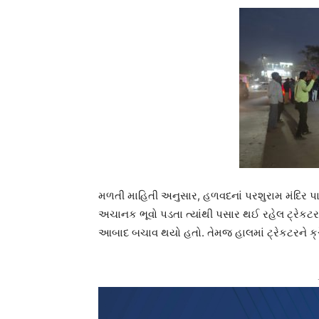
મળતી માહિતી અનુસાર, હળવદનાં પરશુરામ મંદિર પા
અચાનક ભૂવો પડતા ત્યાંથી પસાર થઈ રહેલ ટ્રેકટર
આબાદ બચાવ થયો હતો. તેમજ હાલમાં ટ્રેકટરને ક્ર