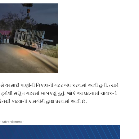
સે વરસાદી પાણીની નિકાલની ગટર બંધ કરવામાં આવી હતી. ત્યારે
 ટ્રોલી સહિત ગટરમાં ખાબકયું હતું. જોકે આ ઘટનામાં ચાલકનો
ેનથી કાઢવાની કામગીરી હાથ ધરવામાં આવી છે.
- Advertisment -