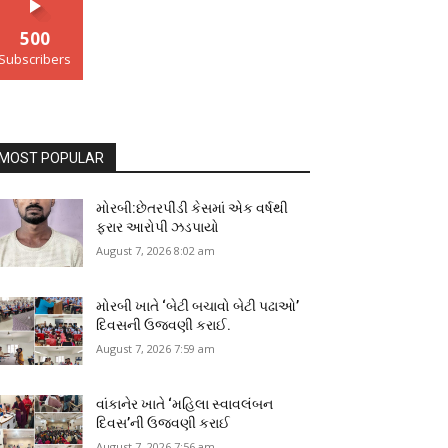
500
Subscribers
MOST POPULAR
મોરબી:છેતરપીંડી કેસમાં એક વર્ષથી
ફરાર આરોપી ઝડપાયો
August 7, 2026 8:02 am
મોરબી ખાતે ‘બેટી બચાવો બેટી પઢાઓ’
દિવસની ઉજવણી કરાઈ.
August 7, 2026 7:59 am
વાંકાનેર ખાતે ‘મહિલા સ્વાવલંબન
દિવસ’ની ઉજવણી કરાઈ
August 7, 2026 7:56 am