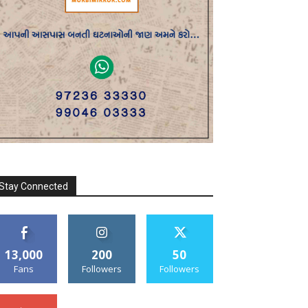
Stay Connected
13,000
200
50
Fans
Followers
Followers