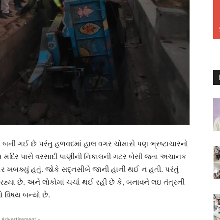
ત બની ગઈ છે પરંતુ હળવદમાં હાલ વગર ચોમાસે પણ ભ્રષ્ટાચારનો
શુરામ મંદિર પાસે વરસાદી પાણીની નિકાલની ગટર બેસી જતા અચાનક
ટર ખબક્યું હતું. જોકે સદ્નસીબે જાની હાની થઈ ન હતી. પરંતું
યા છે. અને લોકોમાં ચર્ચા થઈ રહી છે કે, બનાવને લઇ તંત્રની
ો વિષય બન્યો છે.
 Advertisement -