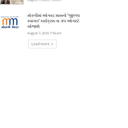
મોરબીમાં ઓગસ્ટ માસનો ‘જીલ્લા
સ્વાગત’ કાર્યક્રમ તા. ૨૫ ઓગસ્ટે
યોજાશે
August 7, 2026 7:54 am
Load more