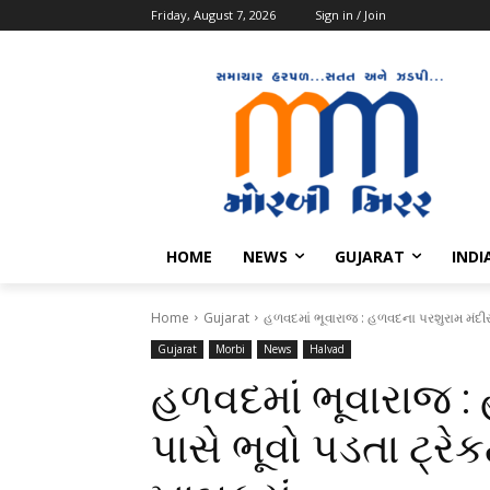
Friday, August 7, 2026
Sign in / Join
HOME
NEWS
GUJARAT
INDI
Home
Gujarat
હળવદમાં ભૂવારાજ : હળવદના પરશુરામ મંદીર 
Gujarat
Morbi
News
Halvad
હળવદમાં ભૂવારાજ :
પાસે ભૂવો પડતા ટ્રે