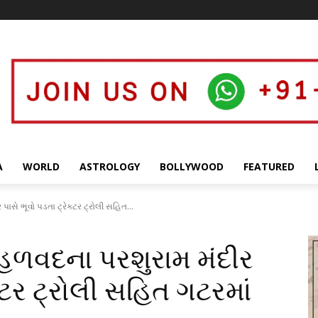
A
WORLD
ASTROLOGY
BOLLYWOOD
FEATURED
પાસે ભૂવો પડતા ટ્રેકટર ટ્રોલી સહિત...
 હળવદના પરશુરામ મંદીર
કટર ટ્રોલી સહિત ગટરમાં