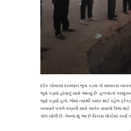
દરેક ચોમાસા દરમ્યાન ભુવા પડવા તો સામાન્ય બાબ
ભૂવો પડ્યો હોવાનું સામે આવ્યું છે. હળવદનાં પર
ભૂવો પડ્યો હતો. જેમાં ત્યાંથી પસાર થઈ રહેલ ટ્રેક
બનાવને પગલે તંત્રની સામે અનેક સવાલો ઉભા થઈ રહ્
પોલ ખોલી છે. તેમજ શું આ છે વિકાસ લોકોમાં ચર્ચા ત
-