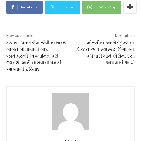
Facebook
Twitter
WhatsApp
Previous article
Next article
ટંકારા : પંતગ લેવા જેવી સામાન્ય
મોરબીમાં આજે જીલ્લાના
બાબતે બોલાચાલી બાદ
ડોક્ટરો અને સ્વાસ્થ્ય વિભાગના
જાતીપ્રત્યે અપમાનિત કરી
કર્મચારીઓને કોરોના રસી
જાનથી મારી નાખવાની ધમકી
આપવામાં આવી
આપ્યાની ફરિયાદ