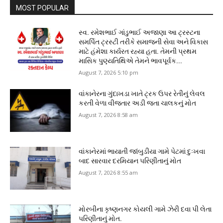
MOST POPULAR
સ્વ. રમેશભાઈ ગાંડુભાઈ અજાણા આ ટ્રસ્ટના
સમર્પિત ટ્રસ્ટી તરીકે સમાજની સેવા અને વિકાસ
માટે હંમેશા કાર્યરત રહ્યા હતા. તેમની પ્રથમ
માસિક પુણ્યતિથિએ તેમને ભાવપૂર્વક...
August 7, 2026 5:10 pm
વાંકાનેરના ગુંદાખડા ખાતે ટ્રક ઉપર રેતીનું લેવલ
કરતી વેળા વીજતાર અડી જતા ચાલકનું મોત
August 7, 2026 8:58 am
વાંકાનેરમાં ભાયાતી જાંબુડીયા ગામે પેટમાં દુઃખવા
બાદ સારવાર દરમિયાન પરિણીતાનું મોત
August 7, 2026 8:55 am
મોરબીના કૃષ્ણનગર કોયલી ગામે ઝેરી દવા પી લેતા
પરિણીતાનું મોત.