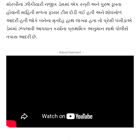
મોરબીના ઝીકીયારી નજીક ડેમમાં એક સ્ત્રી અને પુરુષ ડૂબતા
હોવાની માહિતી મળતા ફાયર ટીમ દોડી ગઈ હતી અને શોધખોળ
આદરી હતી જોકે બંનેના મૃતદેહ હાથ લાગ્યા હતા તો પ્રેમી પંખીડાએ
ડેમમાં ઝંપલાવી આપઘાત કર્યાના પ્રાથમિક અનુમાન સાથે પોલીસે
તપાસ આદરી છે.
- Advertisement -