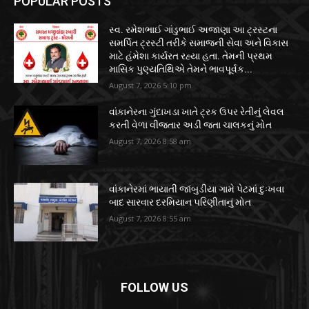
POPULAR POSTS
સ્વ. રમેશભાઈ ગાંડુભાઈ અજાણા આ ટ્રસ્ટના
સમર્પિત ટ્રસ્ટી તરીકે સમાજની સેવા અને વિકાસ
માટે હંમેશા કાર્યરત રહ્યા હતા. તેમની પ્રથમ
માસિક પુણ્યતિથિએ તેમને ભાવપૂર્વક...
August 7, 2026 5:10 pm
વાંકાનેરના ગુંદાખડા ખાતે ટ્રક ઉપર રેતીનું લેવલ
કરતી વેળા વીજતાર અડી જતા ચાલકનું મોત
August 7, 2026 8:58 am
વાંકાનેરમાં ભાયાતી જાંબુડીયા ગામે પેટમાં દુઃખવા
બાદ સારવાર દરમિયાન પરિણીતાનું મોત
August 7, 2026 8:55 am
FOLLOW US