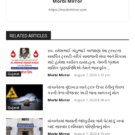
Morbi Mirror
https://morbimirror.com
RELATED ARTICLES
સ્વ. રમેશભાઈ ગાંડુભાઈ અજાણા આ ટ્રસ્ટના
સમર્પિત ટ્રસ્ટી તરીકે સમાજની સેવા અને વિકાસ
માટે હંમેશા કાર્યરત રહ્યા હતા. તેમની પ્રથમ
માસિક પુણ્યતિથિએ તેમને ભાવપૂર્વક...
Gujarat
Morbi Mirror
-
August 7, 2026 5:10 pm
વાંકાનેરના ગુંદાખડા ખાતે ટ્રક ઉપર રેતીનું લેવલ
કરતી વેળા વીજતાર અડી જતા ચાલકનું મોત
Morbi Mirror
-
August 7, 2026 8:58 am
Gujarat
વાંકાનેરમાં ભાયાતી જાંબુડીયા ગામે પેટમાં દુઃખવા
બાદ સારવાર દરમિયાન પરિણીતાનું મોત
Morbi Mirror
-
August 7, 2026 8:55 am