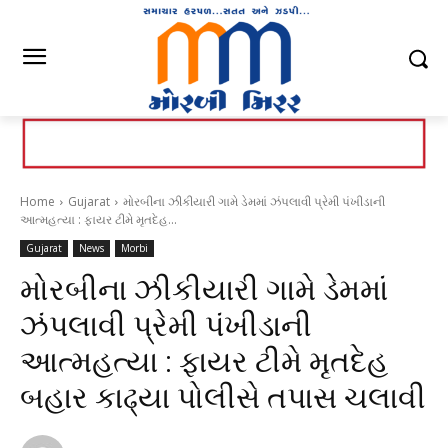
Home
Gujarat
મોરબીના ઝીકીયારી ગામે ડેમમાં ઝંપલાવી પ્રેમી પંખીડાની
આત્મહત્યા : ફાયર ટીમે મૃતદેહ...
Gujarat
News
Morbi
મોરબીના ઝીકીયારી ગામે ડેમમાં
ઝંપલાવી પ્રેમી પંખીડાની
આત્મહત્યા : ફાયર ટીમે મૃતદેહ
બહાર કાઢ્યા પોલીસે તપાસ ચલાવી