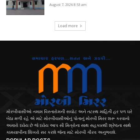
August 7, 2026 8:53 am
Load more
મોરબીવાસીઓ તમામ વિસ્તારોમની સચોટ અને તટસ્થ માહિતી હર પળ ઘરે
બેઠા મળી રહે એ માટે મોરબીવાસીઓનું પોતાનું મોરબી મિરર શરૂ કરવાનો
અમારો ધ્યેય છે જે ધ્યેય આપ સૌ મિત્રોના સાથ સહકારથી શ્રેષ્ઠતા સાથે
કામયાબીના શિખરો સર કરશે જેના માટે મોરબી ગૌરવ અનુભવશે.