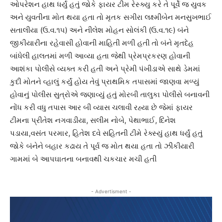
ઓપરેશન હાથ ધર્યું હતું જોકે ફાયર ટીમ રેસ્ક્યુ કરે તે પૂર્વે જ યુવક
અને યુવતીના મોત થયા હતા તો મૃતક સગીરા લક્ષ્મીબેન મનસુખભાઈ
સતાલીયા (ઉ.વ.૧૫) અને નીલેશ મોહન સોલંકી (ઉ.વ.૧૯) બંને
જીકીયારીના રહેવાસી હોવાની માહિતી મળી હતી તો બંને મૃતદેહ
બાંધેલી હાલતમાં મળી આવ્યા હતા જેથી પ્રેમપ્રકરણ હોવાની
આશંકા પોલીસે વ્યક્ત કરી હતી અને પ્રેમી પંખીડાએ સાથે ડેમમાં
કુદી મોતને વ્હાલું કર્યું હોય તેવું પ્રાથમિક તપાસમાં જાણવા મળ્યું
હોવાનું પોલીસ સુત્રોએ જણાવ્યું હતું મોરબી તાલુકા પોલીસે બનાવની
નોંધ કરી વધુ તપાસ આર બી વ્યાસ ચલાવી રહ્યા છે જેમાં ફાયર
ટીમના પ્રીતેશ નગવાડીયા, સલીમ નોબે, પેથાભાઈ, દિનેશ
પડાયા,વસંત પરમાર, હિતેશ દવે સહિતની ટીમે રેક્સ્યું હાથ ધર્યું હતું
જોકે બંનેને બહાર કઢાય તે પૂર્વ જ મોત થયા હતા તો ઝીકીયારી
ગામમાં બે આપઘાતના બનાવથી ચકચાર મચી હતી
- Advertisment -