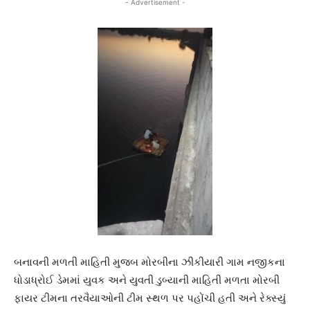
- Advertisement -
બનાવની મળતી માહિતી મુજબ મોરબીના ઝીકીયારી ગામ નજીકના
ધોડાધ્રોઈ ડેમમાં યુવક અને યુવતી ડુબ્યાની માહિતી મળતા મોરબી
ફાયર ટીમના તરવૈયાઓની ટીમ સ્થળ પર પહોંચી હતી અને રેક્સ્યું