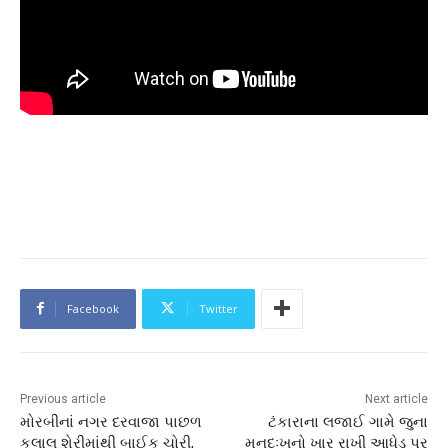
Facebook
Twitter
Previous article
Next article
મોરબીનાં નગર દરવાજા પાછળ
ટંકારાના લજાઈ ગામે જુના
કલાલ શેરીમાંથી બાઈક ચોરી,
મનદુઃખનો ખાર રાખી આધેડ પર