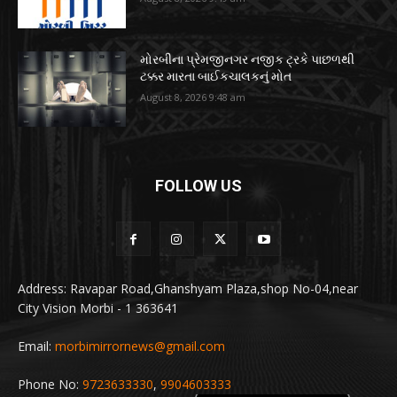
મોરબીના પ્રેમજીનગર નજીક ટ્રકે પાછળથી
ટક્કર મારતા બાઈકચાલકનું મોત
August 8, 2026 9:48 am
FOLLOW US
Address: Ravapar Road,Ghanshyam Plaza,shop No-04,near
City Vision Morbi - 1 363641
Email:
morbimirrornews@gmail.com
Phone No:
9723633330
,
9904603333