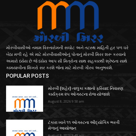
મોરબીવાસીઓ તમામ વિસ્તારોમની સચોટ અને તટસ્થ માહિતી હર પળ ઘરે
બેઠા મળી રહે એ માટે મોરબીવાસીઓનું પોતાનું મોરબી મિરર શરૂ કરવાનો
અમારો ધ્યેય છે જે ધ્યેય આપ સૌ મિત્રોના સાથ સહકારથી શ્રેષ્ઠતા સાથે
કામયાબીના શિખરો સર કરશે જેના માટે મોરબી ગૌરવ અનુભવશે.
POPULAR POSTS
મોરબી (શહેર) તાલુકા કક્ષાનો ફરિયાદ નિવારણ
કાર્યક્રમ ૨૫ ઓગસ્ટના રોજ યોજાશે
August 8, 2026 9:50 am
ટંકારા ખાતે ૧૧ ઓગસ્ટના ઔદ્યોગિક ભરતી
મેળાનું આયોજન
August 8, 2026 9:49 am