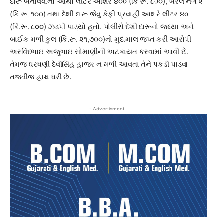
દારૂ બનાવવાનો આથો લીટર આશરે ૪૦૦ (કિં.રૂ. ૮૦૦), બેરલ નંગ ૨
(કિં.રૂ. ૧૦૦) તથા દેશી દારૂ જેવુ કેફી પ્રવાહી આશરે લીટર ૪૦
(કિં.રૂ. ૮૦૦) ઝડપી પાડ્યો હતો. પોલીસે દેશી દારૂનો જથ્થા અને
બાઈક મળી કુલ (કિં.રૂ. ૨૧,૭૦૦)નો મુદામાલ જપ્ત કરી આરોપી
અરવિંદભાઇ અજુભાઇ સોમાણીની અટકાયત કરવામાં આવી છે.
તેમજ ઘરધણી દેવીસિંહ હાજર ન મળી આવતા તેને પકડી પાડવા
તજવીજ હાથ ધરી છે.
- Advertisment -