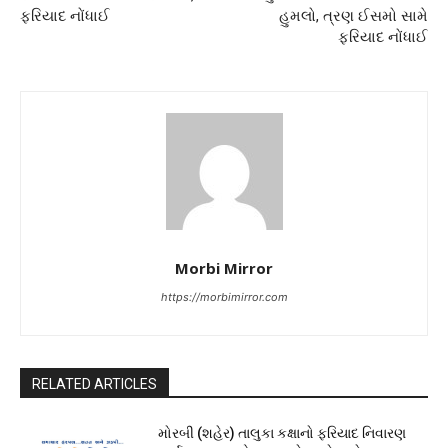
ફરિયાદ નોંધાઈ
હુમલો, ત્રણ ઈસમો સામે
ફરિયાદ નોંધાઈ
Morbi Mirror
https://morbimirror.com
RELATED ARTICLES
મોરબી (શહેર) તાલુકા કક્ષાનો ફરિયાદ નિવારણ