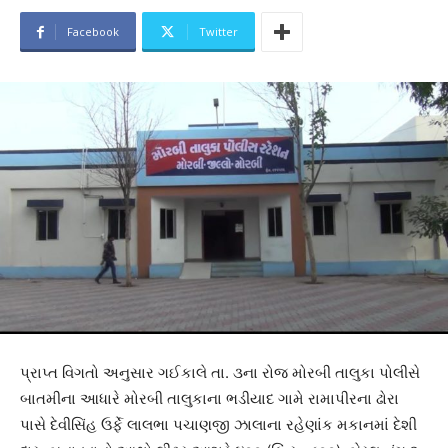
Facebook
Twitter
પ્રાપ્ત વિગતો અનુસાર ગઈકાલે તા. ૩ના રોજ મોરબી તાલુકા પોલીસે
બાતમીના આધારે મોરબી તાલુકાના ભડીયાદ ગામે રામાપીરના ઢોરા
પાસે દેવીસિંહ ઉર્ફે લાલભા પચાણજી ઝાલાના રહેણાંક મકાનમાં દેશી