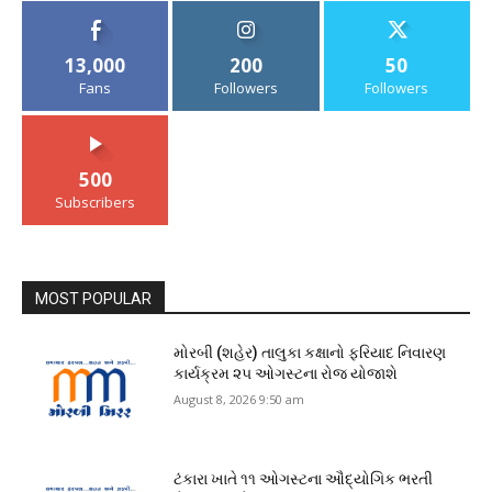
13,000
200
50
Fans
Followers
Followers
500
Subscribers
MOST POPULAR
મોરબી (શહેર) તાલુકા કક્ષાનો ફરિયાદ નિવારણ
કાર્યક્રમ ૨૫ ઓગસ્ટના રોજ યોજાશે
August 8, 2026 9:50 am
ટંકારા ખાતે ૧૧ ઓગસ્ટના ઔદ્યોગિક ભરતી