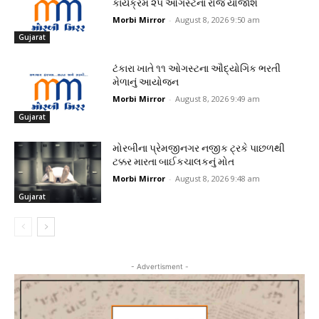
કાર્યક્રમ ૨૫ ઓગસ્ટના રોજ યોજાશે
Morbi Mirror
-
August 8, 2026 9:50 am
Gujarat
ટંકારા ખાતે ૧૧ ઓગસ્ટના ઔદ્યોગિક ભરતી
મેળાનું આયોજન
Morbi Mirror
-
August 8, 2026 9:49 am
Gujarat
મોરબીના પ્રેમજીનગર નજીક ટ્રકે પાછળથી
ટક્કર મારતા બાઈકચાલકનું મોત
Morbi Mirror
-
August 8, 2026 9:48 am
Gujarat
- Advertisment -