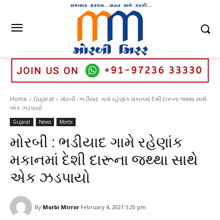
Home
Gujarat
મોરબી : ભડીયાદ ગામે રહેણાંક મકાનમાં દેશી દારૂના જથ્થા સાથે
એક ઝડપાયો
Gujarat
News
Morbi
મોરબી : ભડીયાદ ગામે રહેણાંક
મકાનમાં દેશી દારૂના જથ્થા સાથે
એક ઝડપાયો
By
Morbi Mirror
February 4, 2021 5:20 pm