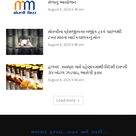
મેળાનું આયોજન
August 8, 2026 9:49 am
મોરબીના પ્રેમજીનગર નજીક ટ્રકે પાછળથી
ટક્કર મારતા બાઈકચાલકનું મોત
August 8, 2026 9:48 am
હળવદ: રાયધ્રા ગામે રહેણાંકમાંથી વિદેશી દારૂની
૩૫ બોટલ ઝડપાઇ, આરોપી ફરાર
August 8, 2026 9:46 am
Load more