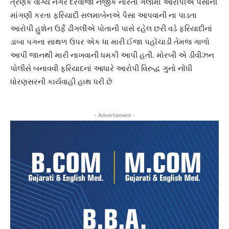
ત્રણેક વાગ્યે નગર દરવાજા નજીક નાસ્તા ગલીમાં આરોપીએ પૈસાની
માંગણી કરતા ફરિયાદી સલમાબેનએ પૈસા આપવાની ના પાડતા
આરોપી હુશેન ઉર્ફે ઢીંગલીએ પોતાની પાસે રહેલ છરી વડે ફરિયાદીનાં
ડાબા પગના સાથળ ઉપર એક ધા મારી ઈજા પહોંચાડી તેમજ ગાળો
આપી જાનથી મારી નાખવાની ધમકી આપી હતી. મોરબી એ ડીવીઝન
પોલીસે બનાવવી ફરિયાદનાં આધારે આરોપી વિરુદ્ધ ગુનો નોંધી
ધોરણસરની કાર્યવાહી હાથ ધરી છે
- Advertisment -