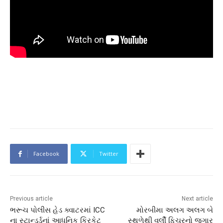
Facebook
Twitter
Previous article
Next article
ભરૂચ પોલીસ હેડ ક્વાટરમાં ICC
મોરબીમા અલગ અલગ બે
ના સ્ટાન્ડર્ડનાં આધુનિક ક્રિકેટ
સ્થળેથી વર્લી ફિચરનો જુગાર