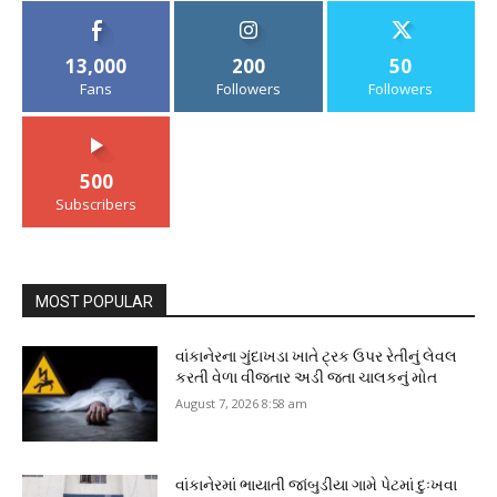
13,000
200
50
Fans
Followers
Followers
500
Subscribers
MOST POPULAR
વાંકાનેરના ગુંદાખડા ખાતે ટ્રક ઉપર રેતીનું લેવલ
કરતી વેળા વીજતાર અડી જતા ચાલકનું મોત
August 7, 2026 8:58 am
વાંકાનેરમાં ભાયાતી જાંબુડીયા ગામે પેટમાં દુઃખવા