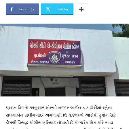
Facebook
Twitter
પ્રાપ્ત વિગતો અનુસાર મોરબી બજાર લાઈન ડાક શેરીમાં રહેતા
સલમાબેન સલીમભાઈ અમલાણી (ઉ.વ.૪૦)એ આરોપી હુશેન ઉફે
ઢીંગલી વિરુદ્ધ પોલીસ ફરિયાદ નોંધાવી છે કે ગઈકાલે બપોરે સાડા