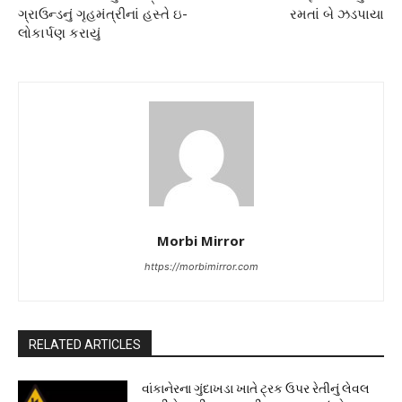
ગ્રાઉન્ડનું ગૃહમંત્રીનાં હસ્તે ઇ-
રમતાં બે ઝડપાયા
લોકાર્પણ કરાયું
Morbi Mirror
https://morbimirror.com
RELATED ARTICLES
વાંકાનેરના ગુંદાખડા ખાતે ટ્રક ઉપર રેતીનું લેવલ