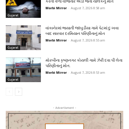
કરતી વેળા વીજતાર અડી જતા ચાલકનું મોત
Morbi Mirror
-
August 7, 2026 8:58 am
Gujarat
વાંકાનેરમાં ભાયાતી જાંબુડીયા ગામે પેટમાં દુઃખવા
બાદ સારવાર દરમિયાન પરિણીતાનું મોત
Morbi Mirror
-
August 7, 2026 8:55 am
Gujarat
મોરબીના કૃષ્ણનગર કોયલી ગામે ઝેરી દવા પી લેતા
પરિણીતાનું મોત.
Morbi Mirror
-
August 7, 2026 8:53 am
Gujarat
- Advertisment -