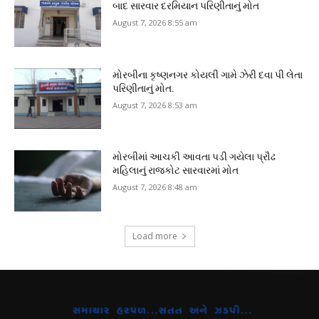
બાદ સારવાર દરમિયાન પરિણીતાનું મોત
August 7, 2026 8:55 am
મોરબીના કૃષ્ણનગર કોયલી ગામે ઝેરી દવા પી લેતા
પરિણીતાનું મોત.
August 7, 2026 8:53 am
મોરબીમાં આચકી આવતા પડી ગયેલા પ્રૌઢ
મહિલાનું રાજકોટ સારવારમાં મોત
August 7, 2026 8:48 am
Load more