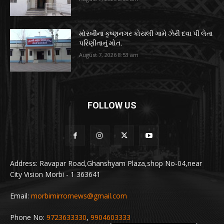
મોરબીના કૃષ્ણનગર કોયલી ગામે ઝેરી દવા પી લેતા
પરિણીતાનું મોત.
August 7, 2026 8:53 am
FOLLOW US
Address: Ravapar Road,Ghanshyam Plaza,shop No-04,near
City Vision Morbi - 1 363641
Email:
morbimirrornews@gmail.com
Phone No:
9723633330
,
9904603333