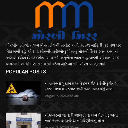
મોરબીવાસીઓ તમામ વિસ્તારોમની સચોટ અને તટસ્થ માહિતી હર પળ ઘરે
બેઠા મળી રહે એ માટે મોરબીવાસીઓનું પોતાનું મોરબી મિરર શરૂ કરવાનો
અમારો ધ્યેય છે જે ધ્યેય આપ સૌ મિત્રોના સાથ સહકારથી શ્રેષ્ઠતા સાથે
કામયાબીના શિખરો સર કરશે જેના માટે મોરબી ગૌરવ અનુભવશે.
POPULAR POSTS
વાંકાનેરના ગુંદાખડા ખાતે ટ્રક ઉપર રેતીનું લેવલ
કરતી વેળા વીજતાર અડી જતા ચાલકનું મોત
August 7, 2026 8:58 am
વાંકાનેરમાં ભાયાતી જાંબુડીયા ગામે પેટમાં દુઃખવા
બાદ સારવાર દરમિયાન પરિણીતાનું મોત
August 7, 2026 8:55 am