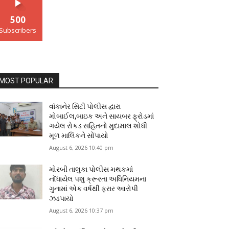
500
Subscribers
MOST POPULAR
વાંકાનેર સિટી પોલીસ દ્વારા
મોબાઈલ,બાઇક અને સાયબર ફ્રોડમાં
ગયેલ રોકડ સહિતનો મુદામાલ શોધી
મૂળ માલિકને સોંપાયો
August 6, 2026 10:40 pm
મોરબી તાલુકા પોલીસ મથકમાં
નોંધાયેલ પશુ ક્રૂરતા અધિનિયમના
ગુનામાં એક વર્ષથી ફરાર આરોપી
ઝડપાયો
August 6, 2026 10:37 pm