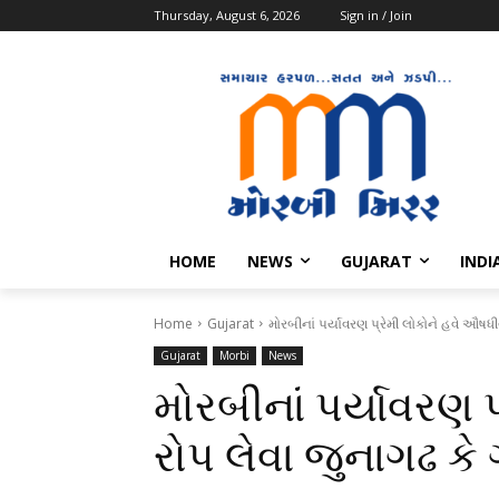
Thursday, August 6, 2026
Sign in / Join
HOME
NEWS
GUJARAT
INDI
Home
Gujarat
મોરબીનાં પર્યાવરણ પ્રેમી લોકોને હવે ઔષધી
Gujarat
Morbi
News
મોરબીનાં પર્યાવરણ 
રોપ લેવા જુનાગઢ કે