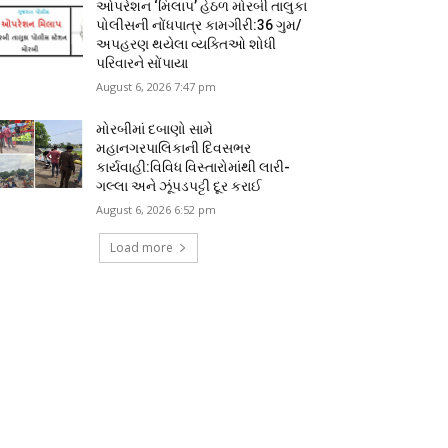
ઓપરેશન ‘મિલાપ’ હેઠળ મોરબી તાલુકા
પોલીસની નોંધપાત્ર કામગીરી:36 ગુમ/
અપહરણ થયેલા વ્યક્તિઓ શોધી
પરિવારને સોંપાયા
August 6, 2026 7:47 pm
મોરબીમાં દબાણો સામે
મહાનગરપાલિકાની દિવસભર
કાર્યવાહી:વિવિધ વિસ્તારોમાંથી લારી-
ગલ્લા અને ઝૂંપડપટ્ટી દૂર કરાઈ
August 6, 2026 6:52 pm
Load more