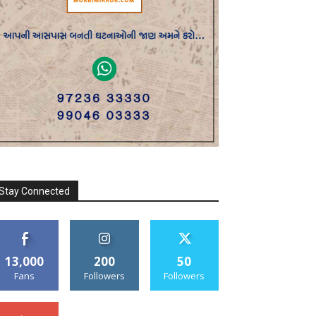
Stay Connected
13,000
200
50
Fans
Followers
Followers