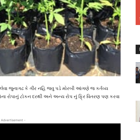
લેવા જુનાગઢ કે ગીર નહિ જવુ પડે મોરબી આંગણે જ કર્તવ્ય
ક્ષોના રોપાનું ટોકન દરથી અને અન્ય રોપ નું ફ્રિ વિતરણ પણ કરવા
 Advertisement -