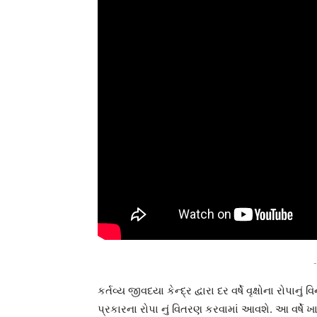
-
કર્તવ્ય જીવદયા કેન્દ્ર દ્વારા દર વર્ષે વૃક્ષોના રોપ
પ્રકારના રોપા નું વિતરણ કરવામાં આવશે. આ વર્ષે 