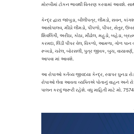
મોરબીમાં ટોકન ભાવથી વિતરણ કરવામાં આવશે. સા
કેન્દ્ર દ્વારા જાંબુડા, બીલીપત્ર, લીમડો, સવન, ક
આસોપાલવ, મીઠો લીમડો, પીપળો, પીપર, સેતુર, ઉંબ
શિવલિંગી, અરીઠા, કોઠા, મીંઢોલ, મહુડો, બહેડા, બ્
કરમદા, લિંડી પીપર વેલ, વિકળો, આમળા, ગોળ પાન વાળ
રૂખડો, ચરેલ, બોરસલી, પુત્ર જીવક, બુચ, વાયાવર્ણ
આપવા માં આવશે.
આ રોપાઓ કર્તવ્ય જીવદયા કેન્દ્ર, રવાપર ઘુનડા રોડ
રોપાઓ લેવા આવતા વ્યક્તિએ પોતાનું વાહન અને રોપ
પાલન કરવું જરૂરી રહેશે. વધુ માહિતી માટે મો. 757