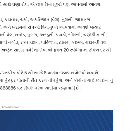
થે સાથે ઘણા રોપા એકદમ વિનામૂલ્યે પણ આપવામાં આવશે.
ાંગશા, કંચનાર, ચંપો, અપરિજાત (વેલ), તુલસી, જામફળ,
રો અને બદામનાં રોપઓ વિનામુલ્યે આપવામાં આવશે જ્યારે
રહ્મની વેલ, નગોડ, ગુગળ, અરડૂસી, પબડી, સીમળો, ચણોઠી કાળી,
ી નગોડ, રક્ત ચંદન, પારિજાત, ટીમરું, કંદમ્બ, રાદારૂડી વેલ,
, અર્જુન સાદાડ વગેરેનાં રોપાઓ ફક્ત 20 રૂપિયા ના ટોકન દર થી
 પરથી બપોરે 5 થી સાંજે 8 વાગ્યા દરમ્યાન મેળવી શકાશે.
ા હેરફેર પોતાની રીતે કરવાની રહેશે. અને કોરોના ગાઈડલાઈન નું
4868886 પર સંપર્ક કરવા યાદીમાં જણાવાયું છે.
- Advertisment -