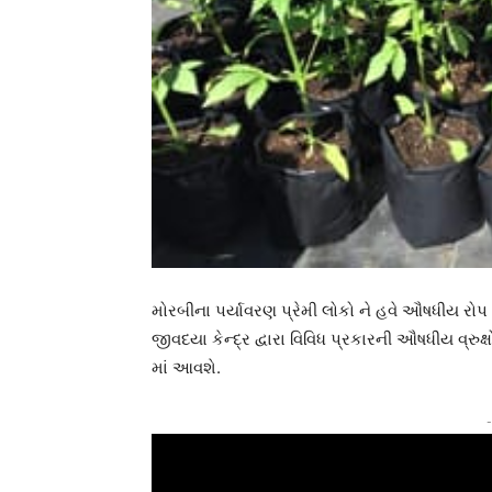
મોરબીના પર્યાવરણ પ્રેમી લોકો ને હવે ઔષધીય રોપ 
જીવદયા કેન્દ્ર દ્વારા વિવિધ પ્રકારની ઔષધીય વ્રુ
માં આવશે.
-