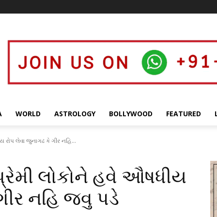
A
WORLD
ASTROLOGY
BOLLYWOOD
FEATURED
ય રોપ લેવા જુનાગઢ કે ગીર નહિ...
પ્રેમી લોકોને હવે ઔષધીય
 ગીર નહિ જવુ પડે