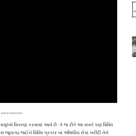
 Advertisement -
ાનું વિનામૂલ્યે વિતરણ કરવામાં આવે છે. તે જ રીતે આ વખતે પણ વિવિધ
ખાસ જૂનાગઢ જઈને વિવિધ પ્રકાર ના ઔષધીય રોપા ખરીદી તેને