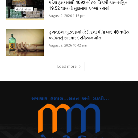
પડેલ ટ્રકમાંથી 4092 બોટલ વિદેશી દારૂ સહિત
19.52 લાખનો મુદ્દામાલ કબ્જે કરાયો
August 9, 2026 1:15 pm
હળવદના બુટવડામાં ઝેરી દવા પીધા બાદ 48 વર્ષીય
વ્યક્તિનું સારવાર દરમિયાન મોત
August 9, 2026 10:42 am
Load more