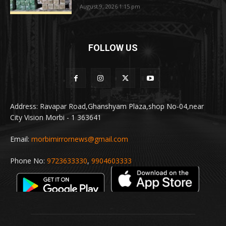
August 9, 2026 1:15 pm
FOLLOW US
Address: Ravapar Road,Ghanshyam Plaza,shop No-04,near
City Vision Morbi - 1 363641
Email:
morbimirrornews@gmail.com
Phone No:
9723633330
,
9904603333