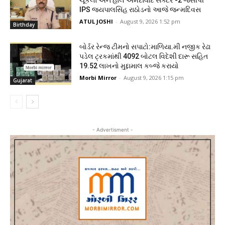
ચૂકેલા અને હાલ અમદાવાદ સેક્ટર -2 જેસીપી
IPS જયપાલસિંહ રાઠોડનો આજે જન્મદિવસ
ATUL JOSHI
-
August 9, 2026 1:52 pm
Birthday
બોર્ડર રેન્જ ટીમનો સપાટો:માળિયા.મી નજીક રેઢા
પડેલ ટ્રકમાંથી 4092 બોટલ વિદેશી દારૂ સહિત
19.52 લાખનો મુદ્દામાલ કબ્જે કરાયો
Morbi Mirror
-
August 9, 2026 1:15 pm
Gujarat
- Advertisment -