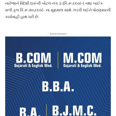
નારેજાને વિદેશી દારૂની બોટલ નંગ ૩ (કિં.રૂ.૯૯૦/-) તથા બાઈક
મળી કુલ કિં.રૂ.૨૦,૯૯૦/- ના મુદ્દામાલ સાથે ઝડપી લઈને ધોરણસરની
કાર્યવાહી હાથ ધરી છે.
- Advertisment -