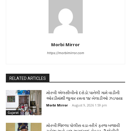
Morbi Mirror
https://morbimirror.com
RELATED ARTICLES
મોરબી એલસીબીનો દરોડો:પાનેલી ગામે વાડીની
ઓરડીમાંથી જુગાર રમતા ૧૪ ખેલાડીઓ ઝડપાયા
Morbi Mirror
-
August 9, 2026 1:59 pm
Gujarat
મોરબી જિલ્લા પોલીસ વડા તરીકે ફરજ બજાવી