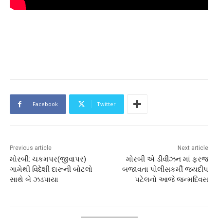
Facebook
Twitter
Previous article
Next article
મોરબી: ચકમપર(જીવાપર)
મોરબી એ ડીવીઝન માં ફરજ
ગામેથી વિદેશી દારૂની બોટલો
બજાવતા પોલીસકર્મી જયદીપ
સાથે બે ઝડપાયા
પટેલનો આજે જન્મદિવસ