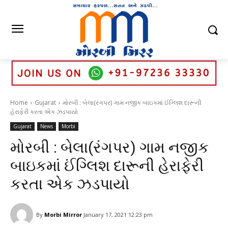
Home
Gujarat
મોરબી : બેલા(રંગપર) ગામ નજીક બાઇકમાં ઈંગ્લિશ દારૂની
હેરાફેરી કરતા એક ઝડપાયો
Gujarat
News
Morbi
મોરબી : બેલા(રંગપર) ગામ નજીક
બાઇકમાં ઈંગ્લિશ દારૂની હેરાફેરી
કરતા એક ઝડપાયો
By
Morbi Mirror
January 17, 2021 12:23 pm