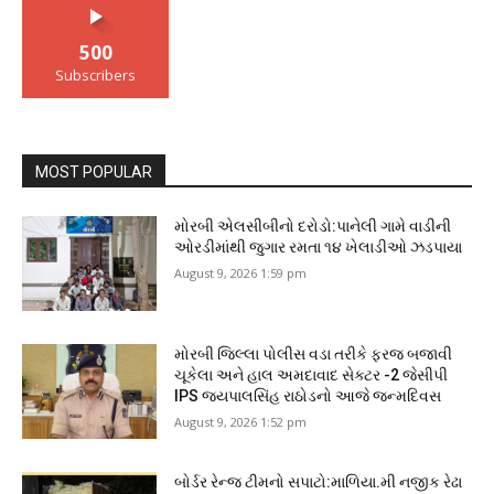
500
Subscribers
MOST POPULAR
મોરબી એલસીબીનો દરોડો:પાનેલી ગામે વાડીની
ઓરડીમાંથી જુગાર રમતા ૧૪ ખેલાડીઓ ઝડપાયા
August 9, 2026 1:59 pm
મોરબી જિલ્લા પોલીસ વડા તરીકે ફરજ બજાવી
ચૂકેલા અને હાલ અમદાવાદ સેક્ટર -2 જેસીપી
IPS જયપાલસિંહ રાઠોડનો આજે જન્મદિવસ
August 9, 2026 1:52 pm
બોર્ડર રેન્જ ટીમનો સપાટો:માળિયા.મી નજીક રેઢા