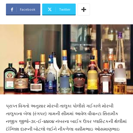
Facebook
Twitter
પ્રાપ્ત વિગતો અનુસાર મોરબી તાલુકા પોલીસે ગઈકાલે મોરબી
તાલુકાના બેલા (રંગપર) ગામની સીમમાં આવેલ વીવાન્ટા સિરામીક
નજીક જીજે-૩૬-ઈ-૪૪૦૪ નંબરના બાઈક ઉપર પ્લાસ્ટિકની થેલીમાં
ઈંગ્લિશ દારૂની બોટલો લઈને નીકળેલા વસીમભાઇ ઓસમાણભાઇ