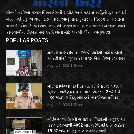
મોરબીવાસીઓ તમામ વિસ્તારોમની સચોટ અને તટસ્થ માહિતી હર પળ ઘરે
બેઠા મળી રહે એ માટે મોરબીવાસીઓનું પોતાનું મોરબી મિરર શરૂ કરવાનો
અમારો ધ્યેય છે જે ધ્યેય આપ સૌ મિત્રોના સાથ સહકારથી શ્રેષ્ઠતા સાથે
કામયાબીના શિખરો સર કરશે જેના માટે મોરબી ગૌરવ અનુભવશે.
POPULAR POSTS
મોરબી એલસીબીનો દરોડો:પાનેલી ગામે વાડીની
ઓરડીમાંથી જુગાર રમતા ૧૪ ખેલાડીઓ ઝડપાયા
August 9, 2026 1:59 pm
મોરબી જિલ્લા પોલીસ વડા તરીકે ફરજ બજાવી
ચૂકેલા અને હાલ અમદાવાદ સેક્ટર -2 જેસીપી
IPS જયપાલસિંહ રાઠોડનો આજે જન્મદિવસ
August 9, 2026 1:52 pm
બોર્ડર રેન્જ ટીમનો સપાટો:માળિયા.મી નજીક રેઢા
પડેલ ટ્રકમાંથી 4092 બોટલ વિદેશી દારૂ સહિત
19.52 લાખનો મુદ્દામાલ કબ્જે કરાયો