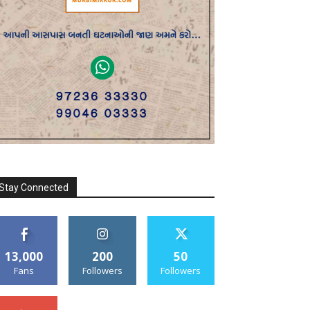
Stay Connected
13,000
200
50
Fans
Followers
Followers