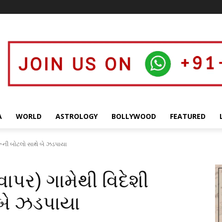
A
WORLD
ASTROLOGY
BOLLYWOOD
FEATURED
રૂની બોટલો સાથે બે ઝડપાયા
પર) ગામેથી વિદેશી
 બે ઝડપાયા