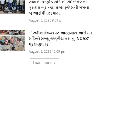
લાખની ઘરફોડ ચોરીનો ભેદ ઉકેલતી
ક્રાઇમ બ્રાન્ચ: મધ્યપ્રદેશની ગેંગના
બે આરોપી ઝડપાયા
August 5, 2026 8:09 pm
મોરબીના વેજલપર આયુષ્માન આરોગ્ય
મંદિરને મળ્યું રાષ્ટ્રીય કક્ષાનું ‘NQAS’
પ્રમાણપત્ર
August 5, 2026 12:09 pm
Load more