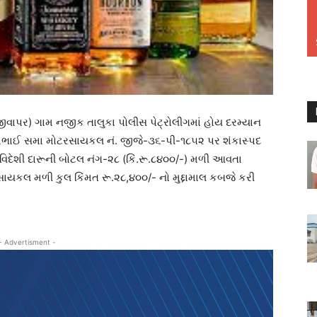
ીવાપર) ગામ નજીક તાલુકા પોલીસ પેટ્રોલીગમાં હોય દરમ્યાન
ઈ સમા મોટરસાયકલ નં. જીજે-૩૬-પી-૧૮૫૨ પર શંકાસ્પદ
 વિદેશી દારૂની બોટલ નંગ-૨૮ (કિં.રૂ.૮૪૦૦/-) મળી આવતા
ાયકલ મળી કુલ કિંમત રૂ.૨૮,૪૦૦/- નો મુદ્દામાલ કબજે કરી
- Advertisment -