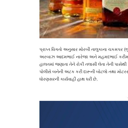
પ્રાપ્ત વિગતો અનુસાર મોરબી તાલુકાના ચકમપર (જ
અરબાઝ આદમભાઈ નારેજા અને મહમદભાઈ કરીમભા
હાલતમાં જણાતા તેને રોકી તલાસી લેતા તેની પાસેથી
પોલીસે બનેની અટક કરી દારૂની બોટલો તથા મોટરસ
ધોરણસરની કાર્યવાહી હાથ ધરી છે.