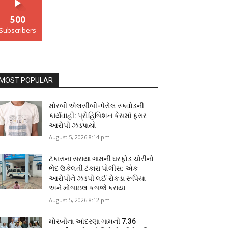
500
Subscribers
MOST POPULAR
મોરબી એલસીબી-પેરોલ સ્ક્વોડની
કાર્યવાહી: પ્રોહિબિશન કેસમાં ફરાર
આરોપી ઝડપાયો
August 5, 2026 8:14 pm
ટંકારાના સરાયા ગામની ઘરફોડ ચોરીનો
ભેદ ઉકેલતી ટંકારા પોલીસ: એક
આરોપીને ઝડપી લઈ રોકડા રૂપિયા
અને મોબાઇલ કબજે કરાયા
August 5, 2026 8:12 pm
મોરબીના આંદરણા ગામની ₹7.36