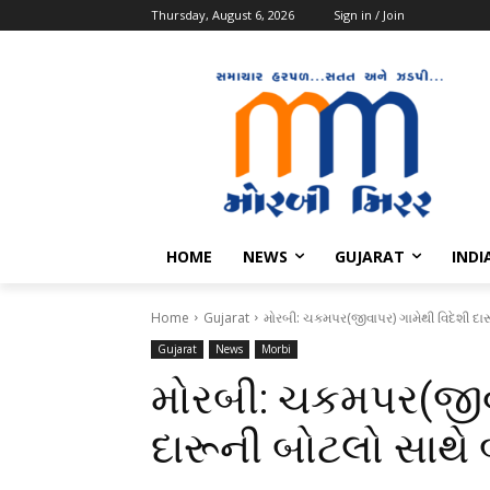
Thursday, August 6, 2026
Sign in / Join
HOME
NEWS
GUJARAT
INDI
Home
Gujarat
મોરબી: ચકમપર(જીવાપર) ગામેથી વિદેશી દા
Gujarat
News
Morbi
મોરબી: ચકમપર(જીવા
દારૂની બોટલો સાથે