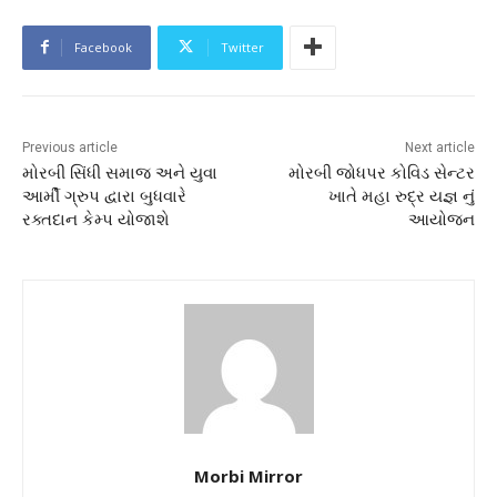
Facebook
Twitter
Previous article
Next article
મોરબી સિંધી સમાજ અને યુવા
મોરબી જોધપર કોવિડ સેન્ટર
આર્મી ગ્રુપ દ્વારા બુધવારે
ખાતે મહા રુદ્ર યજ્ઞ નું
રક્તદાન કેમ્પ યોજાશે
આયોજન
Morbi Mirror