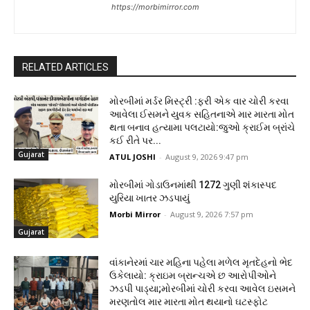
https://morbimirror.com
RELATED ARTICLES
મોરબીમાં મર્ડર મિસ્ટ્રી :ફરી એક વાર ચોરી કરવા
આવેલા ઈસમને યુવક સહિતનાએ માર મારતા મોત
થતા બનાવ હત્યામા પલટાયો:જુઓ ક્રાઈમ બ્રાંચે
કઈ રીતે પર...
Gujarat
ATUL JOSHI
-
August 9, 2026 9:47 pm
મોરબીમાં ગોડાઉનમાંથી 1272 ગુણી શંકાસ્પદ
યુરિયા ખાતર ઝડપાયું
Morbi Mirror
-
August 9, 2026 7:57 pm
Gujarat
વાંકાનેરમાં ચાર મહિના પહેલા મળેલ મૃતદેહનો ભેદ
ઉકેલાયો: ક્રાઇમ બ્રાન્ચએ છ આરોપીઓને
ઝડપી પાડ્યા;મોરબીમાં ચોરી કરવા આવેલ ઇસમને
મરણતોલ માર મારતા મોત થયાનો ઘટસ્ફોટ