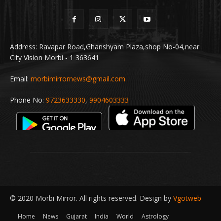
Address: Ravapar Road,Ghanshyam Plaza,shop No-04,near
City Vision Morbi - 1 363641
Email:
morbimirrornews@gmail.com
Phone No:
9723633330
,
9904603333
© 2020 Morbi Mirror. All rights reserved. Design by
Vgotweb
Home
News
Gujarat
India
World
Astrology