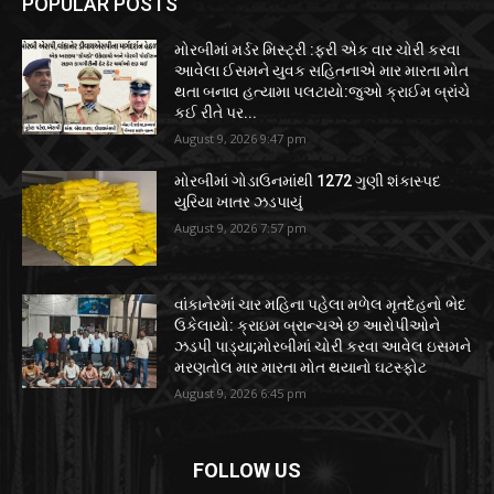
POPULAR POSTS
મોરબીમાં મર્ડર મિસ્ટ્રી :ફરી એક વાર ચોરી કરવા
આવેલા ઈસમને યુવક સહિતનાએ માર મારતા મોત
થતા બનાવ હત્યામા પલટાયો:જુઓ ક્રાઈમ બ્રાંચે
કઈ રીતે પર...
August 9, 2026 9:47 pm
મોરબીમાં ગોડાઉનમાંથી 1272 ગુણી શંકાસ્પદ
યુરિયા ખાતર ઝડપાયું
August 9, 2026 7:57 pm
વાંકાનેરમાં ચાર મહિના પહેલા મળેલ મૃતદેહનો ભેદ
ઉકેલાયો: ક્રાઇમ બ્રાન્ચએ છ આરોપીઓને
ઝડપી પાડ્યા;મોરબીમાં ચોરી કરવા આવેલ ઇસમને
મરણતોલ માર મારતા મોત થયાનો ઘટસ્ફોટ
August 9, 2026 6:45 pm
FOLLOW US