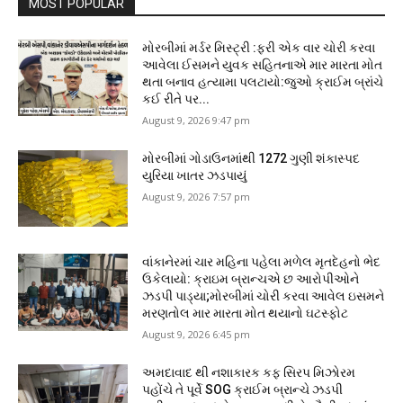
MOST POPULAR
મોરબીમાં મર્ડર મિસ્ટ્રી :ફરી એક વાર ચોરી કરવા
આવેલા ઈસમને યુવક સહિતનાએ માર મારતા મોત
થતા બનાવ હત્યામા પલટાયો:જુઓ ક્રાઈમ બ્રાંચે
કઈ રીતે પર...
August 9, 2026 9:47 pm
મોરબીમાં ગોડાઉનમાંથી 1272 ગુણી શંકાસ્પદ
યુરિયા ખાતર ઝડપાયું
August 9, 2026 7:57 pm
વાંકાનેરમાં ચાર મહિના પહેલા મળેલ મૃતદેહનો ભેદ
ઉકેલાયો: ક્રાઇમ બ્રાન્ચએ છ આરોપીઓને
ઝડપી પાડ્યા;મોરબીમાં ચોરી કરવા આવેલ ઇસમને
મરણતોલ માર મારતા મોત થયાનો ઘટસ્ફોટ
August 9, 2026 6:45 pm
અમદાવાદ થી નશાકારક કફ સિરપ મિઝોરમ
પહોંચે તે પૂર્વે SOG ક્રાઈમ બ્રાન્ચે ઝડપી