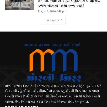
પાડી:અમદાવાદનો અત્યાર સુધીનો સૌથી વધુ પાંચ
હજાર બોટલનો જથ્થો કબ્જે કરાયો
August 9, 2026 6:42 pm
Load more
મોરબીવાસીઓ તમામ વિસ્તારોમની સચોટ અને તટસ્થ માહિતી હર પળ ઘરે
બેઠા મળી રહે એ માટે મોરબીવાસીઓનું પોતાનું મોરબી મિરર શરૂ કરવાનો
અમારો ધ્યેય છે જે ધ્યેય આપ સૌ મિત્રોના સાથ સહકારથી શ્રેષ્ઠતા સાથે
કામયાબીના શિખરો સર કરશે જેના માટે મોરબી ગૌરવ અનુભવશે.