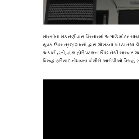
મોરબીના મકરાણીવાસ વિસ્તારમાં અગાઉ મોટર સા
યુવક ઉપર ત્રણ શખ્સો દ્વારા લોખંડના પાઇપ તથા ઢ
અપાઈ હતી, હાલ હોસ્પિટલના બિછાનેથી સારવાર લઈ 
વિરુદ્ધ ફરિયાદ નોંધાવતા પોલીસે આરોપીઓ વિરુદ્ધ ગ
-