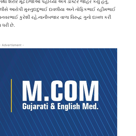
ા શરીરે મૂંઢ ઇજાઓ પહોંચ્યા અંગે ડોક્ટરે જાહેર કર્યું હતું,
ીસે આરોપી મુસ્તુદાદુભાઈ દાવલીયા અને તોફિકભાઈ રહીમભાઈ
વરભાઈ કુરેશી રહે.નાનીબજાર વાળા વિરુદ્ધ ગુનો દાખલ કરી
ધરી છે.
- Advertisment -