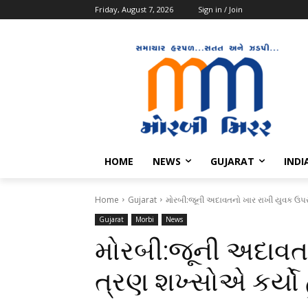
Friday, August 7, 2026
Sign in / Join
HOME
NEWS
GUJARAT
INDI
Home
Gujarat
મોરબી:જૂની અદાવતનો ખાર રાખી યુવક ઉપર 
Gujarat
Morbi
News
મોરબી:જૂની અદાવત
ત્રણ શખ્સોએ કર્યો 