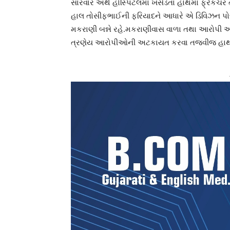
સારવાર અર્થે હોસ્પિટલમાં ખસેડતા હાથમાં ફ્રેકચર તથ
હાલ તોસીફભાઈની ફરિયાદને આધારે એ ડિવિઝન પોલ
મકરાણી બન્ને રહે.મકરાણીવાસ વાળા તથા આરોપી અન
ત્રણેય આરોપીઓની અટકાયત કરવા તજવીજ હાથ 