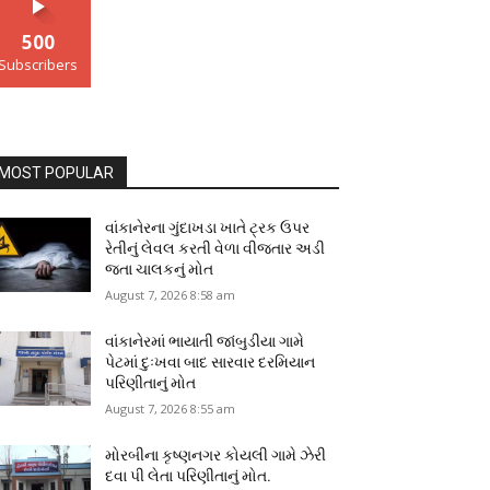
500
Subscribers
MOST POPULAR
વાંકાનેરના ગુંદાખડા ખાતે ટ્રક ઉપર
રેતીનું લેવલ કરતી વેળા વીજતાર અડી
જતા ચાલકનું મોત
August 7, 2026 8:58 am
વાંકાનેરમાં ભાયાતી જાંબુડીયા ગામે
પેટમાં દુઃખવા બાદ સારવાર દરમિયાન
પરિણીતાનું મોત
August 7, 2026 8:55 am
મોરબીના કૃષ્ણનગર કોયલી ગામે ઝેરી
દવા પી લેતા પરિણીતાનું મોત.