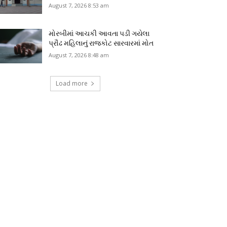
August 7, 2026 8:53 am
મોરબીમાં આચકી આવતા પડી ગયેલા
પ્રૌઢ મહિલાનું રાજકોટ સારવારમાં મોત
August 7, 2026 8:48 am
Load more