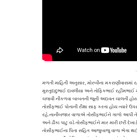
-
મળતી માહિતી અનુસાર, મોરબીના મકરાણીવાસમાં ર
મુસ્તુદાદુભાઈ દાવલીયા અને તોફિકભાઈ રહીમભાઈ
ચલાવી નીકળવા બાબતની જૂની અદાવત ચાલતી હોય ત
તોસીફભાઈ પોતાની રીક્ષા સાફ કરતા હોય ત્યારે ઉ
રહે.નાનીબજાર વાળાએ તોસીફભાઈને ગાળો આપી તેન
અને ઢીકા પાટુ વડે તોસીફભાઈને માર મારી છરી દેખા
તોસીફભાઈના પિતા સહિત આજુબાજુ વાળા ભેગા થઈ જ