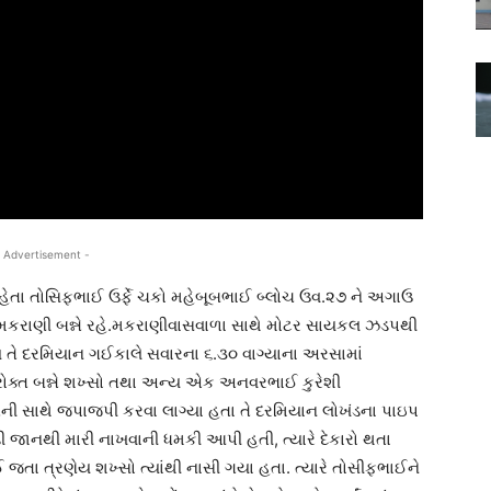
 Advertisement -
હેતા તોસિફભાઈ ઉર્ફે ચકો મહેબૂબભાઈ બ્લોચ ઉવ.૨૭ ને અગાઉ
 મકરાણી બન્ને રહે.મકરાણીવાસવાળા સાથે મોટર સાયકલ ઝડપથી
ે દરમિયાન ગઈકાલે સવારના ૬.૩૦ વાગ્યાના અરસામાં
પરોક્ત બન્ને શખ્સો તથા અન્ય એક અનવરભાઈ કુરેશી
ી સાથે જપાજપી કરવા લાગ્યા હતા તે દરમિયાન લોખંડના પાઇપ
ડી જાનથી મારી નાખવાની ધમકી આપી હતી, ત્યારે દેકારો થતા
તા ત્રણેય શખ્સો ત્યાંથી નાસી ગયા હતા. ત્યારે તોસીફભાઈને