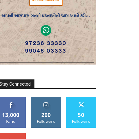
Stay Connected
13,000
200
50
Fans
Followers
Followers