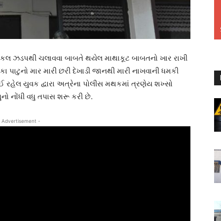
યકલ ઝડપથી ચલાવવા બાબતે થયેલ માથાકૂટ બાબતનો ખાર રાખી
ીકા પાટુનો માર મારી છરી દેખાડી જાનથી મારી નાખવાની ધમકી
રહેલ યુવક દ્વારા અત્રેના પોલીસ મથકમાં ત્રણેય શખ્સો
ુનો નોંધી વધુ તપાસ શરૂ કરી છે.
 Advertisement -