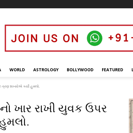
A
WORLD
ASTROLOGY
BOLLYWOOD
FEATURED
ત્રણ શખ્સોએ કર્યો હુમલો.
નો ખાર રાખી યુવક ઉપર
હુમલો.