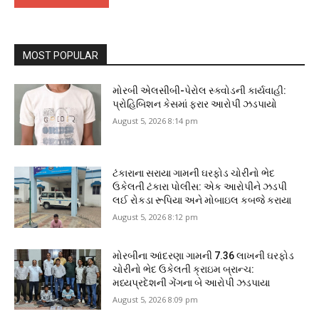
MOST POPULAR
મોરબી એલસીબી-પેરોલ સ્ક્વોડની કાર્યવાહી:
પ્રોહિબિશન કેસમાં ફરાર આરોપી ઝડપાયો
August 5, 2026 8:14 pm
ટંકારાના સરાયા ગામની ઘરફોડ ચોરીનો ભેદ
ઉકેલતી ટંકારા પોલીસ: એક આરોપીને ઝડપી
લઈ રોકડા રૂપિયા અને મોબાઇલ કબજે કરાયા
August 5, 2026 8:12 pm
મોરબીના આંદરણા ગામની ₹7.36 લાખની ઘરફોડ
ચોરીનો ભેદ ઉકેલતી ક્રાઇમ બ્રાન્ચ:
મધ્યપ્રદેશની ગેંગના બે આરોપી ઝડપાયા
August 5, 2026 8:09 pm