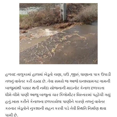
હળવદ તાલુકામાં હાલમાં ખેડૂતો ચણા, ઘઉં ,જીરું, ધાણાના પાક ઉપાડી
તલનું વાવેતર કરી રહ્યા છે. તેવા સમયે જ આજે ઘનશ્યામગઢ ગામની
બાજુમાંથી પસાર થતી નર્મદા યોજનાની માઇનોર કેનાલ છલકાતા
ધીમે-ધીમે પાણી આજુ બાજુના ચાર કિલોમીટર વિસ્તારમાં પહોંચી ગયું
હતું.ખાસ કરીને કેનાલના છલકાયેલા પાણીને કારણે તલનું વાવેતર
કરનાર ખેડૂતોને નુકશાની સહન કરવી પડે તેવી સ્થિતિ નિર્માણ થવા
પામી છે.