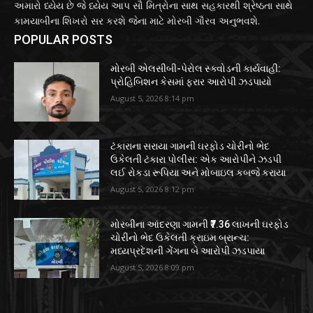
અમારો ધ્યેય છે જે ધ્યેય આપ સૌ મિત્રોના સાથ સહકારથી શ્રેષ્ઠતા સાથે
કામયાબીના શિખરો સર કરશે જેના માટે મોરબી ગૌરવ અનુભવશે.
POPULAR POSTS
મોરબી એલસીબી-પેરોલ સ્ક્વોડની કાર્યવાહી:
પ્રોહિબિશન કેસમાં ફરાર આરોપી ઝડપાયો
August 5, 2026 8:14 pm
ટંકારાના સરાયા ગામની ઘરફોડ ચોરીનો ભેદ
ઉકેલતી ટંકારા પોલીસ: એક આરોપીને ઝડપી
લઈ રોકડા રૂપિયા અને મોબાઇલ કબજે કરાયા
August 5, 2026 8:12 pm
મોરબીના આંદરણા ગામની ₹7.36 લાખની ઘરફોડ
ચોરીનો ભેદ ઉકેલતી ક્રાઇમ બ્રાન્ચ:
મધ્યપ્રદેશની ગેંગના બે આરોપી ઝડપાયા
August 5, 2026 8:09 pm