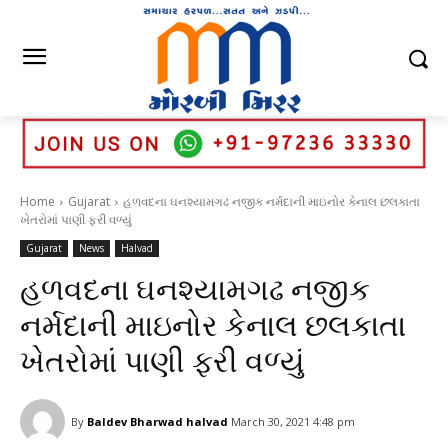
Home
Gujarat
હળવદના ઘનશ્યામગઢ નજીક નર્મદાની માઇનોર કેનાલ છલકાતા
ખેતરોમાં પાણી ફરી વળ્યું
Gujarat
News
Halvad
હળવદના ઘનશ્યામગઢ નજીક
નર્મદાની માઇનોર કેનાલ છલકાતા
ખેતરોમાં પાણી ફરી વળ્યું
By
Baldev Bharwad halvad
March 30, 2021 4:48 pm