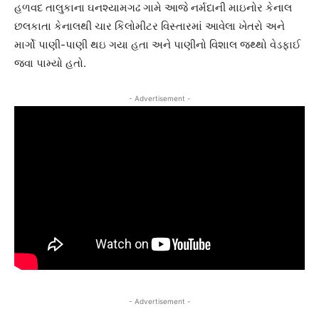
હળવદ તાલુકાના ઘનશ્યામગઢ ગામે આજે નર્મદાની માઇનોર કેનાલ
છલકાતા કેનાલથી ચાર કિલોમીટર વિસ્તારમાં આવેલા ખેતરો અને
માર્ગો પાણી-પાણી થઇ ગયા હતા અને પાણીનો વિશાલ જથ્થો વેડફાઈ
જવા પામ્યો હતો.
- Advertisement -
- Advertisement -