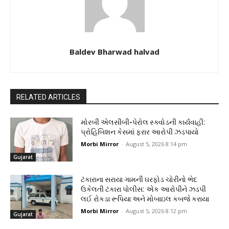
Baldev Bharwad halvad
RELATED ARTICLES
મોરબી એલસીબી-પેરોલ સ્ક્વોડની કાર્યવાહી:
પ્રોહિબિશન કેસમાં ફરાર આરોપી ઝડપાયો
Morbi Mirror
-
August 5, 2026 8:14 pm
Gujarat
ટંકારાના સરાયા ગામની ઘરફોડ ચોરીનો ભેદ
ઉકેલતી ટંકારા પોલીસ: એક આરોપીને ઝડપી
લઈ રોકડા રૂપિયા અને મોબાઇલ કબજે કરાયા
Morbi Mirror
-
August 5, 2026 8:12 pm
Gujarat