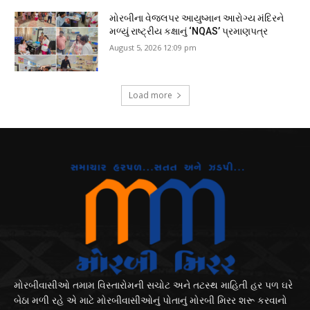
મોરબીના વેજલપર આયુષ્માન આરોગ્ય મંદિરને
મળ્યું રાષ્ટ્રીય કક્ષાનું ‘NQAS’ પ્રમાણપત્ર
August 5, 2026 12:09 pm
Load more
મોરબીવાસીઓ તમામ વિસ્તારોમની સચોટ અને તટસ્થ માહિતી હર પળ ઘરે
બેઠા મળી રહે એ માટે મોરબીવાસીઓનું પોતાનું મોરબી મિરર શરૂ કરવાનો