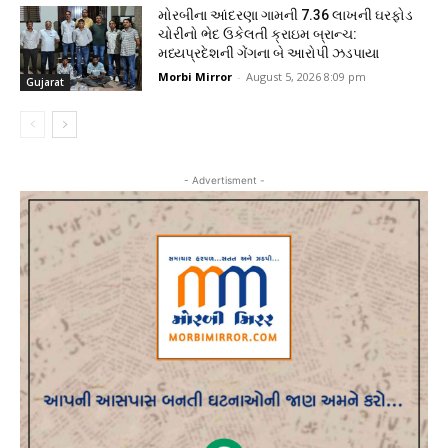
મોરબીના આંદરણા ગામની ₹7.36 લાખની ઘરફોડ
ચોરીનો ભેદ ઉકેલતી ક્રાઇમ બ્રાન્ચ:
મધ્યપ્રદેશની ગેંગના બે આરોપી ઝડપાયા
Morbi Mirror
-
August 5, 2026 8:09 pm
Gujarat
- Advertisment -