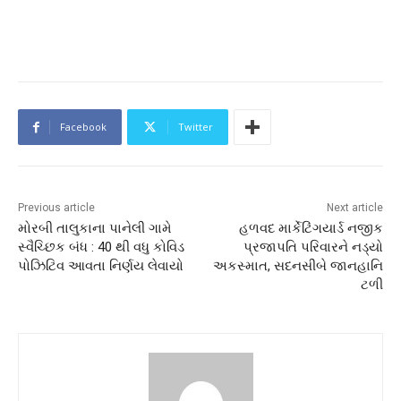
Facebook
Twitter
Previous article
Next article
મોરબી તાલુકાના પાનેલી ગામે
હળવદ માર્કેટિંગયાર્ડ નજીક
સ્વૈચ્છિક બંધ : 40 થી વધુ કોવિડ
પ્રજાપતિ પરિવારને નડ્યો
પોઝિટિવ આવતા નિર્ણય લેવાયો
અકસ્માત, સદનસીબે જાનહાનિ
ટળી