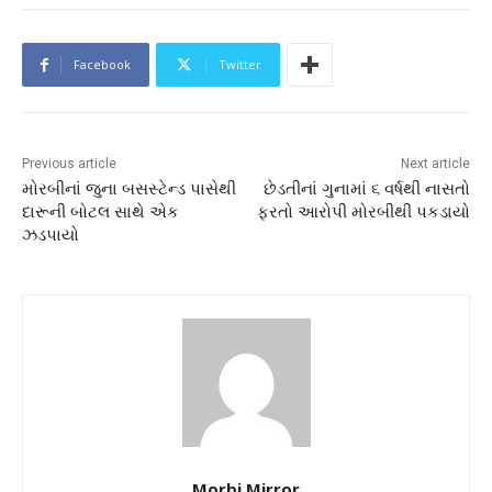
Facebook
Twitter
Previous article
Next article
મોરબીનાં જુના બસસ્ટેન્ડ પાસેથી
છેડતીનાં ગુનામાં ૬ વર્ષથી નાસતો
દારૂની બોટલ સાથે એક
ફરતો આરોપી મોરબીથી પકડાયો
ઝડપાયો
Morbi Mirror