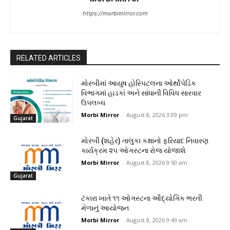
https://morbimirror.com
RELATED ARTICLES
મોરબીમાં આયુષ હોસ્પિટલના ઓર્થોપેડિક
વિભાગમાં હાડકાં અને સાંધાની વિવિધ સારવાર
ઉપલબ્ધ
Morbi Mirror
-
August 8, 2026 3:09 pm
Gujarat
મોરબી (શહેર) તાલુકા કક્ષાનો ફરિયાદ નિવારણ
કાર્યક્રમ ૨૫ ઓગસ્ટના રોજ યોજાશે
Morbi Mirror
-
August 8, 2026 9:50 am
Gujarat
ટંકારા ખાતે ૧૧ ઓગસ્ટના ઔદ્યોગિક ભરતી
મેળાનું આયોજન
Morbi Mirror
-
August 8, 2026 9:49 am