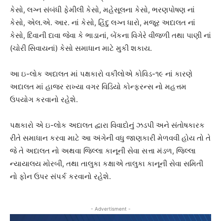
કેસો, લગ્ન સંબંધી ફેમીલી કેસો, મહેસૂલના કેસો, ભરણપોષણ નાં
કેસો, એલ.એ. આર. નાં કેસો, હિંદુ લગ્ન ધારો, મજૂર અદાલત નાં
કેસો, દિવાની દાવા જેવા કે ભાડાનાં, બેંકના વિગેરે વીજળી તથા પાણી નાં
(ચોરી સિવાયનાં) કેસો સમાધાન માટે મુકી શકાય.
આ ઇ-લોક અદાલત માં પક્ષકારો વકીલોએ કોવિડ-૧૯ નાં કારણે
અદાલત માં હાજર રાખ્યા વગર વિડિયો કોન્ફરન્સ નો મહત્તમ
ઉપયોગ કરવાનો રહેશે.
પક્ષકારો એ ઇ-લોક અદાલત દ્વારા વિવાદોનું ઝડપી અને સંતોષકારક
રીતે સમાધાન કરવા માટે આ અંગેની વધુ જાણકારી મેળવવી હોય તો તે
જે તે અદાલત નો અથવા જિલ્લા કાનૂની સેવા સત્તા મંડળ, જિલ્લા
ન્યાયાલય મોરબી, તથા તાલુકા કક્ષાએ તાલુકા કાનૂની સેવા સમિતી
નો ફોન ઉપર સંપર્ક કરવાનો રહેશે.
- Advertisment -