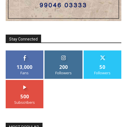
Stay Connected
13,000
200
50
Fans
Followers
Followers
500
Subscribers