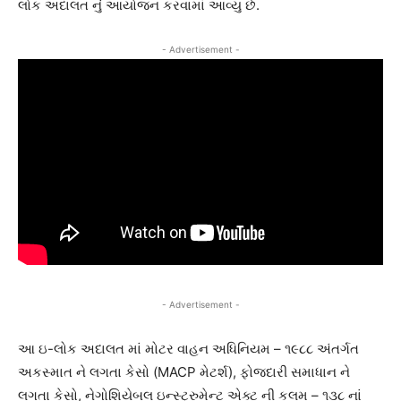
લોક અદાલત નું આયોજન કરવામાં આવ્યુ છે.
- Advertisement -
- Advertisement -
આ ઇ-લોક અદાલત માં મોટર વાહન અધિનિયમ – ૧૯૮૮ અંતર્ગત
અકસ્માત ને લગતા કેસો (MACP મેટર્શ), ફોજદારી સમાધાન ને
લગતા કેસો, નેગોશિયેબલ ઇન્સ્ટ્રુમેન્ટ એક્ટ ની કલમ – ૧૩૮ નાં