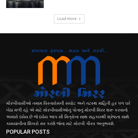
Load more
મોરબીવાસીઓ તમામ વિસ્તારોમની સચોટ અને તટસ્થ માહિતી હર પળ ઘરે
બેઠા મળી રહે એ માટે મોરબીવાસીઓનું પોતાનું મોરબી મિરર શરૂ કરવાનો
અમારો ધ્યેય છે જે ધ્યેય આપ સૌ મિત્રોના સાથ સહકારથી શ્રેષ્ઠતા સાથે
કામયાબીના શિખરો સર કરશે જેના માટે મોરબી ગૌરવ અનુભવશે.
POPULAR POSTS