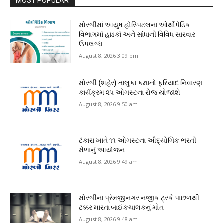
MOST POPULAR
મોરબીમાં આયુષ હોસ્પિટલના ઓર્થોપેડિક
વિભાગમાં હાડકાં અને સાંધાની વિવિધ સારવાર
ઉપલબ્ધ
August 8, 2026 3:09 pm
મોરબી (શહેર) તાલુકા કક્ષાનો ફરિયાદ નિવારણ
કાર્યક્રમ ૨૫ ઓગસ્ટના રોજ યોજાશે
August 8, 2026 9:50 am
ટંકારા ખાતે ૧૧ ઓગસ્ટના ઔદ્યોગિક ભરતી
મેળાનું આયોજન
August 8, 2026 9:49 am
મોરબીના પ્રેમજીનગર નજીક ટ્રકે પાછળથી
ટક્કર મારતા બાઈકચાલકનું મોત
August 8, 2026 9:48 am