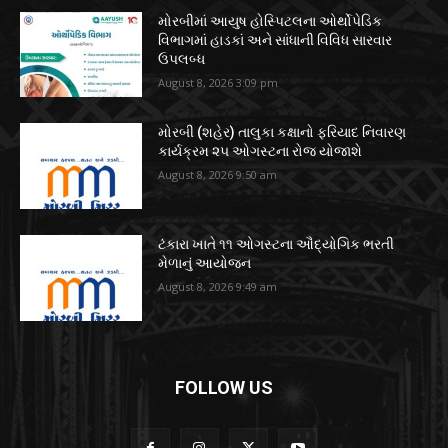
મોરબીમાં આયુષ હોસ્પિટલના ઓર્થોપેડિક
વિભાગમાં હાડકાં અને સાંધાની વિવિધ સારવાર
ઉપલબ્ધ
August 8, 2026 3:09 pm
મોરબી (શહેર) તાલુકા કક્ષાનો ફરિયાદ નિવારણ
કાર્યક્રમ ૨૫ ઓગસ્ટના રોજ યોજાશે
August 8, 2026 9:50 am
ટંકારા ખાતે ૧૧ ઓગસ્ટના ઔદ્યોગિક ભરતી
મેળાનું આયોજન
August 8, 2026 9:49 am
FOLLOW US