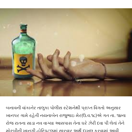
બનાવની વાંકાનેર તાલુકા પોલીસ સ્ટેશનેથી પ્રાપ્ત વિગતો અનુસાર
ખાનપર ગામે રહેતી નયનાબેન રાજુભાઇ મેર(ઉ.વ.૧૮)એ ગત તા. ૧૪ના
રોજ રાતના સાડા નવ વાગ્યા આસપાસ તેના ઘરે ઝેરી દવા પી લેતાં તેને
મોરબીની ખાનગી હોસ્પિટલમાં સારવાર અર્થે દાખલ કરવામાં આવી