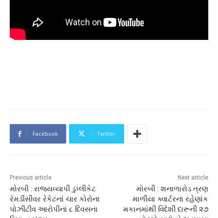
Facebook
Twitter
Previous article
Next article
મોરબી : રાજ્યવ્યાપી ડુપ્લીકેટ
મોરબી : શનાળારોડ ત્રણ
રેમડીસીવર રેકેટનાં ચાર કોરોના
માળીયા ક્વાર્ટરના રહેણાંક
પોઝીટીવ આરોપીનાં ૮ દિવસના
મકાનમાંથી વિદેશી દારૂની ૨૭