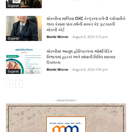
Gujarat
મોરબીના માળિયા CHC કેન્દ્રના વર્ગ-3 કર્મચારીને
લાંચ કેસમાં પાંચ વર્ષની સખત કેદ ફટકારતી
મોરબી કોર્ટ
Morbi Mirror
-
August 8, 2026 5:25 pm
Gujarat
મોરબીમાં આયુષ હોસ્પિટલના ઓર્થોપેડિક
વિભાગમાં હાડકાં અને સાંધાની વિવિધ સારવાર
ઉપલબ્ધ
Morbi Mirror
-
August 8, 2026 3:09 pm
Gujarat
- Advertisment -