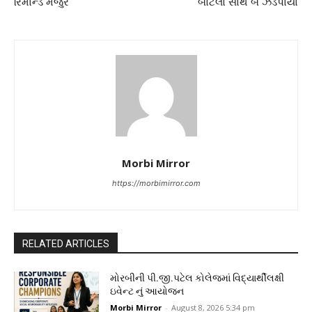
રિમાન્ડ મંજુર
બોટલો સાથે બે ઝડપાયા
Morbi Mirror
https://morbimirror.com
RELATED ARTICLES
મોરબીની પી.જી.પટેલ કોલેજમાં વિદ્યાર્થીલક્ષી
ઇવેન્ટ નું આયોજન
Morbi Mirror
-
August 8, 2026 5:34 pm