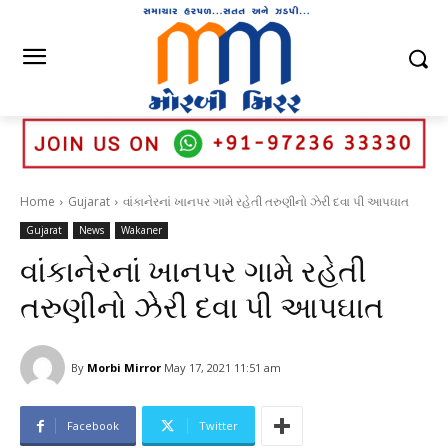
Home
Gujarat
વાંકાનેરનાં ખાનપર ગામે રહેતી તરુણીનો ઝેરી દવા પી આપઘાત
Gujarat
News
Wakaner
વાંકાનેરનાં ખાનપર ગામે રહેતી
તરુણીનો ઝેરી દવા પી આપઘાત
By
Morbi Mirror
May 17, 2021 11:51 am
Facebook
Twitter