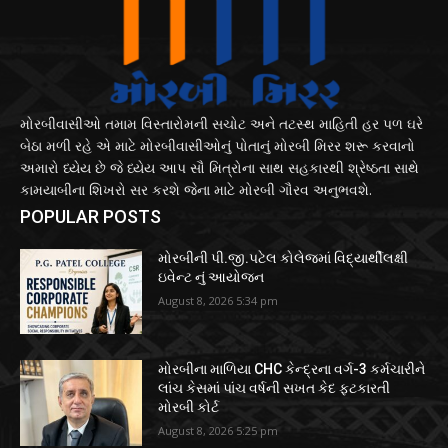
મોરબીવાસીઓ તમામ વિસ્તારોમની સચોટ અને તટસ્થ માહિતી હર પળ ઘરે
બેઠા મળી રહે એ માટે મોરબીવાસીઓનું પોતાનું મોરબી મિરર શરૂ કરવાનો
અમારો ધ્યેય છે જે ધ્યેય આપ સૌ મિત્રોના સાથ સહકારથી શ્રેષ્ઠતા સાથે
કામયાબીના શિખરો સર કરશે જેના માટે મોરબી ગૌરવ અનુભવશે.
POPULAR POSTS
મોરબીની પી.જી.પટેલ કોલેજમાં વિદ્યાર્થીલક્ષી
ઇવેન્ટ નું આયોજન
August 8, 2026 5:34 pm
મોરબીના માળિયા CHC કેન્દ્રના વર્ગ-3 કર્મચારીને
લાંચ કેસમાં પાંચ વર્ષની સખત કેદ ફટકારતી
મોરબી કોર્ટ
August 8, 2026 5:25 pm