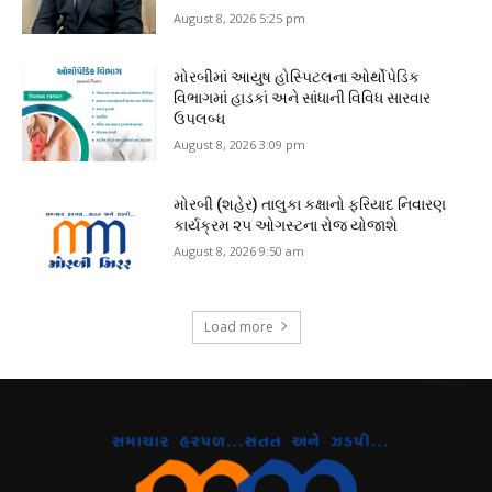
August 8, 2026 5:25 pm
મોરબીમાં આયુષ હોસ્પિટલના ઓર્થોપેડિક
વિભાગમાં હાડકાં અને સાંધાની વિવિધ સારવાર
ઉપલબ્ધ
August 8, 2026 3:09 pm
મોરબી (શહેર) તાલુકા કક્ષાનો ફરિયાદ નિવારણ
કાર્યક્રમ ૨૫ ઓગસ્ટના રોજ યોજાશે
August 8, 2026 9:50 am
Load more