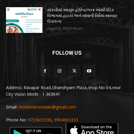
મોરબીમાં આયુષ હોસ્પિટલના ઓર્થોપેડિક
વિભાગમાં હાડકાં અને સાંધાની વિવિધ સારવાર
ઉપલબ્ધ
August 8, 2026 3:09 pm
FOLLOW US
Address: Ravapar Road,Ghanshyam Plaza,shop No-04,near
City Vision Morbi - 1 363641
Email:
morbimirrornews@gmail.com
Phone No:
9723633330
,
9904603333