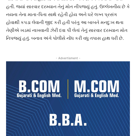
હતી. જ્યાં સારવાર દરમ્યાન તેનું મોત નીપજ્યું હતું. ઉલ્લેખનીય છે કે
નયના તેના માતા-પિતા સાથે રહેતી હોય અને ઘરે લગ્ન પ્રસંગ
હોવાથી કપડા લેવાની જીદ કરી હતી પરંતુ આ બાબતે મનદુઃખ થતા
તેણીએ ખડમાં નાખવાની ઝેરી દવા પી લેતાં તેનું સારવાર દરમ્યાન મોત
નિપજ્યું હતું. બનાવ અંગે પોલીસે નોંધ કરી વધુ તપાસ હાથ ધરી છે.
- Advertisment -