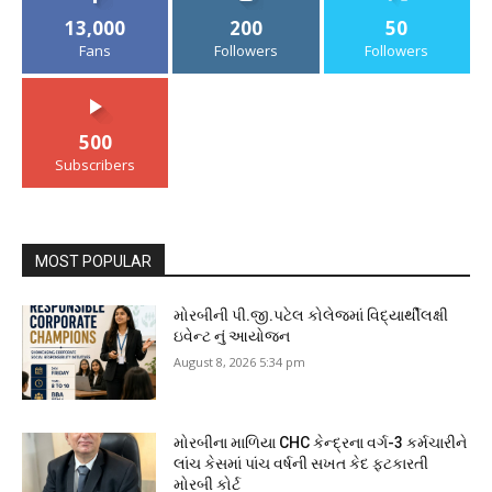
13,000
200
50
Fans
Followers
Followers
500
Subscribers
MOST POPULAR
મોરબીની પી.જી.પટેલ કોલેજમાં વિદ્યાર્થીલક્ષી
ઇવેન્ટ નું આયોજન
August 8, 2026 5:34 pm
મોરબીના માળિયા CHC કેન્દ્રના વર્ગ-3 કર્મચારીને
લાંચ કેસમાં પાંચ વર્ષની સખત કેદ ફટકારતી
મોરબી કોર્ટ