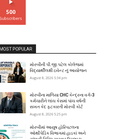
500
Subscribers
MOST POPULAR
મોરબીની પી.જી.પટેલ કોલેજમાં
વિદ્યાર્થીલક્ષી ઇવેન્ટ નું આયોજન
August 8, 2026 5:34 pm
મોરબીના માળિયા CHC કેન્દ્રના વર્ગ-3
કર્મચારીને લાંચ કેસમાં પાંચ વર્ષની
સખત કેદ ફટકારતી મોરબી કોર્ટ
August 8, 2026 5:25 pm
મોરબીમાં આયુષ હોસ્પિટલના
ઓર્થોપેડિક વિભાગમાં હાડકાં અને
સાંધાની વિવિધ સારવાર ઉપલબ્ધ