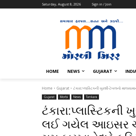
Saturday, August 8, 2026
Sign in / Join
HOME
NEWS
GUJARAT
INDI
Home
Gujarat
ટંકારા:પ્લાસ્ટિકની ખુરશી-ટેબલનો માલસ
Gujarat
Morbi
News
Tankara
ટંકારા:પ્લાસ્ટિકની
લઈ ગયેલ આઇસર ચ