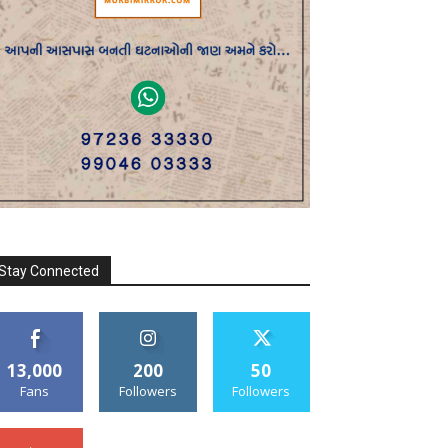
Stay Connected
13,000
200
50
Fans
Followers
Followers