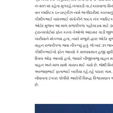
નં-૨૦૧ માં રહેતા મુળરહે.બંગાવડી તા.ટંકારાવાળા
વન પ્લાસ્ટિક ઇન્ડસ્ટ્રીઝ નામે ભાગીદારીમાં કારખાન
કૌશીકભાઈ વસંતભાઈ સંતોકીને ૧૦૮૫ નંગ પ્લાસ્ટિક
ઓર્ડર મુજબ આ માલ રાજપીપળા પહોંચાડવા માટે ૩૦
ટ્રાન્સપોર્ટમાં ફોન કરતા તેઓએ આઇસર ગાડી 
બારીયાને મોકલ્યા હતા, ત્યારે મજુરો દ્વારા ઓર્
વાહન રાજપીપળા જવા નીકળ્યું હતું. જે બાદ ૩૧ જાન
કૌશીકભાઈનો ફોન આવ્યો કે માલસામાન હજી સુધી રા
સ્વિચ ઓફ આવ્યો હતો, જ્યારે બીજીબાજુ વાહન માલિક
વાહન અને માલ સાથે ગાયબ થઈ ગયો છે. જેથી વ
અરજણભાઈ ફાતાભાઈ બારીયા રહે.રહે પઠારા ગામ. પ
નોંધાવતા ટંકારા પોલીસે આરોપી વિરુદ્ધ વિશ્વાસઘાત અ
છે.