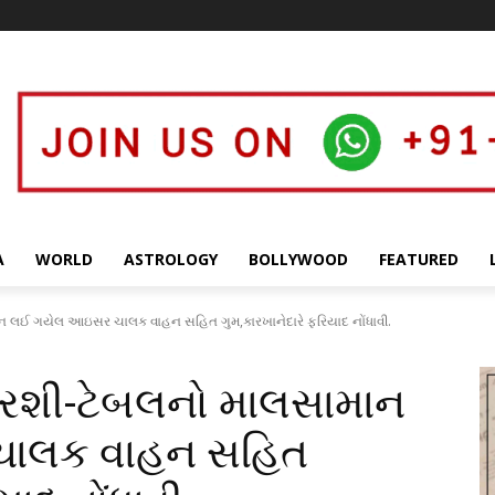
A
WORLD
ASTROLOGY
BOLLYWOOD
FEATURED
ામાન લઈ ગયેલ આઇસર ચાલક વાહન સહિત ગુમ,કારખાનેદારે ફરિયાદ નોંધાવી.
 ખુરશી-ટેબલનો માલસામાન
ાલક વાહન સહિત