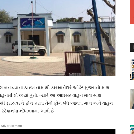
બલ બનાવવાના કારખાનામાંથી કારખાનેદારે ઓર્ડર મુજબનો માલ
 વાહનમાં મોકલ્યો હતો. ત્યારે આ આઇસર વાહન માલ સાથે
થી ડ્રાયવરને ફોન કરતા તેનો ફોન બંધ આવતા માલ અને વાહન
સ્ટેશનમાં નોંધાવવામાં આવી છે.
 Advertisement -