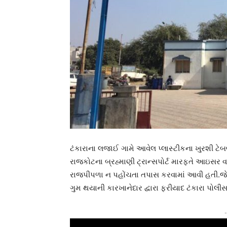
ટંકારાના લજાઈ ગામે આવેલ પ્લાસ્ટીકના ખુરશી ટે
રાજકોટના બ્રહ્માણી ટ્રાન્સપોર્ટ મારફતે આઇસર
રાજપીપળા ન પહોંચતા તપાસ કરવામાં આવી હતી.જે
ગુમ થયાની કારખાનેદાર દ્વારા ફરીયાદ ટંકારા પોલીસ 
-