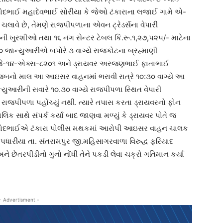
 વિનોદભાઈ મહાદેવભાઈ સોરીયા કે જેઓ ટંકારાના લજાઈ ગામે એ-
ું ચલાવે છે, તેમણે રાજપીપળાના એવન ટ્રેડર્સના વેપારી
ની ખુરશીઓ તથા ૧૬ નંગ સેન્ટર ટેબલ કિ.રૂ.૧,૨૭,૫૨૫/- માટેના
 જાન્યુઆરીએ બપોરે ૩ વાગ્યે રાજકોટના બ્રહ્માણી
જીજે-૧૪-એક્સ-૮૨૦૧ અને ડ્રાયવર અરજણભાઈ ફાતાભાઈ
ડર મુજબનો માલ આ આઇસર વાહનમાં ભરાવી રાત્રે ૧૦:૩૦ વાગ્યે આ
્યુઆરીની સવારે ૧૦.૩૦ વાગ્યે રાજપીપળા સ્થિત વેપારી
જપીપળા પહોંચ્યું નથી. ત્યારે તપાસ કરતા ડ્રાયવરનો ફોન
 સાથે સંપર્ક કર્યા બાદ જાણવા મળ્યું કે ડ્રાયવર પોતે જ
િનોદભાઈએ ટંકારા પોલીસ મથકમાં આરોપી આઇસર વાહન ચાલક
ધારીયા તા. સંતરામપુર જી.મહિસાગરવાળા વિરુદ્ધ ફરિયાદ
ને છેતરપીંડીનો ગુનો નોંધી તેને પકડી લેવા ચક્રો ગતિમાન કર્યા
- Advertisment -