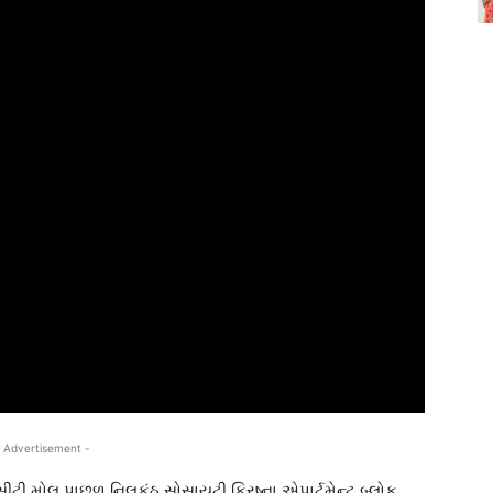
 Advertisement -
ટી મોલ પાછળ નિલકંઠ સોસાયટી ક્રિષ્ના એપાર્ટમેન્ટ બ્લોક