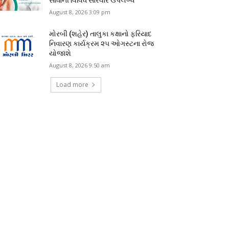
August 8, 2026 3:09 pm
મોરબી (શહેર) તાલુકા કક્ષાનો ફરિયાદ
નિવારણ કાર્યક્રમ ૨૫ ઓગસ્ટના રોજ
યોજાશે
August 8, 2026 9:50 am
Load more