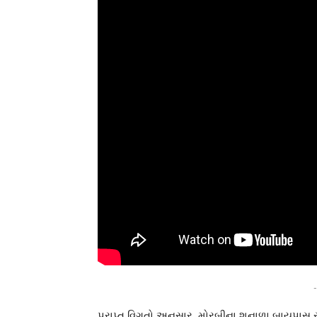
-
પ્રાપ્ત વિગતો અનુસાર, મોરબીના શનાળા બાયપાસ સી