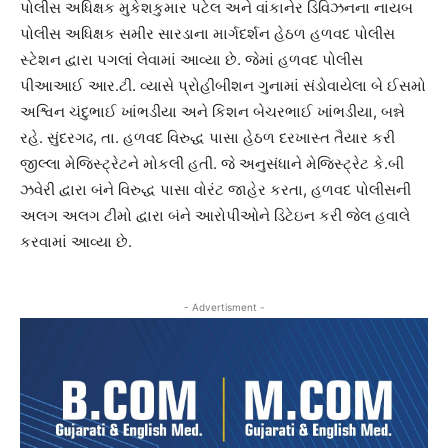
પોલીસ અધિક્ષક મુકેશકુમાર પટેલ અને વાંકાનેર ડિવિઝનના નાયબ
પોલીસ અધિક્ષક સમીર સારડાના માર્ગદર્શન હેઠળ હળવદ પોલીસ
સ્ટેશન દ્વારા પગલાં લેવામાં આવ્યા છે. જેમાં હળવદ પોલીસ
પીઆઆઈ આર.ટી. વ્યાસે પ્રોહીબીશન ગુનામાં સંડોવાયેલા બે ઈસમો
અશ્વિન ચંદુભાઈ ખાંભડીયા અને કિશન બેચરભાઈ ખાંભડીયા, બન્ને
રહે. સુંદરગઢ, તા. હળવદ વિરુદ્ધ પાસા હેઠળ દરખાસ્ત તૈયાર કરી
જીલ્લા મેજિસ્ટ્રેટને મોકલી હતી. જે અનુસંધાને મેજિસ્ટ્રેટ કે.બી
ઝવેરી દ્વારા બંને વિરુદ્ધ પાસા વોરંટ જાહેર કરતા, હળવદ પોલીસની
અલગ અલગ ટીમો દ્વારા બંને આરોપીઓને ડિટેઇન કરી જેલ હવાલે
કરવામાં આવ્યા છે.
- Advertisment -