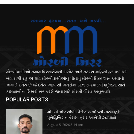
મોરબીવાસીઓ તમામ વિસ્તારોમની સચોટ અને તટસ્થ માહિતી હર પળ ઘરે
બેઠા મળી રહે એ માટે મોરબીવાસીઓનું પોતાનું મોરબી મિરર શરૂ કરવાનો
અમારો ધ્યેય છે જે ધ્યેય આપ સૌ મિત્રોના સાથ સહકારથી શ્રેષ્ઠતા સાથે
કામયાબીના શિખરો સર કરશે જેના માટે મોરબી ગૌરવ અનુભવશે.
POPULAR POSTS
મોરબી એલસીબી-પેરોલ સ્ક્વોડની કાર્યવાહી:
પ્રોહિબિશન કેસમાં ફરાર આરોપી ઝડપાયો
August 5, 2026 8:14 pm