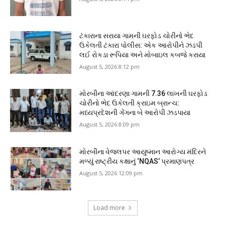
ટંકારાના સરાયા ગામની ઘરફોડ ચોરીનો ભેદ
ઉકેલતી ટંકારા પોલીસ: એક આરોપીને ઝડપી
લઈ રોકડા રૂપિયા અને મોબાઇલ કબજે કરાયા
August 5, 2026 8:12 pm
મોરબીના આંદરણા ગામની ₹7.36 લાખની ઘરફોડ
ચોરીનો ભેદ ઉકેલતી ક્રાઇમ બ્રાન્ચ:
મધ્યપ્રદેશની ગેંગના બે આરોપી ઝડપાયા
August 5, 2026 8:09 pm
મોરબીના વેજલપર આયુષ્માન આરોગ્ય મંદિરને
મળ્યું રાષ્ટ્રીય કક્ષાનું ‘NQAS’ પ્રમાણપત્ર
August 5, 2026 12:09 pm
Load more