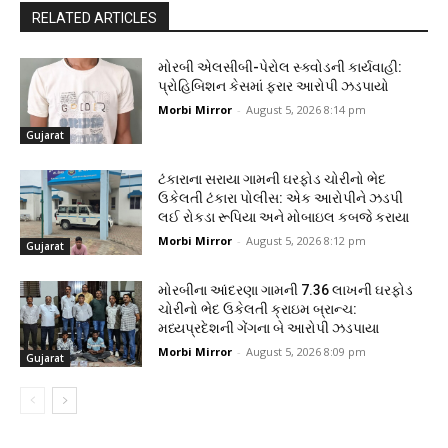
RELATED ARTICLES
મોરબી એલસીબી-પેરોલ સ્ક્વોડની કાર્યવાહી:
પ્રોહિબિશન કેસમાં ફરાર આરોપી ઝડપાયો
Morbi Mirror
-
August 5, 2026 8:14 pm
Gujarat
ટંકારાના સરાયા ગામની ઘરફોડ ચોરીનો ભેદ
ઉકેલતી ટંકારા પોલીસ: એક આરોપીને ઝડપી
લઈ રોકડા રૂપિયા અને મોબાઇલ કબજે કરાયા
Morbi Mirror
-
August 5, 2026 8:12 pm
Gujarat
મોરબીના આંદરણા ગામની ₹7.36 લાખની ઘરફોડ
ચોરીનો ભેદ ઉકેલતી ક્રાઇમ બ્રાન્ચ:
મધ્યપ્રદેશની ગેંગના બે આરોપી ઝડપાયા
Morbi Mirror
-
August 5, 2026 8:09 pm
Gujarat