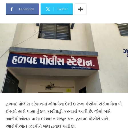
Facebook
Twitter
હળવદ પોલીસ સ્ટેશનમાં નોંધાયેલા દેશી દારૂના કેસોમાં સંડોવાયેલા બે
ઈસમો સામે પાસા હેઠળ કાર્યવાહી કરવામાં આવી છે. જેમાં બન્ને
આરોપીઓનક પાસા દરખાસ્ત મંજુર થતા હળવદ પોલીસે બંને
આરોપીઓને ઝડપીને જેલ હવાલે કર્યા છે.