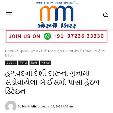
Home
Gujarat
હળવદમાં દેશી દારૂના ગુનામાં સંડોવાયેલા બે ઈસમો પાસા હેઠળ
ડિટેઇન
Gujarat
Morbi
News
Halvad
હળવદમાં દેશી દારૂના ગુનામાં
સંડોવાયેલા બે ઈસમો પાસા હેઠળ
ડિટેઇન
By
Morbi Mirror
August 29, 2025 9:56 am