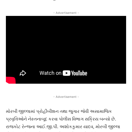
- Advertisement -
- Advertisement -
મોરબી જીલ્લામાં પ્રોહીબીશન તથા જુગાર જેવી અસામાજિક
પ્રવૃત્તિઓને નેસ્તનાબૂદ કરવા પોલીસ વિભાગ સક્રિય બન્યો છે.
રાજકોટ રેન્જના આઈ.જી.પી. અશોકકુમાર યાદવ, મોરબી જીલ્લા