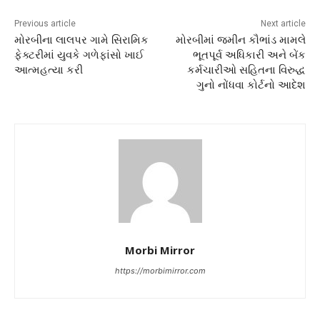
Previous article
Next article
મોરબીના લાલપર ગામે સિરામિક
મોરબીમાં જમીન કૌભાંડ મામલે
ફેક્ટરીમાં યુવકે ગળેફાંસો ખાઈ
ભૂતપૂર્વ અધિકારી અને બેંક
આત્મહત્યા કરી
કર્મચારીઓ સહિતના વિરુદ્ધ
ગુનો નોંધવા કોર્ટનો આદેશ
Morbi Mirror
https://morbimirror.com