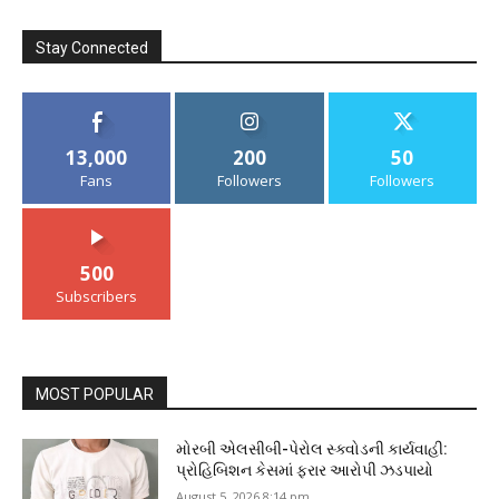
Stay Connected
13,000
200
50
Fans
Followers
Followers
500
Subscribers
MOST POPULAR
મોરબી એલસીબી-પેરોલ સ્ક્વોડની કાર્યવાહી:
પ્રોહિબિશન કેસમાં ફરાર આરોપી ઝડપાયો
August 5, 2026 8:14 pm