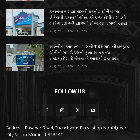
ટંકારાના સરાયા ગામની ઘરફોડ ચોરીનો ભેદ
ઉકેલતી ટંકારા પોલીસ: એક આરોપીને ઝડપી
લઈ રોકડા રૂપિયા અને મોબાઇલ કબજે કરાયા
August 5, 2026 8:12 pm
મોરબીના આંદરણા ગામની ₹7.36 લાખની ઘરફોડ
ચોરીનો ભેદ ઉકેલતી ક્રાઇમ બ્રાન્ચ:
મધ્યપ્રદેશની ગેંગના બે આરોપી ઝડપાયા
August 5, 2026 8:09 pm
FOLLOW US
Address: Ravapar Road,Ghanshyam Plaza,shop No-04,near
City Vision Morbi - 1 363641