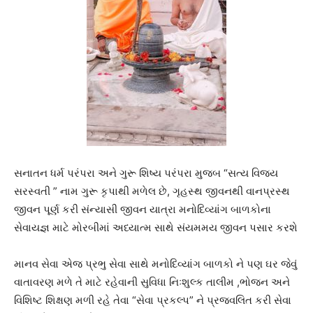
સનાતન ધર્મ પરંપરા અને ગુરૂ શિષ્ય પરંપરા મુજબ “સત્ય વિજય
સરસ્વતી ” નામ ગુરૂ કૃપાથી મળેલ છે, ગૃહસ્થ જીવનથી વાનપ્રસ્થ
જીવન પૂર્ણ કરી સંન્યાસી જીવન યાત્રા મનોદિવ્યાંગ બાળકોના
સેવાયજ્ઞ માટે મોરબીમાં અધ્યાત્મ સાથે સંયમમય જીવન પસાર કરશે
માનવ સેવા એજ પ્રભુ સેવા સાથે મનોદિવ્યાંગ બાળકો ને પણ ઘર જેવું
વાતાવરણ મળે તે માટે રહેવાની સુવિધા નિઃશુલ્ક તાલીમ ,ભોજન અને
વિશિષ્ટ શિક્ષણ મળી રહે તેવા “સેવા પ્રકલ્પ” ને પ્રજ્વલિત કરી સેવા