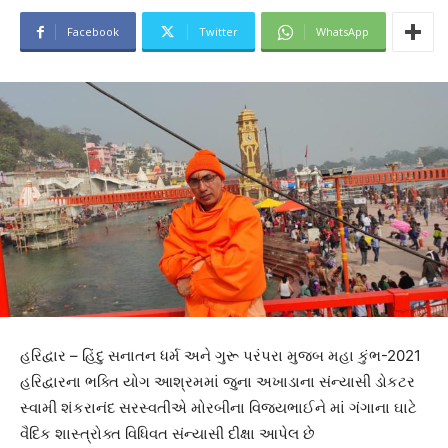
Facebook
Twitter
WhatsApp
હરિદ્વાર – હિંદુ સનાતન ધર્મ અને ગુરૂ પરંપરા મુજબ મહા કુંભ-2021
હરિદ્વારના ભક્તિ યોગ આશ્રમમાં જુના અખાડાના સંન્યાસી ડોકટર
સ્વામી શંકરાનંદ સરસ્વતીએ મોરબીના વિજયભાઈને માં ગંગાના ઘાટે
વૈદિક શાસ્ત્રોક્ત વિધિવત સંન્યાસી દીક્ષા આપેલ છે