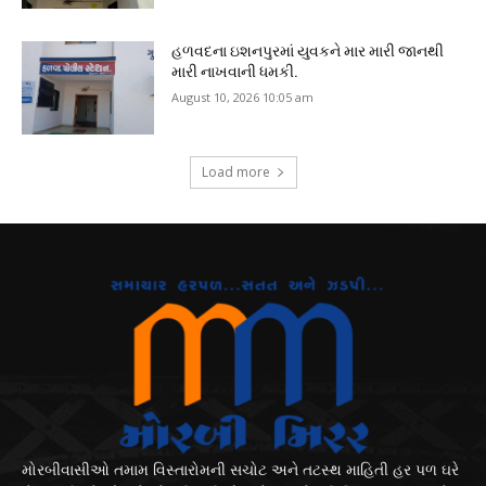
હળવદના ઇશનપુરમાં યુવકને માર મારી જાનથી
મારી નાખવાની ધમકી.
August 10, 2026 10:05 am
Load more
મોરબીવાસીઓ તમામ વિસ્તારોમની સચોટ અને તટસ્થ માહિતી હર પળ ઘરે