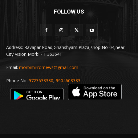
FOLLOW US
Address: Ravapar Road,Ghanshyam Plaza,shop No-04,near
City Vision Morbi - 1 363641
Email:
morbimirrornews@gmail.com
Phone No:
9723633330
,
9904603333