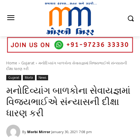
Home
Gujarat
મનોદિવ્યાંગ બાળકોના સેવાયજ્ઞમાં વિજયભાઈએ સંન્યાસની
દીક્ષા ધારણ કરી
Gujarat
Morbi
News
મનોદિવ્યાંગ બાળકોના સેવાયજ્ઞમાં
વિજયભાઈએ સંન્યાસની દીક્ષા
ધારણ કરી
By
Morbi Mirror
January 30, 2021 7:08 pm