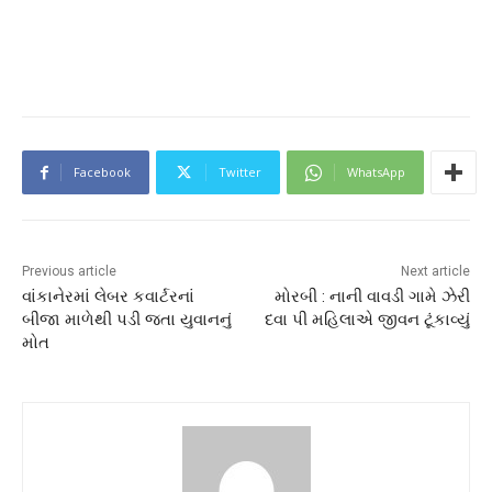
Facebook
Twitter
WhatsApp
Previous article
Next article
વાંકાનેરમાં લેબર કવાર્ટરનાં
મોરબી : નાની વાવડી ગામે ઝેરી
બીજા માળેથી પડી જતા યુવાનનું
દવા પી મહિલાએ જીવન ટૂંકાવ્યું
મોત