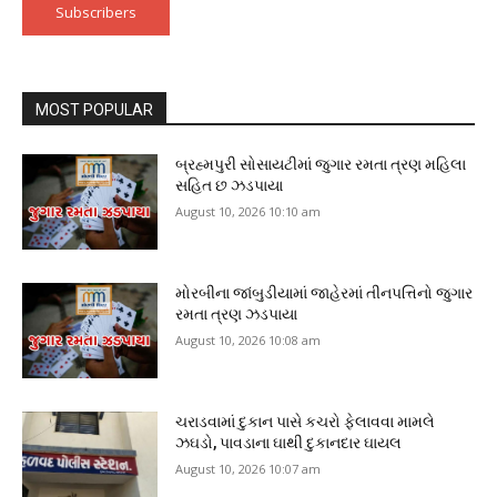
Subscribers
MOST POPULAR
બ્રહ્મપુરી સોસાયટીમાં જુગાર રમતા ત્રણ મહિલા
સહિત છ ઝડપાયા
August 10, 2026 10:10 am
મોરબીના જાંબુડીયામાં જાહેરમાં તીનપત્તિનો જુગાર
રમતા ત્રણ ઝડપાયા
August 10, 2026 10:08 am
ચરાડવામાં દુકાન પાસે કચરો ફેલાવવા મામલે
ઝઘડો, પાવડાના ઘાથી દુકાનદાર ઘાયલ
August 10, 2026 10:07 am