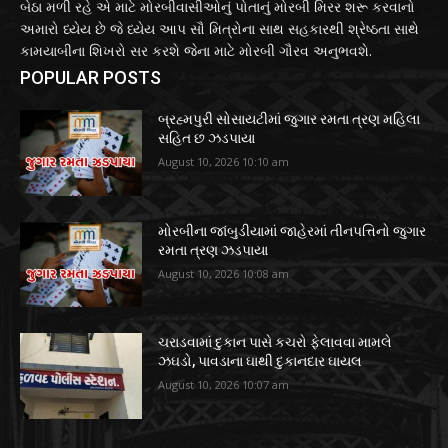
બેઠા મળી રહે એ માટે મોરબીવાસીઓનું પોતાનું મોરબી મિરર શરૂ કરવાનો
અમારો ધ્યેય છે જે ધ્યેય આપ સૌ મિત્રોના સાથ સહકારથી શ્રેષ્ઠતા સાથે
કામયાબીના શિખરો સર કરશે જેના માટે મોરબી ગૌરવ અનુભવશે.
POPULAR POSTS
બ્રહ્મપુરી સોસાયટીમાં જુગાર રમતા ત્રણ મહિલા
સહિત છ ઝડપાયા
August 10, 2026 10:10 am
મોરબીના જાંબુડીયામાં જાહેરમાં તીનપત્તિનો જુગાર
રમતા ત્રણ ઝડપાયા
August 10, 2026 10:08 am
ચરાડવામાં દુકાન પાસે કચરો ફેલાવવા મામલે
ઝઘડો, પાવડાના ઘાથી દુકાનદાર ઘાયલ
August 10, 2026 10:07 am