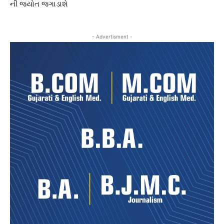
ની જ્યોત જગાડાશે
- Advertisment -