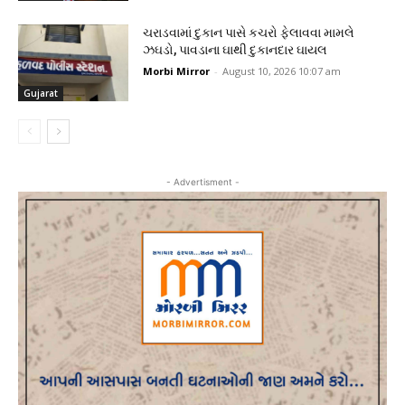
ચરાડવામાં દુકાન પાસે કચરો ફેલાવવા મામલે
ઝઘડો, પાવડાના ઘાથી દુકાનદાર ઘાયલ
Morbi Mirror
-
August 10, 2026 10:07 am
Gujarat
- Advertisment -