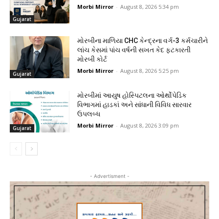
Morbi Mirror
-
August 8, 2026 5:34 pm
Gujarat
મોરબીના માળિયા CHC કેન્દ્રના વર્ગ-3 કર્મચારીને
લાંચ કેસમાં પાંચ વર્ષની સખત કેદ ફટકારતી
મોરબી કોર્ટ
Morbi Mirror
-
August 8, 2026 5:25 pm
Gujarat
મોરબીમાં આયુષ હોસ્પિટલના ઓર્થોપેડિક
વિભાગમાં હાડકાં અને સાંધાની વિવિધ સારવાર
ઉપલબ્ધ
Morbi Mirror
-
August 8, 2026 3:09 pm
Gujarat
- Advertisment -