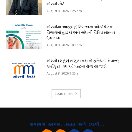
મોરબી કોર્ટ
August 8, 2026 5:25 pm
મોરબીમાં આયુષ હોસ્પિટલના ઓર્થોપેડિક
વિભાગમાં હાડકાં અને સાંધાની વિવિધ સારવાર
ઉપલબ્ધ
August 8, 2026 3:09 pm
મોરબી (શહેર) તાલુકા કક્ષાનો ફરિયાદ નિવારણ
કાર્યક્રમ ૨૫ ઓગસ્ટના રોજ યોજાશે
August 8, 2026 9:50 am
Load more