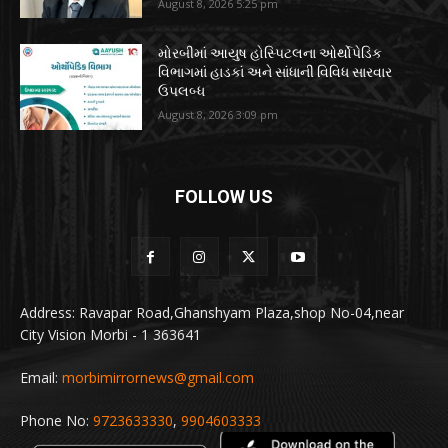
August 8, 2026 5:25 pm
મોરબીમાં આયુષ હોસ્પિટલના ઓર્થોપેડિક
વિભાગમાં હાડકાં અને સાંધાની વિવિધ સારવાર
ઉપલબ્ધ
August 8, 2026 3:09 pm
FOLLOW US
Address: Ravapar Road,Ghanshyam Plaza,shop No-04,near
City Vision Morbi - 1 363641
Email:
morbimirrornews@gmail.com
Phone No:
9723633330
,
9904603333