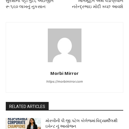
સુરક્ષાની પટ્ટી તુટી, અંદાજીત
ખાતમૂર્હત અર્થે વડાપ્રધાન
રૂ.૧,૬૦ લાખનું નુકસાન
નરેન્દ્રભાઇ મોદી ક્ચ્છ આવશે
Morbi Mirror
https://morbimirror.com
RELATED ARTICLES
મોરબીની પી.જી.પટેલ કોલેજમાં વિદ્યાર્થીલક્ષી
ઇવેન્ટ નું આયોજન