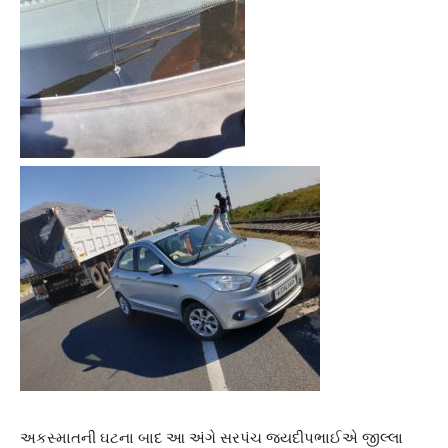
અકસ્માતની ઘટના બાદ આ અંગે સરપંચ જયદીપભાઈએ જીલ્લા