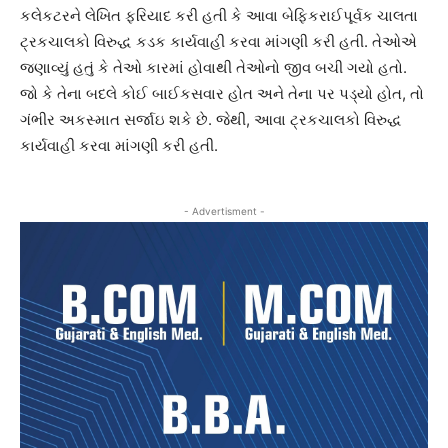
કલેકટરને લેખિત ફરિયાદ કરી હતી કે આવા બેફિકરાઈપૂર્વક ચાલતા
ટ્રકચાલકો વિરુદ્ધ કડક કાર્યવાહી કરવા માંગણી કરી હતી. તેઓએ
જણાવ્યું હતું કે તેઓ કારમાં હોવાથી તેઓનો જીવ બચી ગયો હતો.
જો કે તેના બદલે કોઈ બાઈકસવાર હોત અને તેના પર પડ્યો હોત, તો
ગંભીર અકસ્માત સર્જાઇ શકે છે. જેથી, આવા ટ્રકચાલકો વિરુદ્ધ
કાર્યવાહી કરવા માંગણી કરી હતી.
- Advertisment -