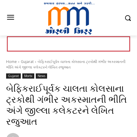
Home
Gujarat
બેફિકરાઈપૂર્વક ચાલતા કોલસાના ટ્રકોથી ગંભીર અકસ્માતની
ભીતિ અંગે જીલ્લા કલેકટરને લેખિત રજુઆત
Gujarat
Morbi
News
બેફિકરાઈપૂર્વક ચાલતા કોલસાના
ટ્રકોથી ગંભીર અકસ્માતની ભીતિ
અંગે જીલ્લા કલેકટરને લેખિત
રજુઆત