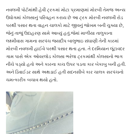
નવલખી પોર્ટમાંથી હેવી ટ્રકમાં મોટા પ્રમાણમાં મોરબી તેમજ અન્ય
ઉધોગમાં કોલસાનું પરિવહન કરાય છે આ ટ્રક મોરબી નવલખી રોડ
પરથી પસાર થતા વાહન ચાલકો માટે જીવનું જોખમ બની ચુક્યા છે,
જેનું તાજું ઉદાહરણ સામે આવ્યું હતું.જેમાં માળીયા તાલુકાના
લક્ષ્મીવાસ ગામના સરપંચ જયદીપ બાલુભાઇ સંઘાણી તેની કારમાં
મોરબી નવલખી હાઈવે પરથી પસાર થતા હતા. તે દરમિયાન લૂંટાવદર
ગામ પાસે એક ઓવરલોડ કોલસા ભરેલા ટ્રકમાંથી કોલસાનો ભાગ
નીચે પડ્યો હતો અને કારના કાચ ઉપર પડતા કાર બેકાબુ બની હતી.
અને ડિવાઈડર સાથે અથડાઈ હતી સદનસીબે કાર ચાલક સરપંચનો
ચમત્કારીક બચાવ થયો હતો.