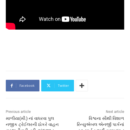
Facebook
Twitter
Previous article
Next article
માળીયા(મી.) નાં વાધરવા પુલ
વિશ્વના સૌથી વિશાળ
નજીક ટ્રેઈલરની ઠોકરે વાહન
રિન્યુએબલ એનર્જી પાર્કનાં