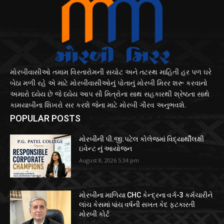
મોરબીવાસીઓ તમામ વિસ્તારોમની સચોટ અને તટસ્થ માહિતી હર પળ ઘરે
બેઠા મળી રહે એ માટે મોરબીવાસીઓનું પોતાનું મોરબી મિરર શરૂ કરવાનો
અમારો ધ્યેય છે જે ધ્યેય આપ સૌ મિત્રોના સાથ સહકારથી શ્રેષ્ઠતા સાથે
કામયાબીના શિખરો સર કરશે જેના માટે મોરબી ગૌરવ અનુભવશે.
POPULAR POSTS
મોરબીની પી.જી.પટેલ કોલેજમાં વિદ્યાર્થીલક્ષી
ઇવેન્ટ નું આયોજન
August 8, 2026 5:34 pm
મોરબીના માળિયા CHC કેન્દ્રના વર્ગ-3 કર્મચારીને
લાંચ કેસમાં પાંચ વર્ષની સખત કેદ ફટકારતી
મોરબી કોર્ટ