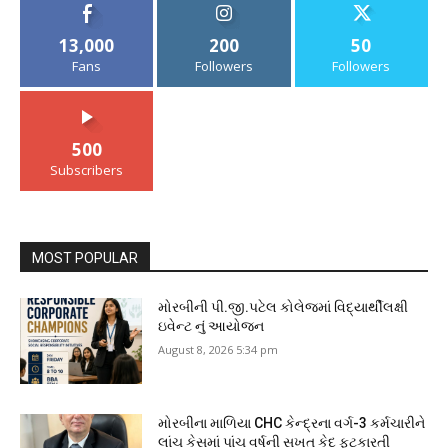
13,000
200
50
Fans
Followers
Followers
500
Subscribers
MOST POPULAR
મોરબીની પી.જી.પટેલ કોલેજમાં વિદ્યાર્થીલક્ષી
ઇવેન્ટ નું આયોજન
August 8, 2026 5:34 pm
મોરબીના માળિયા CHC કેન્દ્રના વર્ગ-3 કર્મચારીને
લાંચ કેસમાં પાંચ વર્ષની સખત કેદ ફટકારતી