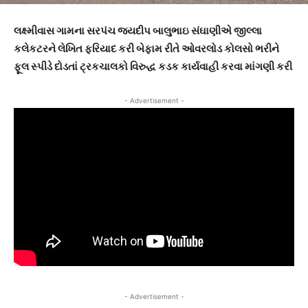
લક્ષ્મીવાસ ગામના સરપંચ જયદીપ બાલુભાઇ સંઘાણીએ જીલ્લા
કલેકટરને લેખિત ફરિયાદ કરી બેફામ રીતે ઓવરલોડ કોલસો ભરીને
ફૂલ સ્પીડે દોડતાં ટ્રકચાલકો વિરુદ્ધ કડક કાર્યવાહી કરવા માંગણી કરી
- Advertisement -
- Advertisement -