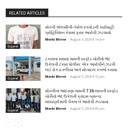
RELATED ARTICLES
મોરબી એલસીબી-પેરોલ સ્ક્વોડની કાર્યવાહી:
પ્રોહિબિશન કેસમાં ફરાર આરોપી ઝડપાયો
Morbi Mirror
-
August 5, 2026 8:14 pm
Gujarat
ટંકારાના સરાયા ગામની ઘરફોડ ચોરીનો ભેદ
ઉકેલતી ટંકારા પોલીસ: એક આરોપીને ઝડપી
લઈ રોકડા રૂપિયા અને મોબાઇલ કબજે કરાયા
Morbi Mirror
-
August 5, 2026 8:12 pm
Gujarat
મોરબીના આંદરણા ગામની ₹7.36 લાખની ઘરફોડ
ચોરીનો ભેદ ઉકેલતી ક્રાઇમ બ્રાન્ચ:
મધ્યપ્રદેશની ગેંગના બે આરોપી ઝડપાયા
Morbi Mirror
-
August 5, 2026 8:09 pm
Gujarat