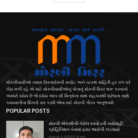
મોરબીવાસીઓ તમામ વિસ્તારોમની સચોટ અને તટસ્થ માહિતી હર પળ ઘરે
બેઠા મળી રહે એ માટે મોરબીવાસીઓનું પોતાનું મોરબી મિરર શરૂ કરવાનો
અમારો ધ્યેય છે જે ધ્યેય આપ સૌ મિત્રોના સાથ સહકારથી શ્રેષ્ઠતા સાથે
કામયાબીના શિખરો સર કરશે જેના માટે મોરબી ગૌરવ અનુભવશે.
POPULAR POSTS
મોરબી એલસીબી-પેરોલ સ્ક્વોડની કાર્યવાહી:
પ્રોહિબિશન કેસમાં ફરાર આરોપી ઝડપાયો
August 5, 2026 8:14 pm