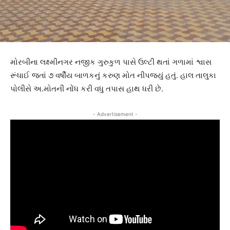
મોરબીના લક્ષ્મીનગર નજીક ગુરુકુળ પાસે ઉલ્ટી થતાં ગળામાં શ્વાસ
રૂંધાઈ જતાં ૭ વર્ષીય બાળકનું કરુણ મોત નીપજ્યું હતું. હાલ તાલુકા
પોલીસે અ.મોતની નોંધ કરી વધુ તપાસ હાથ ધરી છે.
- Advertisement -