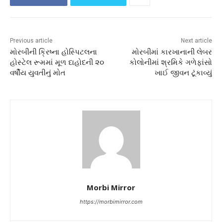
Previous article
Next article
મોરબીની ક્રિષ્ના હોસ્પિટલના
મોરબીમાં કારખાનાની લેબર
હોસ્ટેલ રૂમમાં મૂળ દાહોદની ૨૦
કોલોનીમાં શ્રમિકે ગળેફાંસો
વર્ષીય યુવતીનું મોત
ખાઈ જીવન ટૂંકાવ્યું
Morbi Mirror
https://morbimirror.com