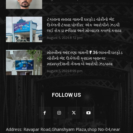
ટંકારાના સરાયા ગામની ઘરફોડ ચોરીનો ભેદ
ઉકેલતી ટંકારા પોલીસ: એક આરોપીને ઝડપી
લઈ રોકડા રૂપિયા અને મોબાઇલ કબજે કરાયા
August 5, 2026 8:12 pm
મોરબીના આંદરણા ગામની ₹7.36 લાખની ઘરફોડ
ચોરીનો ભેદ ઉકેલતી ક્રાઇમ બ્રાન્ચ:
મધ્યપ્રદેશની ગેંગના બે આરોપી ઝડપાયા
August 5, 2026 8:09 pm
FOLLOW US
Address: Ravapar Road,Ghanshyam Plaza,shop No-04,near