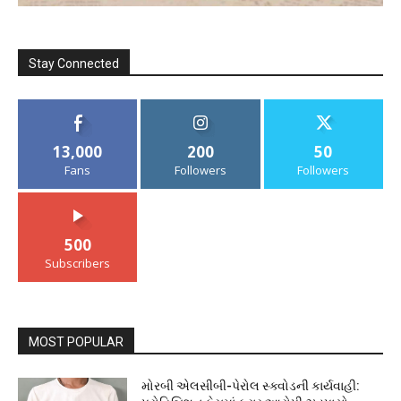
Stay Connected
13,000
200
50
Fans
Followers
Followers
500
Subscribers
MOST POPULAR
મોરબી એલસીબી-પેરોલ સ્ક્વોડની કાર્યવાહી: