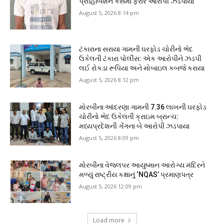
પ્રોહિબિશન કેસમાં ફરાર આરોપી ઝડપાયો
August 5, 2026 8:14 pm
ટંકારાના સરાયા ગામની ઘરફોડ ચોરીનો ભેદ
ઉકેલતી ટંકારા પોલીસ: એક આરોપીને ઝડપી
લઈ રોકડા રૂપિયા અને મોબાઇલ કબજે કરાયા
August 5, 2026 8:12 pm
મોરબીના આંદરણા ગામની ₹7.36 લાખની ઘરફોડ
ચોરીનો ભેદ ઉકેલતી ક્રાઇમ બ્રાન્ચ:
મધ્યપ્રદેશની ગેંગના બે આરોપી ઝડપાયા
August 5, 2026 8:09 pm
મોરબીના વેજલપર આયુષ્માન આરોગ્ય મંદિરને
મળ્યું રાષ્ટ્રીય કક્ષાનું ‘NQAS’ પ્રમાણપત્ર
August 5, 2026 12:09 pm
Load more