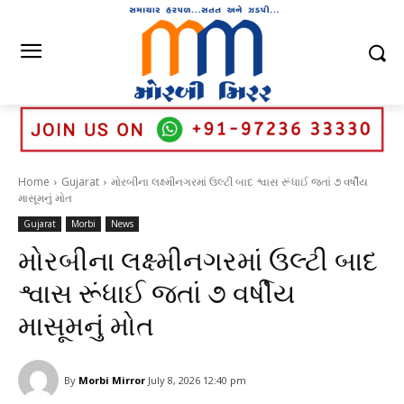
Home
Gujarat
મોરબીના લક્ષ્મીનગરમાં ઉલ્ટી બાદ શ્વાસ રૂંધાઈ જતાં ૭ વર્ષીય
માસૂમનું મોત
Gujarat
Morbi
News
મોરબીના લક્ષ્મીનગરમાં ઉલ્ટી બાદ
શ્વાસ રૂંધાઈ જતાં ૭ વર્ષીય
માસૂમનું મોત
By
Morbi Mirror
July 8, 2026 12:40 pm