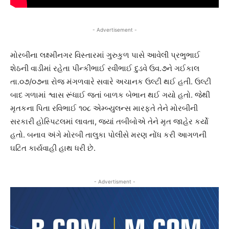
- Advertisement -
મોરબીના લક્ષ્મીનગર વિસ્તારમાં ગુરુકુળ પાસે આવેલી પ્રભુભાઈ
શેઠની વાડીમાં રહેતા પીન્કીભાઈ રવીભાઈ દુડવે ઉવ.૭ને ગઈકાલ
તા.૦૭/૦૭ના રોજ મંગળવારે સવારે અચાનક ઉલ્ટી થઈ હતી. ઉલ્ટી
બાદ ગળામાં શ્વાસ રૂંધાઈ જતાં બાળક બેભાન થઈ ગયો હતો. જેથી
મૃતકના પિતા રવિભાઈ ૧૦૮ એમ્બ્યુલન્સ મારફતે તેને મોરબીની
સરકારી હોસ્પિટલમાં લાવતા, જ્યાં તબીબોએ તેને મૃત જાહેર કર્યો
હતો. બનાવ અંગે મોરબી તાલુકા પોલીસે મરણ નોંધ કરી આગળની
ઘટિત કાર્યવાહી હાથ ધરી છે.
- Advertisment -