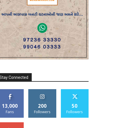
Stay Connected
13,000
200
50
Fans
Followers
Followers