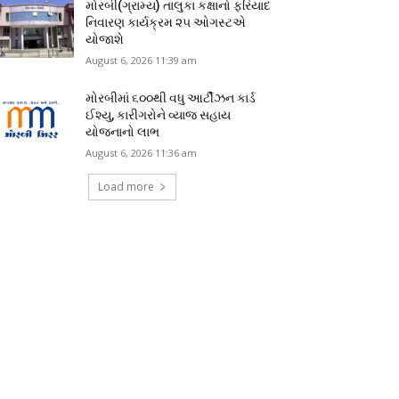
મોરબી(ગ્રામ્ય) તાલુકા કક્ષાનો ફરિયાદ
નિવારણ કાર્યક્રમ ૨૫ ઓગસ્ટએ
યોજાશે
August 6, 2026 11:39 am
મોરબીમાં ૬૦૦થી વધુ આર્ટીઝન કાર્ડ
ઈશ્યુ, કારીગરોને વ્યાજ સહાય
યોજનાનો લાભ
August 6, 2026 11:36 am
Load more