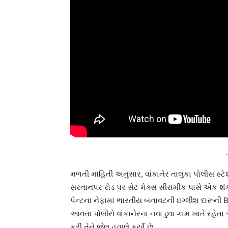
-
મળતી માહિતી અનુસાર, વાંકાનેર તાલુકા પોલીસ સ્ટેશન
સરતાનપર રોડ પર સેટ મેક્સ સીરામીક પાસે એક શં
પેન્ટના નેફામાં ભારતીય બનાવટની ઇગ્લીશ દારૂની
આવતા પોલીસે વાંકાનેરના નવા ઢુવા ગામ ખાતે રહ
કરી તેને જેલ હવાલે કર્યો છે.