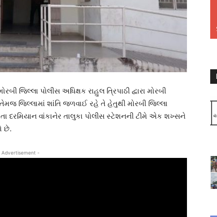
ી જિલ્લા પોલીસ અધિક્ષક રાહુલ ત્રિપાઠી દ્વારા મોરબી
ેમજ જિલ્લામાં શાંતિ જળવાઈ રહે તે હેતુથી મોરબી જિલ્લા
તા દરમિયાન વાંકાનેર તાલુકા પોલીસ સ્ટેશનની ટીમે એક શખ્સને
 છે.
 Advertisement -