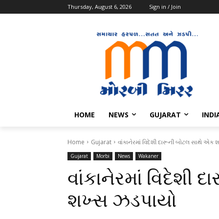
Thursday, August 6, 2026
Sign in / Join
HOME
NEWS
GUJARAT
INDI
Home
Gujarat
વાંકાનેરમાં વિદેશી દારૂની બોટલ સાથે એક
Gujarat
Morbi
News
Wakaner
વાંકાનેરમાં વિદેશી
શખ્સ ઝડપાયો