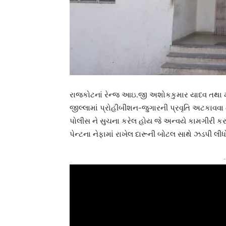
રાજકોટનાં રેન્જ આઇ.જી અશોકકુમાર યાદવ તથા મોરબ
જીલ્લામાં પ્રોહીબીશન-જુગારની પ્રવૃતિ અટકાવવા ત
પોલીસ ને સુચના કરેલ હોય જે અન્વયે કામગીરી કર
પેન્ટના નેફામાં રાખેલ દારૂની બોટલ સાથે ઝડપી લીધો
-