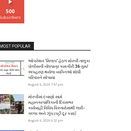
500
Subscribers
MOST POPULAR
ઓપરેશન ‘મિલાપ’ હેઠળ મોરબી તાલુકા
પોલીસની નોંધપાત્ર કામગીરી:36 ગુમ/
અપહરણ થયેલા વ્યક્તિઓ શોધી
પરિવારને સોંપાયા
August 6, 2026 7:47 pm
મોરબીમાં દબાણો સામે
મહાનગરપાલિકાની દિવસભર
કાર્યવાહી:વિવિધ વિસ્તારોમાંથી લારી-
ગલ્લા અને ઝૂંપડપટ્ટી દૂર કરાઈ
August 6, 2026 6:52 pm