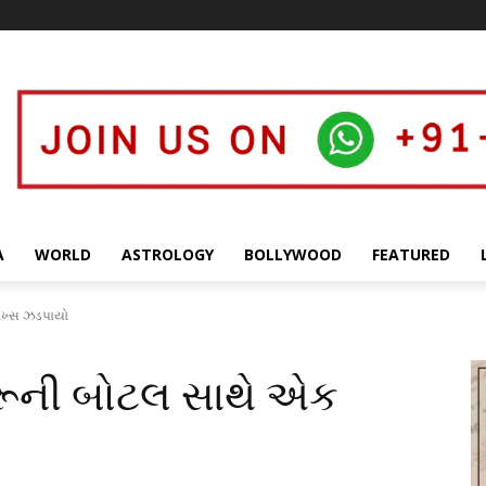
A
WORLD
ASTROLOGY
BOLLYWOOD
FEATURED
 શખ્સ ઝડપાયો
 દારૂની બોટલ સાથે એક