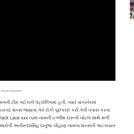
 Advertisement -
ની ટીમ ગઈકાલે પેટ્રોલિંગમાં હતી. ત્યારે વાંકાનેરમાં
કાસ્પદ શખ્સ જણાતા તેને રોકી પૂછપરછ કરી તેની તપાસ કરતા
 Black Lace xxx rum નામની ઇગ્લીશ દારૂની બોટલ સાથે મળી
ેતા આરોપી અનીરૂધ્ધસિંહ દાનુભા ચૌહાણ નામના શખ્સની અટકાયત