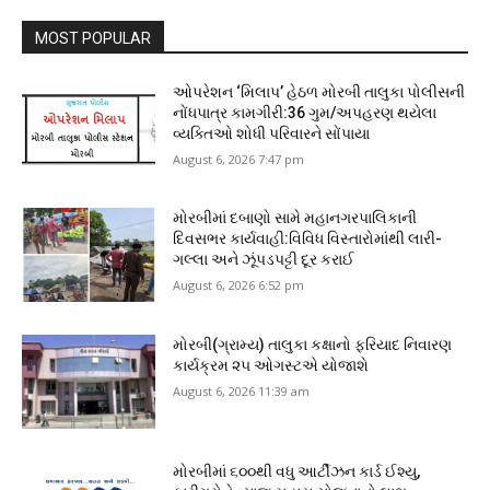
MOST POPULAR
ઓપરેશન ‘મિલાપ’ હેઠળ મોરબી તાલુકા પોલીસની
નોંધપાત્ર કામગીરી:36 ગુમ/અપહરણ થયેલા
વ્યક્તિઓ શોધી પરિવારને સોંપાયા
August 6, 2026 7:47 pm
મોરબીમાં દબાણો સામે મહાનગરપાલિકાની
દિવસભર કાર્યવાહી:વિવિધ વિસ્તારોમાંથી લારી-
ગલ્લા અને ઝૂંપડપટ્ટી દૂર કરાઈ
August 6, 2026 6:52 pm
મોરબી(ગ્રામ્ય) તાલુકા કક્ષાનો ફરિયાદ નિવારણ
કાર્યક્રમ ૨૫ ઓગસ્ટએ યોજાશે
August 6, 2026 11:39 am
મોરબીમાં ૬૦૦થી વધુ આર્ટીઝન કાર્ડ ઈશ્યુ,