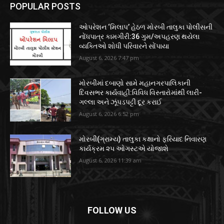
POPULAR POSTS
ઓપરેશન ‘મિલાપ’ હેઠળ મોરબી તાલુકા પોલીસની
નોંધપાત્ર કામગીરી:36 ગુમ/અપહરણ થયેલા
વ્યક્તિઓ શોધી પરિવારને સોંપાયા
August 6, 2026 7:47 pm
મોરબીમાં દબાણો સામે મહાનગરપાલિકાની
દિવસભર કાર્યવાહી:વિવિધ વિસ્તારોમાંથી લારી-
ગલ્લા અને ઝૂંપડપટ્ટી દૂર કરાઈ
August 6, 2026 6:52 pm
મોરબી(ગ્રામ્ય) તાલુકા કક્ષાનો ફરિયાદ નિવારણ
કાર્યક્રમ ૨૫ ઓગસ્ટએ યોજાશે
August 6, 2026 11:39 am
FOLLOW US