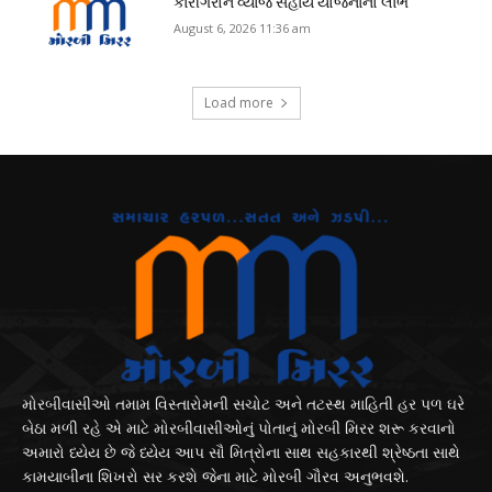
કારીગરોને વ્યાજ સહાય યોજનાનો લાભ
August 6, 2026 11:36 am
Load more
મોરબીવાસીઓ તમામ વિસ્તારોમની સચોટ અને તટસ્થ માહિતી હર પળ ઘરે
બેઠા મળી રહે એ માટે મોરબીવાસીઓનું પોતાનું મોરબી મિરર શરૂ કરવાનો
અમારો ધ્યેય છે જે ધ્યેય આપ સૌ મિત્રોના સાથ સહકારથી શ્રેષ્ઠતા સાથે
કામયાબીના શિખરો સર કરશે જેના માટે મોરબી ગૌરવ અનુભવશે.