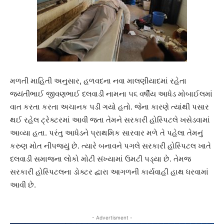
મળતી માહિતી અનુસાર, હળવદના નવા માલણીયાદમાં રહેતા
જયંતીભાઈ જીવણભાઈ દલવાડી નામના ૫૬ વર્ષીય આધેડ મોબાઈલમાં
વાત કરતા કરતા અચાનક પડી ગયો હતો. જેના કારણે ત્યાંથી પસાર
થઈ રહેલ ટ્રેક્ટરમાં આવી જતા તેમને સરકારી હોસ્પિટલે ખસેડવામાં
આવ્યા હતા. પરંતુ આધેડને પ્રાથમિક સારવાર મળે તે પહેલા તેમનું
કરુણ મોત નીપજ્યું છે. ત્યારે બનાવને પગલે સરકારી હોસ્પિટલ ખાતે
દલવાડી સમાજના લોકો મોટી સંખ્યામાં ઉમટી પડ્યા છે. તેમજ
સરકારી હોસ્પિટલના ડોક્ટર દ્વારા આગળની કાર્યવાહી હાથ ધરવામાં
આવી છે.
- Advertisment -