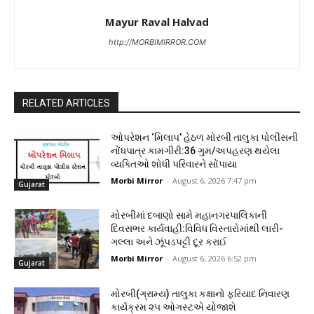
Mayur Raval Halvad
http://MORBIMIRROR.COM
RELATED ARTICLES
ઓપરેશન ‘મિલાપ’ હેઠળ મોરબી તાલુકા પોલીસની
નોંધપાત્ર કામગીરી:36 ગુમ/અપહરણ થયેલા
વ્યક્તિઓ શોધી પરિવારને સોંપાયા
Morbi Mirror
-
August 6, 2026 7:47 pm
Gujarat
મોરબીમાં દબાણો સામે મહાનગરપાલિકાની
દિવસભર કાર્યવાહી:વિવિધ વિસ્તારોમાંથી લારી-
ગલ્લા અને ઝૂંપડપટ્ટી દૂર કરાઈ
Morbi Mirror
-
August 6, 2026 6:52 pm
Gujarat
મોરબી(ગ્રામ્ય) તાલુકા કક્ષાનો ફરિયાદ નિવારણ
કાર્યક્રમ ૨૫ ઓગસ્ટએ યોજાશે