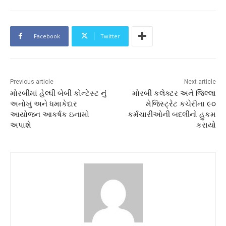
Facebook
Twitter
Previous article
Next article
મોરબીમાં હેલ્ધી બેબી કોન્ટેસ્ટ નું
મોરબી કલેક્ટર અને જિલ્લા
અનોખું અને ધમાકેદાર
મેજિસ્ટ્રેટ કચેરીના ૯૦
આયોજન આકર્ષક ઇનામો
કર્મચારીઓની બદલીનો હુકમ
અપાશે
કરાયો