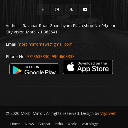
Address: Ravapar Road,Ghanshyam Plaza,shop No-04,near
City Vision Morbi - 1 363641
Email:
morbimirrornews@gmail.com
Phone No:
9723633330
,
9904603333
© 2020 Morbi Mirror. All rights reserved. Design by
Vgotweb
Home
News
Gujarat
India
World
Astrology